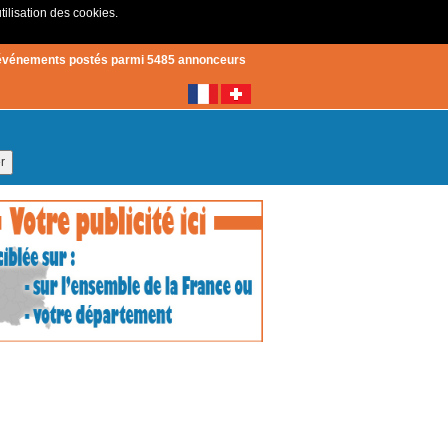
tilisation des cookies.
Créer un compte
|
Connexion
événements postés parmi 5485 annonceurs