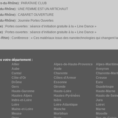
es-du-Rhône) :
PARATAXE CLUB
-du-Rhône) :
UNE FEMME EST UN ARTICHAUT
-du-Rhône) :
CABARET OUVERTURE
-du-Rhône) :
Journée Portes Ouvertes
e) :
Portes ouvertes : séance d’initiation gratuite à la « Line Dance »
e) :
Portes ouvertes : séance d’initiation gratuite à la « Line Dance »
-Rhin) :
Conférence : « Ces matériaux issus des nanotechnologies qui changent l
s votre département :
Allier
Alpes-de-Haute-Provence
Alpes-Maritim
Aube
Aude
Aveyron
Cantal
Charente
Charente-Mari
Côte-d'Or
Côtes-d'Armor
Creuse
Drôme
Essonne
Eure
Gers
Gironde
Guadeloupe
Haute-Garonne
Haute-Loire
Haute-Marne
Hautes-Alpes
Hautes-Pyrénées
Hauts-de-Sein
Indre-et-Loire
Isère
Jura
Loire
Loire-Atlantique
Loiret
Maine-et-Loire
Manche
Marne
Meuse
Morbihan
Moselle