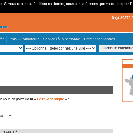
e. Si vous continuez à utiliser ce dernier, nous considérerons que vous acceptez l'u
Déjà 20378 
vés
Profs & Formateurs
Services à la personne
Entreprises locales
ans le département «
Loire-Atlantique
» :
ES (44)