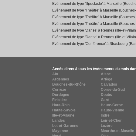
Evénement de type 'Spectacle' à Marseille (Bouch
Evénement de type 'Théâtre' à Marseille (Bouches
Evénement de type 'Théâtre' à Marseille (Bouches
Evénement de type 'Théâtre' à Marseille (Bouches
Evénement de type 'Danse' à Rennes (Ille-et-Vilain
Evénement de type 'Danse' à Rennes (Ille-et-Vilain
Evénement de type 'Conférence' à Strasbourg (Bas
Accès direct à tous les événements du mois dan
Ain
Aisne
Ardennes
Ariège
Bouches-du-Rhône
Calvados
Corrèze
Corse-du-Sud
Dordogne
Doubs
Finistère
Gard
Haut-Rhin
Haute-Corse
Haute-Savoie
Haute-Vienne
Ille-et-Vilaine
Indre
Landes
Loir-et-Cher
Lot-et-Garonne
Lozère
Mayenne
Meurthe-et-Moselle