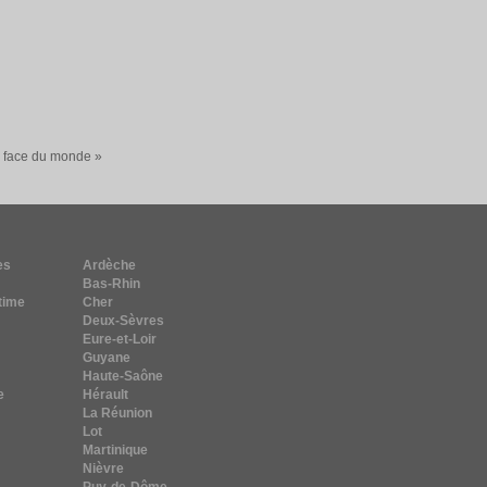
a face du monde »
es
Ardèche
Bas-Rhin
time
Cher
Deux-Sèvres
Eure-et-Loir
Guyane
Haute-Saône
e
Hérault
La Réunion
Lot
Martinique
Nièvre