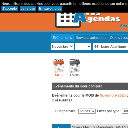
Nous utilisons des cookies pour vous garantir la meilleure expérience sur notre sit
J'accepte
Je refuse
En savoir plus
Evénements
Services animaliers
Objets trou
Evénements du mois complet
Evénements pour le MOIS de
Novembre 2025
d
1 résultat(s)
Filter par ville :
Filtrer par type :
Skarra Mucci X Manudigital @NANT