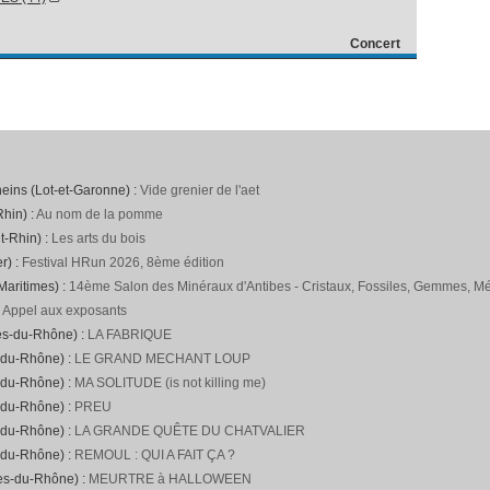
Concert
neins (Lot-et-Garonne) :
Vide grenier de l'aet
hin) :
Au nom de la pomme
t-Rhin) :
Les arts du bois
r) :
Festival HRun 2026, 8ème édition
Maritimes) :
14ème Salon des Minéraux d'Antibes - Cristaux, Fossiles, Gemmes, Mét
:
Appel aux exposants
es-du-Rhône) :
LA FABRIQUE
-du-Rhône) :
LE GRAND MECHANT LOUP
-du-Rhône) :
MA SOLITUDE (is not killing me)
-du-Rhône) :
PREU
-du-Rhône) :
LA GRANDE QUÊTE DU CHATVALIER
-du-Rhône) :
REMOUL : QUI A FAIT ÇA ?
hes-du-Rhône) :
MEURTRE à HALLOWEEN