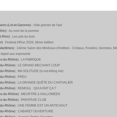
neins (Lot-et-Garonne) :
Vide grenier de l'aet
hin) :
Au nom de la pomme
t-Rhin) :
Les arts du bois
r) :
Festival HRun 2026, 8ème édition
Maritimes) :
14ème Salon des Minéraux d'Antibes - Cristaux, Fossiles, Gemmes, Mét
:
Appel aux exposants
es-du-Rhône) :
LA FABRIQUE
-du-Rhône) :
LE GRAND MECHANT LOUP
-du-Rhône) :
MA SOLITUDE (is not killing me)
-du-Rhône) :
PREU
-du-Rhône) :
LA GRANDE QUÊTE DU CHATVALIER
-du-Rhône) :
REMOUL : QUI A FAIT ÇA ?
hes-du-Rhône) :
MEURTRE à HALLOWEEN
es-du-Rhône) :
PARATAXE CLUB
-du-Rhône) :
UNE FEMME EST UN ARTICHAUT
-du-Rhône) :
CABARET OUVERTURE