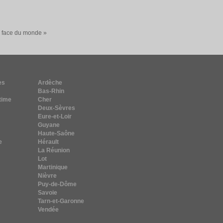
a face du monde »
es
Ardèche
Bas-Rhin
time
Cher
Deux-Sèvres
Eure-et-Loir
Guyane
Haute-Saône
e
Hérault
La Réunion
Lot
Martinique
Nièvre
Puy-de-Dôme
Savoie
Tarn-et-Garonne
Vendée