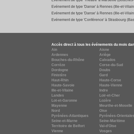
Evénement de type 'Théâtre' à Marseille (Bouches
Evénement de type 'Danse' à Rennes (Ille-et-Vilain
Evénement de type 'Danse' à Rennes (Ille-et-Vilain
Evénement de type 'Conférence' à Strasbourg (Bas
Accès direct à tous les événements du mois dan
Ain
Aisne
Ardennes
Ariège
Bouches-du-Rhône
Calvados
Corrèze
Corse-du-Sud
Dordogne
Doubs
Finistère
Gard
Haut-Rhin
Haute-Corse
Haute-Savoie
Haute-Vienne
Ille-et-Vilaine
Indre
Landes
Loir-et-Cher
Lot-et-Garonne
Lozère
Mayenne
Meurthe-et-Moselle
Nord
Oise
Pyrénées-Atlantiques
Pyrénées-Orientale
Seine-et-Marne
Seine-Maritime
Territoire de Belfort
Val-d'Oise
Vienne
Vosges