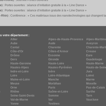
-du-Rhône) :
Journée Portes Ouvertes
e) :
Portes ouvertes : séance d’initiation gratuite à la « Line Dance »
e) :
Portes ouvertes : séance d’initiation gratuite à la « Line Dance »
-Rhin) :
Conférence : « Ces matériaux issus des nanotechnologies qui changent l
s votre département :
Allier
Alpes-de-Haute-Provence
Alpes-Maritim
Aube
Aude
Aveyron
Cantal
Charente
Charente-Mari
Côte-d'Or
Côtes-d'Armor
Creuse
Drôme
Essonne
Eure
Gers
Gironde
Guadeloupe
Haute-Garonne
Haute-Loire
Haute-Marne
Hautes-Alpes
Hautes-Pyrénées
Hauts-de-Sein
Indre-et-Loire
Isère
Jura
Loire
Loire-Atlantique
Loiret
Maine-et-Loire
Manche
Marne
Meuse
Morbihan
Moselle
Orne
Paris
Pas-de-Calais
s
Rhône
Saône-et-Loire
Sarthe
Seine-Saint-Denis
Somme
Tarn
Val-de-Marne
Var
Vaucluse
Yonne
Yvelines