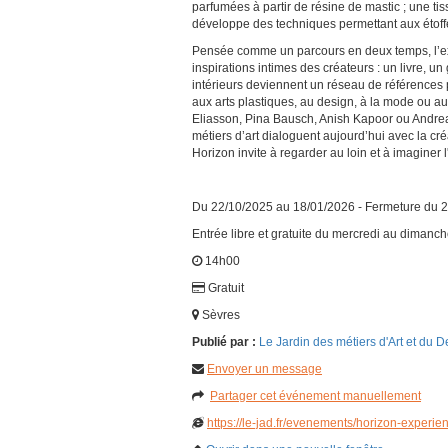
parfumées à partir de résine de mastic ; une tis
développe des techniques permettant aux étoff
Pensée comme un parcours en deux temps, l’exp
inspirations intimes des créateurs : un livre,
intérieurs deviennent un réseau de références p
aux arts plastiques, au design, à la mode ou au 
Eliasson, Pina Bausch, Anish Kapoor ou Andrea 
métiers d’art dialoguent aujourd’hui avec la cr
Horizon invite à regarder au loin et à imaginer l
Du 22/10/2025 au 18/01/2026 - Fermeture du 
Entrée libre et gratuite du mercredi au diman
14h00
Gratuit
Sèvres
Publié par :
Le Jardin des métiers d'Art et du D
Envoyer un message
Partager cet événement manuellement
https://le-jad.fr/evenements/horizon-experie