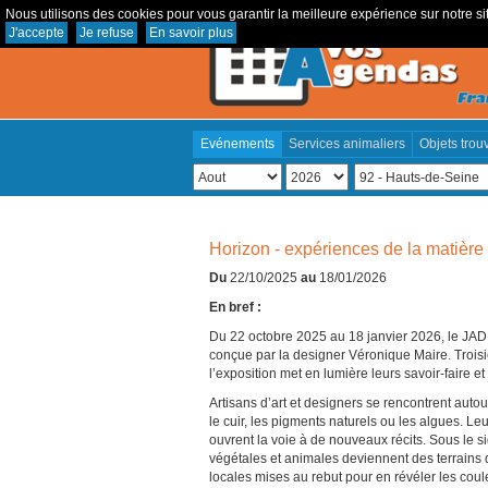
Nous utilisons des cookies pour vous garantir la meilleure expérience sur notre sit
J'accepte
Je refuse
En savoir plus
Evénements
Services animaliers
Objets trou
Horizon - expériences de la matière
Du
22/10/2025
au
18/01/2026
En bref :
Du 22 octobre 2025 au 18 janvier 2026, le JAD
conçue par la designer Véronique Maire. Troisi
l’exposition met en lumière leurs savoir-faire et 
Artisans d’art et designers se rencontrent autour
le cuir, les pigments naturels ou les algues. Leu
ouvrent la voie à de nouveaux récits. Sous le 
végétales et animales deviennent des terrains 
locales mises au rebut pour en révéler les coule