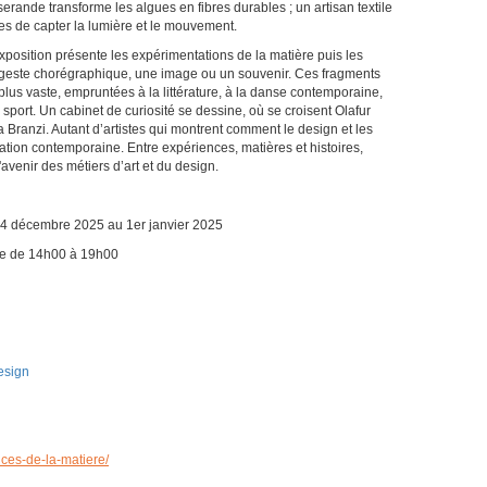
serande transforme les algues en fibres durables ; un artisan textile
es de capter la lumière et le mouvement.
osition présente les expérimentations de la matière puis les
 un geste chorégraphique, une image ou un souvenir. Ces fragments
lus vaste, empruntées à la littérature, à la danse contemporaine,
sport. Un cabinet de curiosité se dessine, où se croisent Olafur
Branzi. Autant d’artistes qui montrent comment le design et les
éation contemporaine. Entre expériences, matières et histoires,
'avenir des métiers d’art et du design.
24 décembre 2025 au 1er janvier 2025
che de 14h00 à 19h00
esign
nces-de-la-matiere/