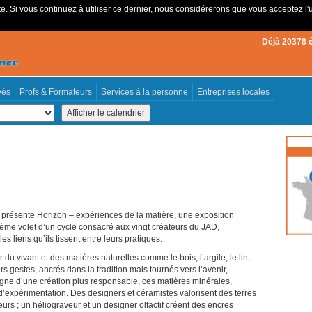
e. Si vous continuez à utiliser ce dernier, nous considérerons que vous acceptez l'u
Déjà 20378 
vés
Profs & Formateurs
Services à la personne
Entreprises locales
 présente Horizon – expériences de la matière, une exposition
ème volet d’un cycle consacré aux vingt créateurs du JAD,
les liens qu’ils tissent entre leurs pratiques.
 du vivant et des matières naturelles comme le bois, l’argile, le lin,
rs gestes, ancrés dans la tradition mais tournés vers l’avenir,
signe d’une création plus responsable, ces matières minérales,
d’expérimentation. Des designers et céramistes valorisent des terres
urs ; un héliograveur et un designer olfactif créent des encres