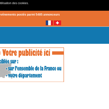
tilisation des cookies.
Créer un compte
|
Connexion
événements postés parmi 5485 annonceurs