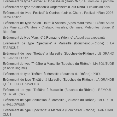
Evénement de type 'Festival' à Ungersheim (Haut-Rhin) :
Au nom de la pomme
Evénement de type 'Animation' à Ungersheim (Haut-Rhin) :
Les arts du bois
Evénement de type 'Festival' à Contres (Loir-et-Cher) :
Festival HRun 2026,
8ème édition
Evénement de type 'Salon - foire' à Antibes (Alpes-Maritimes) :
14ème Salon
des Minéraux d'Antibes - Cristaux, Fossiles, Gemmes, Météorites, Bijoux &
Bien-être
Evénement de type 'Marché' à Romagne (Vienne) :
Appel aux exposants
Evénement de type 'Spectacle' à Marseille (Bouches-du-Rhône) :
LA
FABRIQUE
Evénement de type 'Théâtre' à Marseille (Bouches-du-Rhône) :
LE GRAND
MECHANT LOUP
Evénement de type 'Théâtre' à Marseille (Bouches-du-Rhône) :
MA SOLITUDE
(is not killing me)
Evénement de type 'Théâtre' à Marseille (Bouches-du-Rhône) :
PREU
Evénement de type 'Théâtre' à Marseille (Bouches-du-Rhône) :
LA GRANDE
QUÊTE DU CHATVALIER
Evénement de type 'Théâtre' à Marseille (Bouches-du-Rhône) :
REMOUL :
QUI A FAIT ÇA ?
Evénement de type 'Animation' à Marseille (Bouches-du-Rhône) :
MEURTRE
à HALLOWEEN
Evénement de type 'Spectacle' à Marseille (Bouches-du-Rhône) :
PARATAXE
CLUB