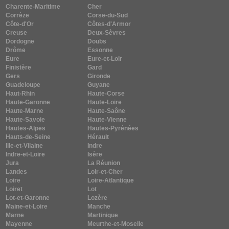
Charente-Maritime
Cher
Corrèze
Corse-du-Sud
Côte-d'Or
Côtes-d'Armor
Creuse
Deux-Sèvres
Dordogne
Doubs
Drôme
Essonne
Eure
Eure-et-Loir
Finistère
Gard
Gers
Gironde
Guadeloupe
Guyane
Haut-Rhin
Haute-Corse
Haute-Garonne
Haute-Loire
Haute-Marne
Haute-Saône
Haute-Savoie
Haute-Vienne
Hautes-Alpes
Hautes-Pyrénées
Hauts-de-Seine
Hérault
Ille-et-Vilaine
Indre
Indre-et-Loire
Isère
Jura
La Réunion
Landes
Loir-et-Cher
Loire
Loire-Atlantique
Loiret
Lot
Lot-et-Garonne
Lozère
Maine-et-Loire
Manche
Marne
Martinique
Mayenne
Meurthe-et-Moselle