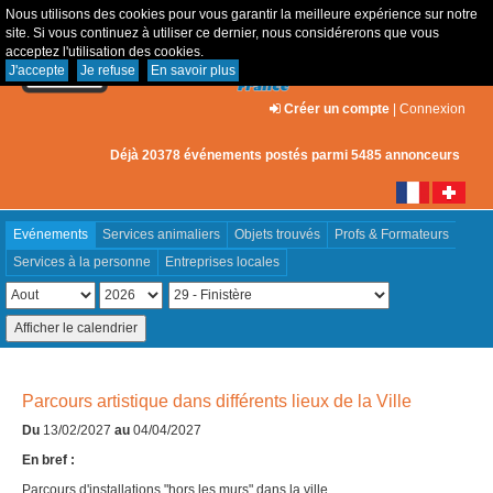
Nous utilisons des cookies pour vous garantir la meilleure expérience sur notre
site. Si vous continuez à utiliser ce dernier, nous considérerons que vous
acceptez l'utilisation des cookies.
J'accepte
Je refuse
En savoir plus
Créer un compte
|
Connexion
Déjà 20378 événements postés parmi 5485 annonceurs
Evénements
Services animaliers
Objets trouvés
Profs & Formateurs
Services à la personne
Entreprises locales
Parcours artistique dans différents lieux de la Ville
Du
13/02/2027
au
04/04/2027
En bref :
Parcours d'installations "hors les murs" dans la ville.