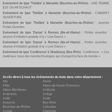
Evénement de type 'Théâtre' à Marseille (Bouches-du-Rhône) :
UNE FEMME
EST UN ARTICHAUT
Evénement de type 'Théâtre' à Marseille (Bouches-du-Rhône) :
CABARET
OUVERTURE
Evénement de type 'Théâtre' à Marseille (Bouches-du-Rhône) :
Journée
Portes Ouvertes
Evénement de type 'Danse' à Rennes (Ille-et-Vilaine) :
Portes ouvertes :
séance d’initiation gratuite à la « Line Dance »
Evénement de type 'Danse' à Rennes (Ille-et-Vilaine) :
Portes ouvertes :
séance d’initiation gratuite à la « Line Dance »
Evénement de type 'Conférence' à Strasbourg (Bas-Rhin) :
Conférence : « Ces
matériaux issus des nanotechnologies qui changent la face du monde »
Accès direct à tous les événements du mois dans votre département :
Ain
Aisne
Allier
Alpes-de-Haute-Provence
Alpes-Maritimes
Ardèche
Ardennes
Ariège
Aube
Aude
Aveyron
Bas-Rhin
Bouches-du-Rhône
Calvados
Cantal
Charente