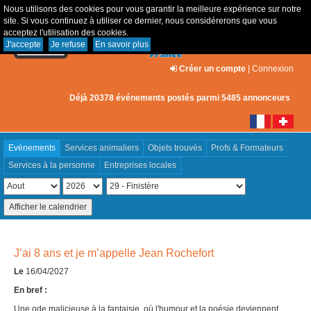
Nous utilisons des cookies pour vous garantir la meilleure expérience sur notre
site. Si vous continuez à utiliser ce dernier, nous considérerons que vous
acceptez l'utilisation des cookies.
J'accepte
Je refuse
En savoir plus
Créer un compte
|
Connexion
Déjà 20378 événements postés parmi 5485 annonceurs
Evénements
Services animaliers
Objets trouvés
Profs & Formateurs
Services à la personne
Entreprises locales
J’ai 8 ans et je m’appelle Jean Rochefort
Le
16/04/2027
En bref :
Une ode malicieuse à la fantaisie, où l'humour et la poésie deviennent