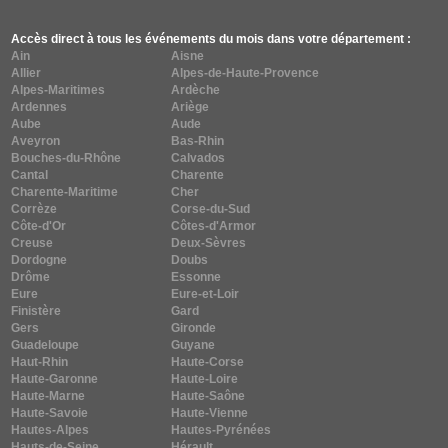
Accès direct à tous les événements du mois dans votre département :
Ain
Aisne
Allier
Alpes-de-Haute-Provence
Alpes-Maritimes
Ardèche
Ardennes
Ariège
Aube
Aude
Aveyron
Bas-Rhin
Bouches-du-Rhône
Calvados
Cantal
Charente
Charente-Maritime
Cher
Corrèze
Corse-du-Sud
Côte-d'Or
Côtes-d'Armor
Creuse
Deux-Sèvres
Dordogne
Doubs
Drôme
Essonne
Eure
Eure-et-Loir
Finistère
Gard
Gers
Gironde
Guadeloupe
Guyane
Haut-Rhin
Haute-Corse
Haute-Garonne
Haute-Loire
Haute-Marne
Haute-Saône
Haute-Savoie
Haute-Vienne
Hautes-Alpes
Hautes-Pyrénées
Hauts-de-Seine
Hérault