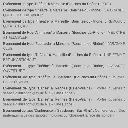
Evénement de type 'Théâtre' à Marseille (Bouches-du-Rhône) :
PREU
Evénement de type 'Théâtre' à Marseille (Bouches-du-Rhône) :
LA GRANDE
QUÊTE DU CHATVALIER
Evénement de type 'Théâtre' à Marseille (Bouches-du-Rhône) :
REMOUL :
QUI A FAIT ÇA ?
Evénement de type 'Animation' à Marseille (Bouches-du-Rhône) :
MEURTRE
à HALLOWEEN
Evénement de type 'Spectacle' à Marseille (Bouches-du-Rhône) :
PARATAXE
CLUB
Evénement de type 'Théâtre' à Marseille (Bouches-du-Rhône) :
UNE FEMME
EST UN ARTICHAUT
Evénement de type 'Théâtre' à Marseille (Bouches-du-Rhône) :
CABARET
OUVERTURE
Evénement de type 'Théâtre' à Marseille (Bouches-du-Rhône) :
Journée
Portes Ouvertes
Evénement de type 'Danse' à Rennes (Ille-et-Vilaine) :
Portes ouvertes :
séance d’initiation gratuite à la « Line Dance »
Evénement de type 'Danse' à Rennes (Ille-et-Vilaine) :
Portes ouvertes :
séance d’initiation gratuite à la « Line Dance »
Evénement de type 'Conférence' à Strasbourg (Bas-Rhin) :
Conférence : « Ces
matériaux issus des nanotechnologies qui changent la face du monde »