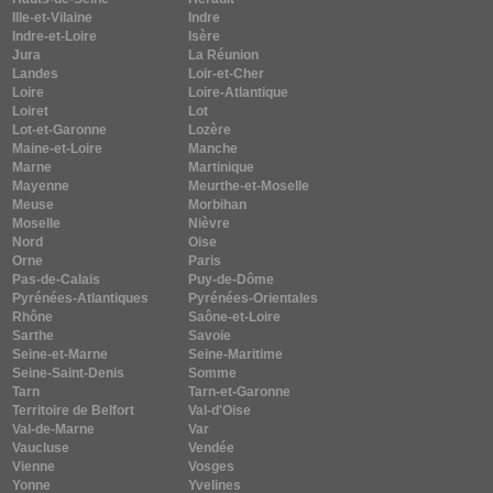
Ille-et-Vilaine
Indre
Indre-et-Loire
Isère
Jura
La Réunion
Landes
Loir-et-Cher
Loire
Loire-Atlantique
Loiret
Lot
Lot-et-Garonne
Lozère
Maine-et-Loire
Manche
Marne
Martinique
Mayenne
Meurthe-et-Moselle
Meuse
Morbihan
Moselle
Nièvre
Nord
Oise
Orne
Paris
Pas-de-Calais
Puy-de-Dôme
Pyrénées-Atlantiques
Pyrénées-Orientales
Rhône
Saône-et-Loire
Sarthe
Savoie
Seine-et-Marne
Seine-Maritime
Seine-Saint-Denis
Somme
Tarn
Tarn-et-Garonne
Territoire de Belfort
Val-d'Oise
Val-de-Marne
Var
Vaucluse
Vendée
Vienne
Vosges
Yonne
Yvelines