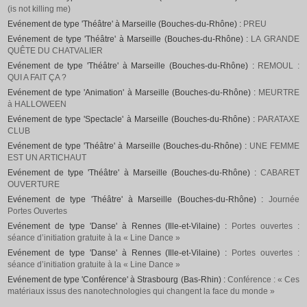
(is not killing me)
Evénement de type 'Théâtre' à Marseille (Bouches-du-Rhône) :
PREU
Evénement de type 'Théâtre' à Marseille (Bouches-du-Rhône) :
LA GRANDE
QUÊTE DU CHATVALIER
Evénement de type 'Théâtre' à Marseille (Bouches-du-Rhône) :
REMOUL :
QUI A FAIT ÇA ?
Evénement de type 'Animation' à Marseille (Bouches-du-Rhône) :
MEURTRE
à HALLOWEEN
Evénement de type 'Spectacle' à Marseille (Bouches-du-Rhône) :
PARATAXE
CLUB
Evénement de type 'Théâtre' à Marseille (Bouches-du-Rhône) :
UNE FEMME
EST UN ARTICHAUT
Evénement de type 'Théâtre' à Marseille (Bouches-du-Rhône) :
CABARET
OUVERTURE
Evénement de type 'Théâtre' à Marseille (Bouches-du-Rhône) :
Journée
Portes Ouvertes
Evénement de type 'Danse' à Rennes (Ille-et-Vilaine) :
Portes ouvertes :
séance d’initiation gratuite à la « Line Dance »
Evénement de type 'Danse' à Rennes (Ille-et-Vilaine) :
Portes ouvertes :
séance d’initiation gratuite à la « Line Dance »
Evénement de type 'Conférence' à Strasbourg (Bas-Rhin) :
Conférence : « Ces
matériaux issus des nanotechnologies qui changent la face du monde »