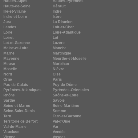
Hautes-Alpes
Hautes-Pyrénées
Hauts-de-Seine
Hérault
Ille-et-Vilaine
Indre
Indre-et-Loire
Isère
Jura
La Réunion
Landes
Loir-et-Cher
Loire
Loire-Atlantique
Loiret
Lot
Lot-et-Garonne
Lozère
Maine-et-Loire
Manche
Marne
Martinique
Mayenne
Meurthe-et-Moselle
Meuse
Morbihan
Moselle
Nièvre
Nord
Oise
Orne
Paris
Pas-de-Calais
Puy-de-Dôme
Pyrénées-Atlantiques
Pyrénées-Orientales
Rhône
Saône-et-Loire
Sarthe
Savoie
Seine-et-Marne
Seine-Maritime
Seine-Saint-Denis
Somme
Tarn
Tarn-et-Garonne
Territoire de Belfort
Val-d'Oise
Val-de-Marne
Var
Vaucluse
Vendée
Vienne
Vosges