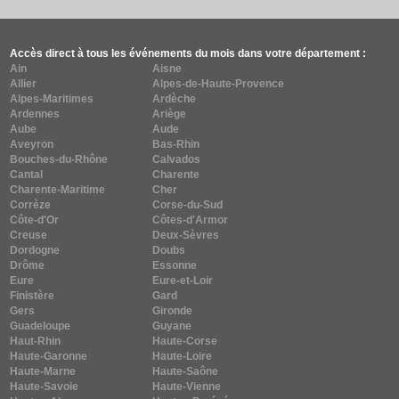
Accès direct à tous les événements du mois dans votre département :
Ain
Aisne
Allier
Alpes-de-Haute-Provence
Alpes-Maritimes
Ardèche
Ardennes
Ariège
Aube
Aude
Aveyron
Bas-Rhin
Bouches-du-Rhône
Calvados
Cantal
Charente
Charente-Maritime
Cher
Corrèze
Corse-du-Sud
Côte-d'Or
Côtes-d'Armor
Creuse
Deux-Sèvres
Dordogne
Doubs
Drôme
Essonne
Eure
Eure-et-Loir
Finistère
Gard
Gers
Gironde
Guadeloupe
Guyane
Haut-Rhin
Haute-Corse
Haute-Garonne
Haute-Loire
Haute-Marne
Haute-Saône
Haute-Savoie
Haute-Vienne