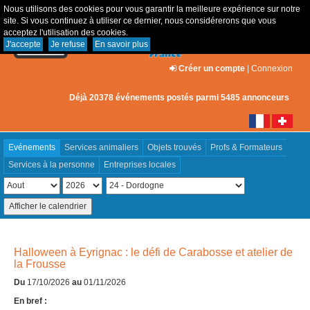
Nous utilisons des cookies pour vous garantir la meilleure expérience sur notre
site. Si vous continuez à utiliser ce dernier, nous considérerons que vous
acceptez l'utilisation des cookies.
J'accepte
Je refuse
En savoir plus
Créer un compte
|
Connexion
Déjà 20378 événements postés parmi 5485 annonceurs
Evénements
Services animaliers
Objets trouvés
Profs & Formateurs
Services à la personne
Entreprises locales
Halloween à Eyrignac : le défi de Carabosse et atelier de
la Frousse
Du
17/10/2026
au
01/11/2026
En bref :