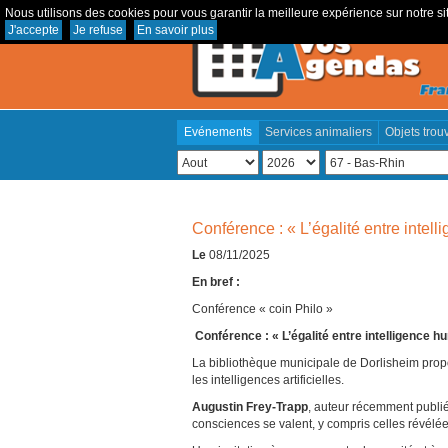
Nous utilisons des cookies pour vous garantir la meilleure expérience sur notre sit
J'accepte
Je refuse
En savoir plus
Evénements
Services animaliers
Objets trou
Conférence : « L’égalité entre intelli
Le
08/11/2025
En bref :
Conférence « coin Philo »
Conférence : « L’égalité entre intelligence huma
La bibliothèque municipale de Dorlisheim propo
les intelligences artificielles.
Augustin Frey-Trapp
, auteur récemment publié
consciences se valent, y compris celles révélées p