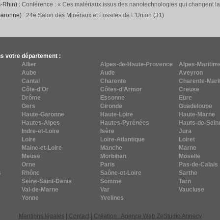
-Rhin) :
Conférence : « Ces matériaux issus des nanotechnologies qui changent l
Garonne) :
24e Salon des Minéraux et Fossiles de L'Union (31)
s votre département :
Allier
Alpes-de-Haute-Provence
Alpes-Maritim
Aube
Aude
Aveyron
Cantal
Charente
Charente-Mari
Côte-d'Or
Côtes-d'Armor
Creuse
Drôme
Essonne
Eure
Gers
Gironde
Guadeloupe
Haute-Garonne
Haute-Loire
Haute-Marne
Hautes-Alpes
Hautes-Pyrénées
Hauts-de-Sein
Indre-et-Loire
Isère
Jura
Loire
Loire-Atlantique
Loiret
Maine-et-Loire
Manche
Marne
Meuse
Morbihan
Moselle
Orne
Paris
Pas-de-Calais
s
Rhône
Saône-et-Loire
Sarthe
Seine-Saint-Denis
Somme
Tarn
Val-de-Marne
Var
Vaucluse
Yonne
Yvelines
Mentions légales
|
Contact
|
Création : Agence Web ZeStudio Annecy