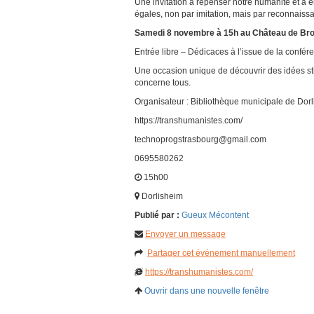
Une invitation à repenser notre humanité et à e
égales, non par imitation, mais par reconnaiss
Samedi 8 novembre à 15h au Château de Bro
Entrée libre – Dédicaces à l’issue de la confér
Une occasion unique de découvrir des idées sti
concerne tous.
Organisateur : Bibliothèque municipale de Dor
https://transhumanistes.com/
technoprogstrasbourg@gmail.com
0695580262
15h00
Dorlisheim
Publié par :
Gueux Mécontent
Envoyer un message
Partager cet événement manuellement
https://transhumanistes.com/
Ouvrir dans une nouvelle fenêtre