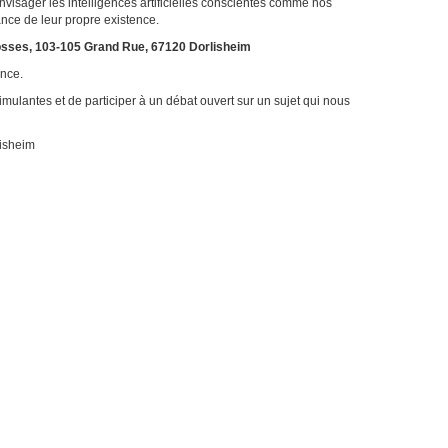
nvisager les intelligences artificielles conscientes comme nos
ance de leur propre existence.
sses, 103-105 Grand Rue, 67120 Dorlisheim
ence.
mulantes et de participer à un débat ouvert sur un sujet qui nous
lisheim