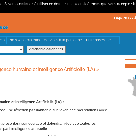
e. Si vous continuez à utiliser ce dernier, nous considérerons que vous acceptez l'u
Déjà 20377 
vés
Profs & Formateurs
Services à la personne
Entreprises locales
gence humaine et Intelligence Artificielle (I.A) »
ine et Intelligence Artificielle (I.A) »
se une réflexion passionnante sur l’avenir de nos relations avec
, présentera son ouvrage et défendra l’idée que toutes les
ar l’intelligence artificielle.