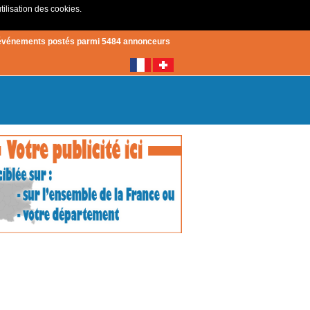
tilisation des cookies.
Créer un compte
|
Connexion
événements postés parmi 5484 annonceurs