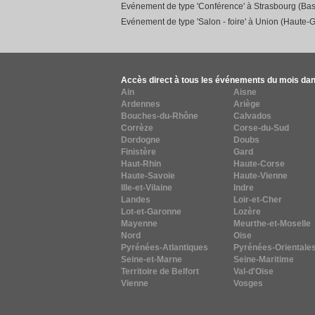
Evénement de type 'Conférence' à Strasbourg (Bas
Evénement de type 'Salon - foire' à Union (Haute-
Accès direct à tous les événements du mois dan
Ain
Aisne
Ardennes
Ariège
Bouches-du-Rhône
Calvados
Corrèze
Corse-du-Sud
Dordogne
Doubs
Finistère
Gard
Haut-Rhin
Haute-Corse
Haute-Savoie
Haute-Vienne
Ille-et-Vilaine
Indre
Landes
Loir-et-Cher
Lot-et-Garonne
Lozère
Mayenne
Meurthe-et-Moselle
Nord
Oise
Pyrénées-Atlantiques
Pyrénées-Orientale
Seine-et-Marne
Seine-Maritime
Territoire de Belfort
Val-d'Oise
Vienne
Vosges