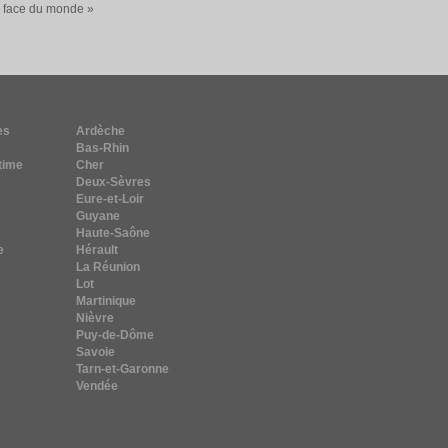
a face du monde »
es
Ardèche
Bas-Rhin
time
Cher
Deux-Sèvres
Eure-et-Loir
Guyane
Haute-Saône
e
Hérault
La Réunion
Lot
Martinique
Nièvre
Puy-de-Dôme
Savoie
Tarn-et-Garonne
Vendée