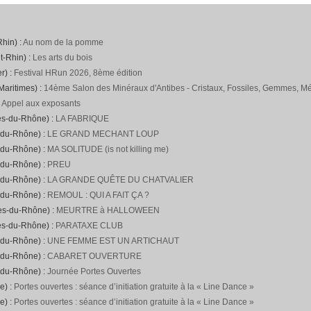
hin) :
Au nom de la pomme
t-Rhin) :
Les arts du bois
r) :
Festival HRun 2026, 8ème édition
Maritimes) :
14ème Salon des Minéraux d'Antibes - Cristaux, Fossiles, Gemmes, Mét
:
Appel aux exposants
es-du-Rhône) :
LA FABRIQUE
-du-Rhône) :
LE GRAND MECHANT LOUP
-du-Rhône) :
MA SOLITUDE (is not killing me)
-du-Rhône) :
PREU
-du-Rhône) :
LA GRANDE QUÊTE DU CHATVALIER
-du-Rhône) :
REMOUL : QUI A FAIT ÇA ?
hes-du-Rhône) :
MEURTRE à HALLOWEEN
es-du-Rhône) :
PARATAXE CLUB
-du-Rhône) :
UNE FEMME EST UN ARTICHAUT
-du-Rhône) :
CABARET OUVERTURE
-du-Rhône) :
Journée Portes Ouvertes
e) :
Portes ouvertes : séance d’initiation gratuite à la « Line Dance »
e) :
Portes ouvertes : séance d’initiation gratuite à la « Line Dance »