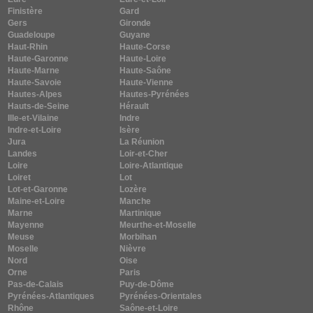
Finistère
Gard
Gers
Gironde
Guadeloupe
Guyane
Haut-Rhin
Haute-Corse
Haute-Garonne
Haute-Loire
Haute-Marne
Haute-Saône
Haute-Savoie
Haute-Vienne
Hautes-Alpes
Hautes-Pyrénées
Hauts-de-Seine
Hérault
Ille-et-Vilaine
Indre
Indre-et-Loire
Isère
Jura
La Réunion
Landes
Loir-et-Cher
Loire
Loire-Atlantique
Loiret
Lot
Lot-et-Garonne
Lozère
Maine-et-Loire
Manche
Marne
Martinique
Mayenne
Meurthe-et-Moselle
Meuse
Morbihan
Moselle
Nièvre
Nord
Oise
Orne
Paris
Pas-de-Calais
Puy-de-Dôme
Pyrénées-Atlantiques
Pyrénées-Orientales
Rhône
Saône-et-Loire