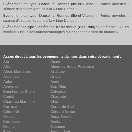
Evénement de type 'Danse' à Rennes (Ille-et-Vilaine) :
Portes ouvertes :
séance d’initiation gratuite à la « Line Dance »
Evénement de type 'Danse' à Rennes (Ille-et-Vilaine) :
Portes ouvertes :
séance d’initiation gratuite à la « Line Dance »
Evénement de type 'Conférence' à Strasbourg (Bas-Rhin) :
Conférence : « Ces
matériaux issus des nanotechnologies qui changent la face du monde »
Accès direct à tous les événements du mois dans votre département :
Ain
Aisne
Allier
Alpes-de-Haute-Provence
Alpes-Maritimes
Ardèche
Ardennes
Ariège
Aube
Aude
Aveyron
Bas-Rhin
Bouches-du-Rhône
Calvados
Cantal
Charente
Charente-Maritime
Cher
Corrèze
Corse-du-Sud
Côte-d'Or
Côtes-d'Armor
Creuse
Deux-Sèvres
Dordogne
Doubs
Drôme
Essonne
Eure
Eure-et-Loir