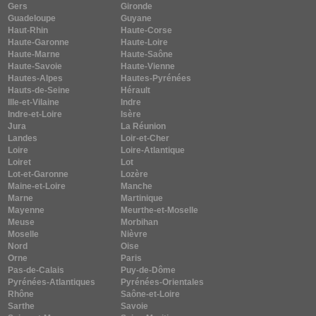
Gers
Gironde
Guadeloupe
Guyane
Haut-Rhin
Haute-Corse
Haute-Garonne
Haute-Loire
Haute-Marne
Haute-Saône
Haute-Savoie
Haute-Vienne
Hautes-Alpes
Hautes-Pyrénées
Hauts-de-Seine
Hérault
Ille-et-Vilaine
Indre
Indre-et-Loire
Isère
Jura
La Réunion
Landes
Loir-et-Cher
Loire
Loire-Atlantique
Loiret
Lot
Lot-et-Garonne
Lozère
Maine-et-Loire
Manche
Marne
Martinique
Mayenne
Meurthe-et-Moselle
Meuse
Morbihan
Moselle
Nièvre
Nord
Oise
Orne
Paris
Pas-de-Calais
Puy-de-Dôme
Pyrénées-Atlantiques
Pyrénées-Orientales
Rhône
Saône-et-Loire
Sarthe
Savoie