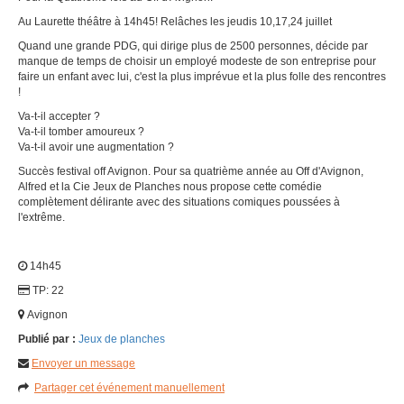
Au Laurette théâtre à 14h45! Relâches les jeudis 10,17,24 juillet
Quand une grande PDG, qui dirige plus de 2500 personnes, décide par
manque de temps de choisir un employé modeste de son entreprise pour
faire un enfant avec lui, c'est la plus imprévue et la plus folle des rencontres
!
Va-t-il accepter ?
Va-t-il tomber amoureux ?
Va-t-il avoir une augmentation ?
Succès festival off Avignon. Pour sa quatrième année au Off d'Avignon,
Alfred et la Cie Jeux de Planches nous propose cette comédie
complètement délirante avec des situations comiques poussées à
l'extrême.
14h45
TP: 22
Avignon
Publié par :
Jeux de planches
Envoyer un message
Partager cet événement manuellement