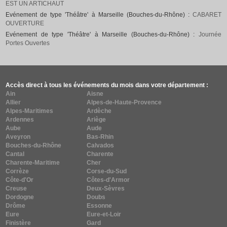
EST UN ARTICHAUT
Evénement de type 'Théâtre' à Marseille (Bouches-du-Rhône) :
CABARET
OUVERTURE
Evénement de type 'Théâtre' à Marseille (Bouches-du-Rhône) :
Journée
Portes Ouvertes
Accès direct à tous les événements du mois dans votre département :
Ain
Aisne
Allier
Alpes-de-Haute-Provence
Alpes-Maritimes
Ardèche
Ardennes
Ariège
Aube
Aude
Aveyron
Bas-Rhin
Bouches-du-Rhône
Calvados
Cantal
Charente
Charente-Maritime
Cher
Corrèze
Corse-du-Sud
Côte-d'Or
Côtes-d'Armor
Creuse
Deux-Sèvres
Dordogne
Doubs
Drôme
Essonne
Eure
Eure-et-Loir
Finistère
Gard