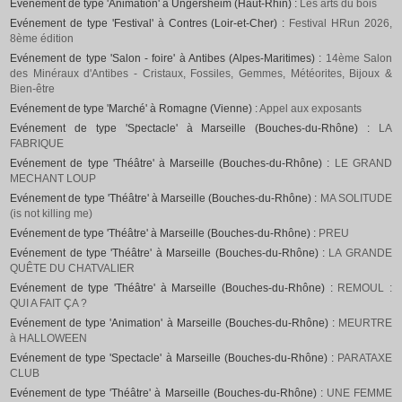
Evénement de type 'Animation' à Ungersheim (Haut-Rhin) :
Les arts du bois
Evénement de type 'Festival' à Contres (Loir-et-Cher) :
Festival HRun 2026,
8ème édition
Evénement de type 'Salon - foire' à Antibes (Alpes-Maritimes) :
14ème Salon
des Minéraux d'Antibes - Cristaux, Fossiles, Gemmes, Météorites, Bijoux &
Bien-être
Evénement de type 'Marché' à Romagne (Vienne) :
Appel aux exposants
Evénement de type 'Spectacle' à Marseille (Bouches-du-Rhône) :
LA
FABRIQUE
Evénement de type 'Théâtre' à Marseille (Bouches-du-Rhône) :
LE GRAND
MECHANT LOUP
Evénement de type 'Théâtre' à Marseille (Bouches-du-Rhône) :
MA SOLITUDE
(is not killing me)
Evénement de type 'Théâtre' à Marseille (Bouches-du-Rhône) :
PREU
Evénement de type 'Théâtre' à Marseille (Bouches-du-Rhône) :
LA GRANDE
QUÊTE DU CHATVALIER
Evénement de type 'Théâtre' à Marseille (Bouches-du-Rhône) :
REMOUL :
QUI A FAIT ÇA ?
Evénement de type 'Animation' à Marseille (Bouches-du-Rhône) :
MEURTRE
à HALLOWEEN
Evénement de type 'Spectacle' à Marseille (Bouches-du-Rhône) :
PARATAXE
CLUB
Evénement de type 'Théâtre' à Marseille (Bouches-du-Rhône) :
UNE FEMME