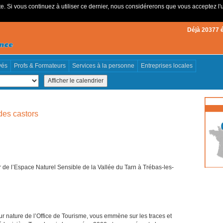
e. Si vous continuez à utiliser ce dernier, nous considérerons que vous acceptez l'u
Déjà 20377 
vés
Profs & Formateurs
Services à la personne
Entreprises locales
 des castors
e l’Espace Naturel Sensible de la Vallée du Tarn à Trébas-les-
r nature de l’Office de Tourisme, vous emmène sur les traces et