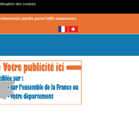
tilisation des cookies.
Créer un compte
|
Connexion
événements postés parmi 5485 annonceurs