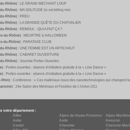
-du-Rhône) :
LE GRAND MECHANT LOUP
-du-Rhône) :
MA SOLITUDE (is not killing me)
-du-Rhône) :
PREU
-du-Rhône) :
LA GRANDE QUÊTE DU CHATVALIER
-du-Rhône) :
REMOUL : QUI A FAIT ÇA ?
hes-du-Rhône) :
MEURTRE à HALLOWEEN
es-du-Rhône) :
PARATAXE CLUB
-du-Rhône) :
UNE FEMME EST UN ARTICHAUT
-du-Rhône) :
CABARET OUVERTURE
-du-Rhône) :
Journée Portes Ouvertes
e) :
Portes ouvertes : séance d’initiation gratuite à la « Line Dance »
e) :
Portes ouvertes : séance d’initiation gratuite à la « Line Dance »
-Rhin) :
Conférence : « Ces matériaux issus des nanotechnologies qui changent l
Garonne) :
24e Salon des Minéraux et Fossiles de L'Union (31)
s votre département :
Allier
Alpes-de-Haute-Provence
Alpes-Maritim
Aube
Aude
Aveyron
Cantal
Charente
Charente-Mari