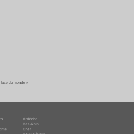
a face du monde »
es
Ardèche
Bas-Rhin
time
Cher