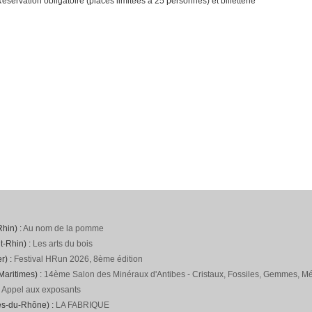
Réservation obligatoire (places limitées à 25 personnes) et billetterie
hin) :
Au nom de la pomme
t-Rhin) :
Les arts du bois
r) :
Festival HRun 2026, 8ème édition
Maritimes) :
14ème Salon des Minéraux d'Antibes - Cristaux, Fossiles, Gemmes, Mét
:
Appel aux exposants
es-du-Rhône) :
LA FABRIQUE