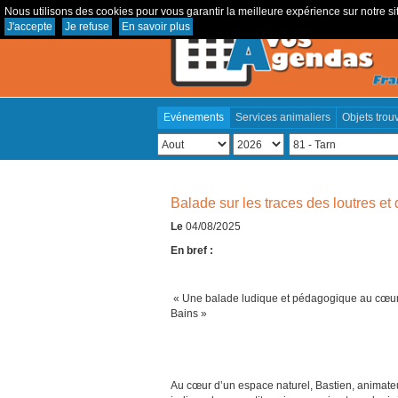
Nous utilisons des cookies pour vous garantir la meilleure expérience sur notre sit
J'accepte
Je refuse
En savoir plus
Evénements
Services animaliers
Objets trou
Balade sur les traces des loutres et
Le
04/08/2025
En bref :
« Une balade ludique et pédagogique au cœur d
Bains »
Au cœur d’un espace naturel, Bastien, animateu