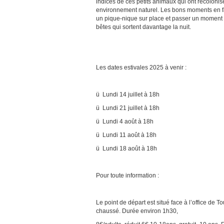
indices de ces petits animaux qui ont recolonis
environnement naturel. Les bons moments en famil
un pique-nique sur place et passer un moment d
bêtes qui sortent davantage la nuit.
Les dates estivales 2025 à venir :
ü Lundi 14 juillet à 18h
ü Lundi 21 juillet à 18h
ü Lundi 4 août à 18h
ü Lundi 11 août à 18h
ü Lundi 18 août à 18h
Pour toute information :
Le point de départ est situé face à l’office de 
chaussé. Durée environ 1h30,