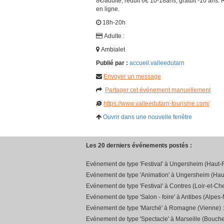
8€/adulte, réduit 6€ 10-18ans, gratuit -10 ans. 
en ligne.
18h-20h
Adulte :
Ambialet
Publié par :
accueil.valleedutarn
Envoyer un message
Partager cet événement manuellement
https://www.valleedutarn-tourisme.com/
Ouvrir dans une nouvelle fenêtre
Les 20 derniers événements postés :
Evénement de type 'Festival' à Ungersheim (Haut-R
Evénement de type 'Animation' à Ungersheim (Hau
Evénement de type 'Festival' à Contres (Loir-et-Che
Evénement de type 'Salon - foire' à Antibes (Alpes-
Evénement de type 'Marché' à Romagne (Vienne) 
Evénement de type 'Spectacle' à Marseille (Bouch