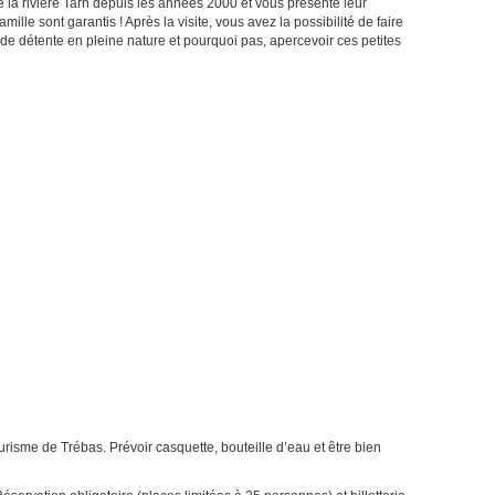
é la rivière Tarn depuis les années 2000 et vous présente leur
le sont garantis ! Après la visite, vous avez la possibilité de faire
e détente en pleine nature et pourquoi pas, apercevoir ces petites
Tourisme de Trébas. Prévoir casquette, bouteille d’eau et être bien