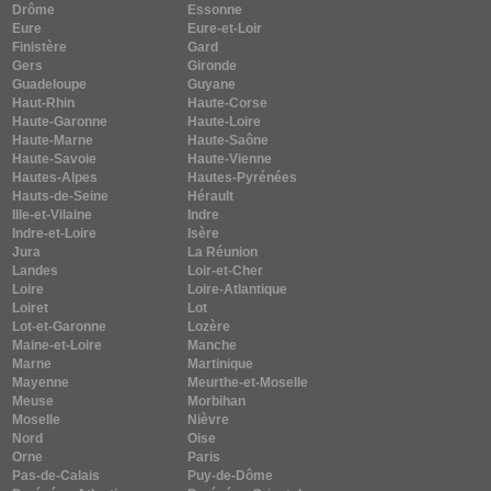
Drôme
Essonne
Eure
Eure-et-Loir
Finistère
Gard
Gers
Gironde
Guadeloupe
Guyane
Haut-Rhin
Haute-Corse
Haute-Garonne
Haute-Loire
Haute-Marne
Haute-Saône
Haute-Savoie
Haute-Vienne
Hautes-Alpes
Hautes-Pyrénées
Hauts-de-Seine
Hérault
Ille-et-Vilaine
Indre
Indre-et-Loire
Isère
Jura
La Réunion
Landes
Loir-et-Cher
Loire
Loire-Atlantique
Loiret
Lot
Lot-et-Garonne
Lozère
Maine-et-Loire
Manche
Marne
Martinique
Mayenne
Meurthe-et-Moselle
Meuse
Morbihan
Moselle
Nièvre
Nord
Oise
Orne
Paris
Pas-de-Calais
Puy-de-Dôme