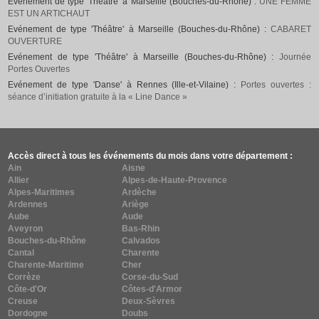
Evénement de type 'Théâtre' à Marseille (Bouches-du-Rhône) :
UNE FEMME
EST UN ARTICHAUT
Evénement de type 'Théâtre' à Marseille (Bouches-du-Rhône) :
CABARET
OUVERTURE
Evénement de type 'Théâtre' à Marseille (Bouches-du-Rhône) :
Journée
Portes Ouvertes
Evénement de type 'Danse' à Rennes (Ille-et-Vilaine) :
Portes ouvertes :
séance d’initiation gratuite à la « Line Dance »
Accès direct à tous les événements du mois dans votre département :
Ain
Aisne
Allier
Alpes-de-Haute-Provence
Alpes-Maritimes
Ardèche
Ardennes
Ariège
Aube
Aude
Aveyron
Bas-Rhin
Bouches-du-Rhône
Calvados
Cantal
Charente
Charente-Maritime
Cher
Corrèze
Corse-du-Sud
Côte-d'Or
Côtes-d'Armor
Creuse
Deux-Sèvres
Dordogne
Doubs