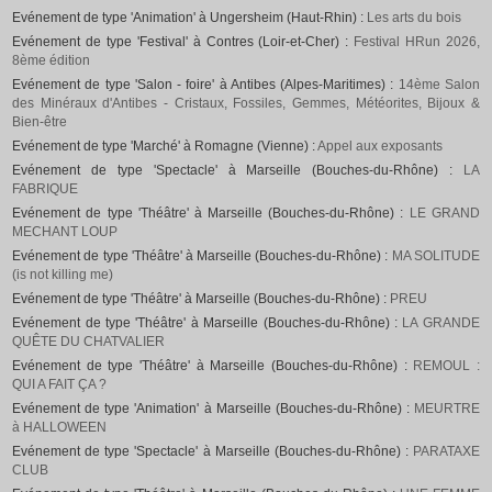
Evénement de type 'Animation' à Ungersheim (Haut-Rhin) :
Les arts du bois
Evénement de type 'Festival' à Contres (Loir-et-Cher) :
Festival HRun 2026,
8ème édition
Evénement de type 'Salon - foire' à Antibes (Alpes-Maritimes) :
14ème Salon
des Minéraux d'Antibes - Cristaux, Fossiles, Gemmes, Météorites, Bijoux &
Bien-être
Evénement de type 'Marché' à Romagne (Vienne) :
Appel aux exposants
Evénement de type 'Spectacle' à Marseille (Bouches-du-Rhône) :
LA
FABRIQUE
Evénement de type 'Théâtre' à Marseille (Bouches-du-Rhône) :
LE GRAND
MECHANT LOUP
Evénement de type 'Théâtre' à Marseille (Bouches-du-Rhône) :
MA SOLITUDE
(is not killing me)
Evénement de type 'Théâtre' à Marseille (Bouches-du-Rhône) :
PREU
Evénement de type 'Théâtre' à Marseille (Bouches-du-Rhône) :
LA GRANDE
QUÊTE DU CHATVALIER
Evénement de type 'Théâtre' à Marseille (Bouches-du-Rhône) :
REMOUL :
QUI A FAIT ÇA ?
Evénement de type 'Animation' à Marseille (Bouches-du-Rhône) :
MEURTRE
à HALLOWEEN
Evénement de type 'Spectacle' à Marseille (Bouches-du-Rhône) :
PARATAXE
CLUB