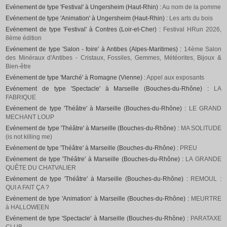
Evénement de type 'Festival' à Ungersheim (Haut-Rhin) :
Au nom de la pomme
Evénement de type 'Animation' à Ungersheim (Haut-Rhin) :
Les arts du bois
Evénement de type 'Festival' à Contres (Loir-et-Cher) :
Festival HRun 2026,
8ème édition
Evénement de type 'Salon - foire' à Antibes (Alpes-Maritimes) :
14ème Salon
des Minéraux d'Antibes - Cristaux, Fossiles, Gemmes, Météorites, Bijoux &
Bien-être
Evénement de type 'Marché' à Romagne (Vienne) :
Appel aux exposants
Evénement de type 'Spectacle' à Marseille (Bouches-du-Rhône) :
LA
FABRIQUE
Evénement de type 'Théâtre' à Marseille (Bouches-du-Rhône) :
LE GRAND
MECHANT LOUP
Evénement de type 'Théâtre' à Marseille (Bouches-du-Rhône) :
MA SOLITUDE
(is not killing me)
Evénement de type 'Théâtre' à Marseille (Bouches-du-Rhône) :
PREU
Evénement de type 'Théâtre' à Marseille (Bouches-du-Rhône) :
LA GRANDE
QUÊTE DU CHATVALIER
Evénement de type 'Théâtre' à Marseille (Bouches-du-Rhône) :
REMOUL :
QUI A FAIT ÇA ?
Evénement de type 'Animation' à Marseille (Bouches-du-Rhône) :
MEURTRE
à HALLOWEEN
Evénement de type 'Spectacle' à Marseille (Bouches-du-Rhône) :
PARATAXE