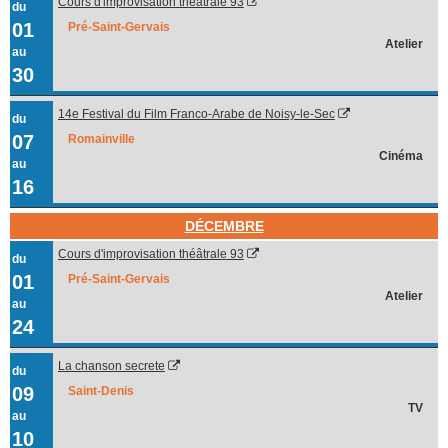
Cours d'improvisation théâtrale 93
du
01
Pré-Saint-Gervais
Atelier
au
30
14e Festival du Film Franco-Arabe de Noisy-le-Sec
du
07
Romainville
Cinéma
au
16
DÉCEMBRE
Cours d'improvisation théâtrale 93
du
01
Pré-Saint-Gervais
Atelier
au
24
La chanson secrete
du
09
Saint-Denis
TV
au
10