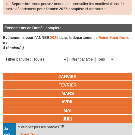
de
Septembre
, vous pouvez néanmoins consulter les manifestations de
votre département
pour l'année 2025 complète
ci-dessous :
Evénements de l'année complète
Evénements pour l'ANNEE
2025
dans le département «
Seine-Saint-Denis
» :
4 résultat(s)
Filtrer par ville :
Filtrer par type :
JANVIER
FÉVRIER
MARS
AVRIL
MAI
JUIN
N oubliez pas les paroles
du
Saint-Denis