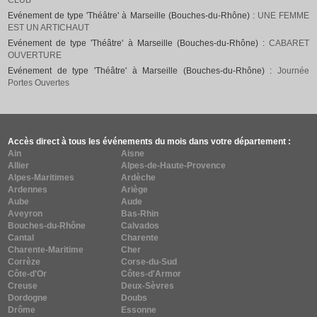
CLUB
Evénement de type 'Théâtre' à Marseille (Bouches-du-Rhône) :
UNE FEMME
EST UN ARTICHAUT
Evénement de type 'Théâtre' à Marseille (Bouches-du-Rhône) :
CABARET
OUVERTURE
Evénement de type 'Théâtre' à Marseille (Bouches-du-Rhône) :
Journée
Portes Ouvertes
Accès direct à tous les événements du mois dans votre département :
Ain
Aisne
Allier
Alpes-de-Haute-Provence
Alpes-Maritimes
Ardèche
Ardennes
Ariège
Aube
Aude
Aveyron
Bas-Rhin
Bouches-du-Rhône
Calvados
Cantal
Charente
Charente-Maritime
Cher
Corrèze
Corse-du-Sud
Côte-d'Or
Côtes-d'Armor
Creuse
Deux-Sèvres
Dordogne
Doubs
Drôme
Essonne