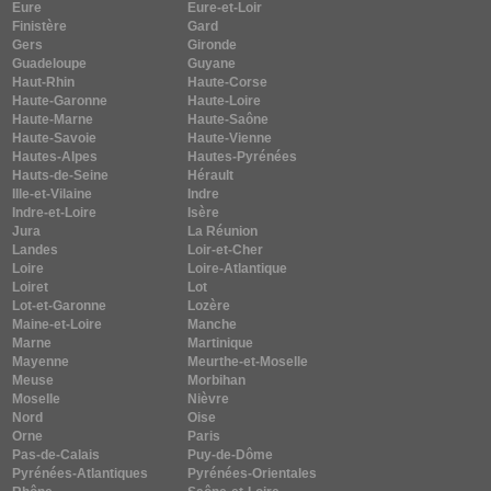
Eure
Eure-et-Loir
Finistère
Gard
Gers
Gironde
Guadeloupe
Guyane
Haut-Rhin
Haute-Corse
Haute-Garonne
Haute-Loire
Haute-Marne
Haute-Saône
Haute-Savoie
Haute-Vienne
Hautes-Alpes
Hautes-Pyrénées
Hauts-de-Seine
Hérault
Ille-et-Vilaine
Indre
Indre-et-Loire
Isère
Jura
La Réunion
Landes
Loir-et-Cher
Loire
Loire-Atlantique
Loiret
Lot
Lot-et-Garonne
Lozère
Maine-et-Loire
Manche
Marne
Martinique
Mayenne
Meurthe-et-Moselle
Meuse
Morbihan
Moselle
Nièvre
Nord
Oise
Orne
Paris
Pas-de-Calais
Puy-de-Dôme
Pyrénées-Atlantiques
Pyrénées-Orientales