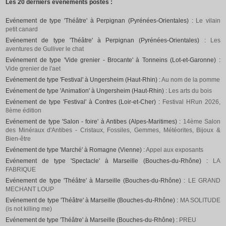
Les 20 derniers événements postés :
Evénement de type 'Théâtre' à Perpignan (Pyrénées-Orientales) :
Le vilain
petit canard
Evénement de type 'Théâtre' à Perpignan (Pyrénées-Orientales) :
Les
aventures de Gulliver le chat
Evénement de type 'Vide grenier - Brocante' à Tonneins (Lot-et-Garonne) :
Vide grenier de l'aet
Evénement de type 'Festival' à Ungersheim (Haut-Rhin) :
Au nom de la pomme
Evénement de type 'Animation' à Ungersheim (Haut-Rhin) :
Les arts du bois
Evénement de type 'Festival' à Contres (Loir-et-Cher) :
Festival HRun 2026,
8ème édition
Evénement de type 'Salon - foire' à Antibes (Alpes-Maritimes) :
14ème Salon
des Minéraux d'Antibes - Cristaux, Fossiles, Gemmes, Météorites, Bijoux &
Bien-être
Evénement de type 'Marché' à Romagne (Vienne) :
Appel aux exposants
Evénement de type 'Spectacle' à Marseille (Bouches-du-Rhône) :
LA
FABRIQUE
Evénement de type 'Théâtre' à Marseille (Bouches-du-Rhône) :
LE GRAND
MECHANT LOUP
Evénement de type 'Théâtre' à Marseille (Bouches-du-Rhône) :
MA SOLITUDE
(is not killing me)
Evénement de type 'Théâtre' à Marseille (Bouches-du-Rhône) :
PREU