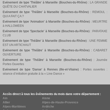
Evénement de type 'Théâtre' à Marseille (Bouches-du-Rhône) :
LA GRANDE
QUÊTE DU CHATVALIER
Evénement de type 'Théâtre' à Marseille (Bouches-du-Rhône) :
REMOUL :
QUI A FAIT ÇA ?
Evénement de type 'Animation' à Marseille (Bouches-du-Rhône) :
MEURTRE
à HALLOWEEN
Evénement de type 'Spectacle' à Marseille (Bouches-du-Rhône) :
PARATAXE
CLUB
Evénement de type 'Théâtre' à Marseille (Bouches-du-Rhône) :
UNE FEMME
EST UN ARTICHAUT
Evénement de type 'Théâtre' à Marseille (Bouches-du-Rhône) :
CABARET
OUVERTURE
Evénement de type 'Théâtre' à Marseille (Bouches-du-Rhône) :
Journée
Portes Ouvertes
Evénement de type 'Danse' à Rennes (Ille-et-Vilaine) :
Portes ouvertes :
séance d’initiation gratuite à la « Line Dance »
Accès direct à tous les événements du mois dans votre département :
Ain
Aisne
Allier
Alpes-de-Haute-Provence
Alpes-Maritimes
Ardèche