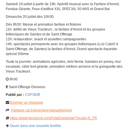
Samedi 19 juillet à partir de 19h: Apéritif musical avec la Fanfare d'Annot,
Fondue Géante, Feux d'artifice XXL SPECIAL 50 ANS et Grand Bal
Dimanche 20 juillet dès 10h30:
Dès 9h30: Messe et animation fanfare et floklore
11h: défilé de Vieux Tracteurs , la fanfare d'Annot et les groupes
folkloriques de Saintes et de Saint Offenge
12h: restauration: snack et assiettes campagnardes
14h: spectacles permanents avec les groupes folkloriques (Loù Cabrô d
Saint-Offenge, de Saintes) la fanfare d'Annot, Grand spectacle équestre
spécial 50ème.
Toute la journée: animations agricoles, mini ferme, balades en poney, mur
escalade, cible foot géante, animation métiers anciens et la guinguette des
Vieux Tracteurs
9h30
Saint-Offenge-Dessous
Publié par :
CDFStOff
Envoyer un message
Partager cet événement manuellement
https://www.facebook.com/FeteEmmental/?locale=fr_FR
Ouvrir dans une nouvelle fenêtre