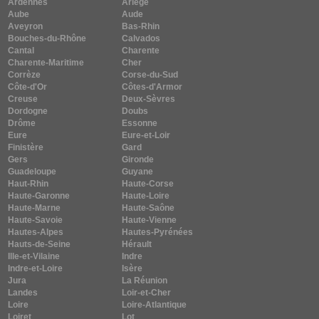
Ardennes
Ariège
Aube
Aude
Aveyron
Bas-Rhin
Bouches-du-Rhône
Calvados
Cantal
Charente
Charente-Maritime
Cher
Corrèze
Corse-du-Sud
Côte-d'Or
Côtes-d'Armor
Creuse
Deux-Sèvres
Dordogne
Doubs
Drôme
Essonne
Eure
Eure-et-Loir
Finistère
Gard
Gers
Gironde
Guadeloupe
Guyane
Haut-Rhin
Haute-Corse
Haute-Garonne
Haute-Loire
Haute-Marne
Haute-Saône
Haute-Savoie
Haute-Vienne
Hautes-Alpes
Hautes-Pyrénées
Hauts-de-Seine
Hérault
Ille-et-Vilaine
Indre
Indre-et-Loire
Isère
Jura
La Réunion
Landes
Loir-et-Cher
Loire
Loire-Atlantique
Loiret
Lot