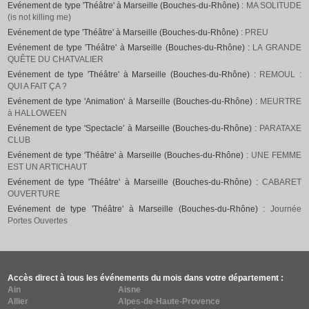
Evénement de type 'Théâtre' à Marseille (Bouches-du-Rhône) :
MA SOLITUDE
(is not killing me)
Evénement de type 'Théâtre' à Marseille (Bouches-du-Rhône) :
PREU
Evénement de type 'Théâtre' à Marseille (Bouches-du-Rhône) :
LA GRANDE
QUÊTE DU CHATVALIER
Evénement de type 'Théâtre' à Marseille (Bouches-du-Rhône) :
REMOUL :
QUI A FAIT ÇA ?
Evénement de type 'Animation' à Marseille (Bouches-du-Rhône) :
MEURTRE
à HALLOWEEN
Evénement de type 'Spectacle' à Marseille (Bouches-du-Rhône) :
PARATAXE
CLUB
Evénement de type 'Théâtre' à Marseille (Bouches-du-Rhône) :
UNE FEMME
EST UN ARTICHAUT
Evénement de type 'Théâtre' à Marseille (Bouches-du-Rhône) :
CABARET
OUVERTURE
Evénement de type 'Théâtre' à Marseille (Bouches-du-Rhône) :
Journée
Portes Ouvertes
Accès direct à tous les événements du mois dans votre département :
Ain
Aisne
Allier
Alpes-de-Haute-Provence