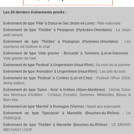
Les 20 derniers événements postés :
Evénement de type 'Fête' à Dolus-le-Sec (Indre-et-Loire) :
Fête nationale
Evénement de type 'Théâtre' à Perpignan (Pyrénées-Orientales) :
Le vilain
petit canard
Evénement de type 'Théâtre' à Perpignan (Pyrénées-Orientales) :
Les
aventures de Gulliver le chat
Evénement de type 'Vide grenier - Brocante' à Tonneins (Lot-et-Garonne) :
Vide grenier de l'aet
Evénement de type 'Festival' à Ungersheim (Haut-Rhin) :
Au nom de la pomme
Evénement de type 'Animation' à Ungersheim (Haut-Rhin) :
Les arts du bois
Evénement de type 'Festival' à Contres (Loir-et-Cher) :
Festival HRun 2026,
8ème édition
Evénement de type 'Salon - foire' à Antibes (Alpes-Maritimes) :
14ème Salon
des Minéraux d'Antibes - Cristaux, Fossiles, Gemmes, Météorites, Bijoux &
Bien-être
Evénement de type 'Marché' à Romagne (Vienne) :
Appel aux exposants
Evénement de type 'Spectacle' à Marseille (Bouches-du-Rhône) :
LA
FABRIQUE
Evénement de type 'Théâtre' à Marseille (Bouches-du-Rhône) :
LE GRAND
MECHANT LOUP