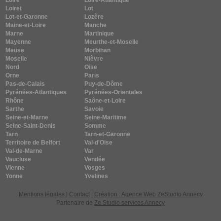
Loire
Loire-Atlantique
Loiret
Lot
Lot-et-Garonne
Lozère
Maine-et-Loire
Manche
Marne
Martinique
Mayenne
Meurthe-et-Moselle
Meuse
Morbihan
Moselle
Nièvre
Nord
Oise
Orne
Paris
Pas-de-Calais
Puy-de-Dôme
Pyrénées-Atlantiques
Pyrénées-Orientales
Rhône
Saône-et-Loire
Sarthe
Savoie
Seine-et-Marne
Seine-Maritime
Seine-Saint-Denis
Somme
Tarn
Tarn-et-Garonne
Territoire de Belfort
Val-d'Oise
Val-de-Marne
Var
Vaucluse
Vendée
Vienne
Vosges
Yonne
Yvelines
Mentions légales
|
Contact
|
Création : Agence Web ZeStudio Annecy
Partenaire de
Ze Studio services Annecy