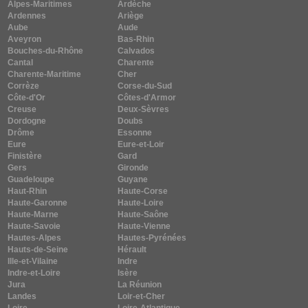
Alpes-Maritimes
Ardèche
Ardennes
Ariège
Aube
Aude
Aveyron
Bas-Rhin
Bouches-du-Rhône
Calvados
Cantal
Charente
Charente-Maritime
Cher
Corrèze
Corse-du-Sud
Côte-d'Or
Côtes-d'Armor
Creuse
Deux-Sèvres
Dordogne
Doubs
Drôme
Essonne
Eure
Eure-et-Loir
Finistère
Gard
Gers
Gironde
Guadeloupe
Guyane
Haut-Rhin
Haute-Corse
Haute-Garonne
Haute-Loire
Haute-Marne
Haute-Saône
Haute-Savoie
Haute-Vienne
Hautes-Alpes
Hautes-Pyrénées
Hauts-de-Seine
Hérault
Ille-et-Vilaine
Indre
Indre-et-Loire
Isère
Jura
La Réunion
Landes
Loir-et-Cher