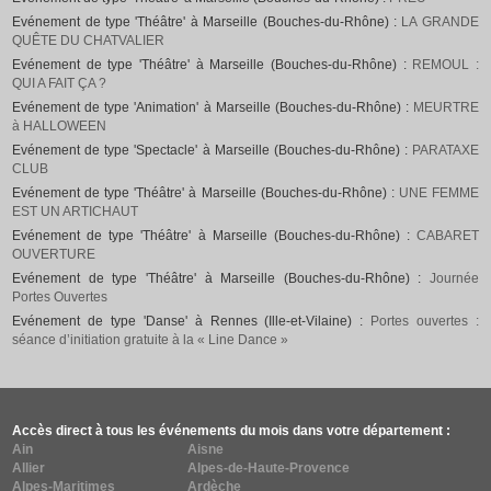
Evénement de type 'Théâtre' à Marseille (Bouches-du-Rhône) :
LA GRANDE
QUÊTE DU CHATVALIER
Evénement de type 'Théâtre' à Marseille (Bouches-du-Rhône) :
REMOUL :
QUI A FAIT ÇA ?
Evénement de type 'Animation' à Marseille (Bouches-du-Rhône) :
MEURTRE
à HALLOWEEN
Evénement de type 'Spectacle' à Marseille (Bouches-du-Rhône) :
PARATAXE
CLUB
Evénement de type 'Théâtre' à Marseille (Bouches-du-Rhône) :
UNE FEMME
EST UN ARTICHAUT
Evénement de type 'Théâtre' à Marseille (Bouches-du-Rhône) :
CABARET
OUVERTURE
Evénement de type 'Théâtre' à Marseille (Bouches-du-Rhône) :
Journée
Portes Ouvertes
Evénement de type 'Danse' à Rennes (Ille-et-Vilaine) :
Portes ouvertes :
séance d’initiation gratuite à la « Line Dance »
Accès direct à tous les événements du mois dans votre département :
Ain
Aisne
Allier
Alpes-de-Haute-Provence
Alpes-Maritimes
Ardèche