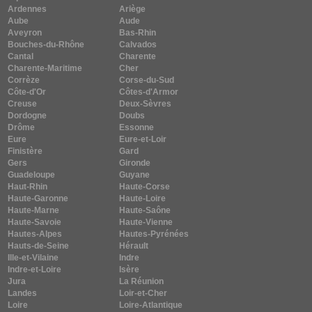
Ardennes
Ariège
Aube
Aude
Aveyron
Bas-Rhin
Bouches-du-Rhône
Calvados
Cantal
Charente
Charente-Maritime
Cher
Corrèze
Corse-du-Sud
Côte-d'Or
Côtes-d'Armor
Creuse
Deux-Sèvres
Dordogne
Doubs
Drôme
Essonne
Eure
Eure-et-Loir
Finistère
Gard
Gers
Gironde
Guadeloupe
Guyane
Haut-Rhin
Haute-Corse
Haute-Garonne
Haute-Loire
Haute-Marne
Haute-Saône
Haute-Savoie
Haute-Vienne
Hautes-Alpes
Hautes-Pyrénées
Hauts-de-Seine
Hérault
Ille-et-Vilaine
Indre
Indre-et-Loire
Isère
Jura
La Réunion
Landes
Loir-et-Cher
Loire
Loire-Atlantique