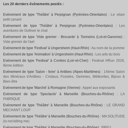
Les 20 derniers événements postés :
Evénement de type 'Théâtre' à Perpignan (Pyrénées-Orientales) :
Le vilain
petit canard
Evénement de type 'Théâtre' à Perpignan (Pyrénées-Orientales) :
Les
aventures de Gulliver le chat
Evénement de type 'Vide grenier - Brocante' à Tonneins (Lot-et-Garonne) :
Vide grenier de l'aet
Evénement de type 'Festival' à Ungersheim (Haut-Rhin) :
Au nom de la pomme
Evénement de type 'Animation' à Ungersheim (Haut-Rhin) :
Les arts du bois
Evénement de type 'Festival' à Contres (Loir-et-Cher) :
Festival HRun 2026,
8ème édition
Evénement de type 'Salon - foire' à Antibes (Alpes-Maritimes) :
14ème Salon
des Minéraux d'Antibes - Cristaux, Fossiles, Gemmes, Météorites, Bijoux &
Bien-être
Evénement de type 'Marché' à Romagne (Vienne) :
Appel aux exposants
Evénement de type 'Spectacle' à Marseille (Bouches-du-Rhône) :
LA
FABRIQUE
Evénement de type 'Théâtre' à Marseille (Bouches-du-Rhône) :
LE GRAND
MECHANT LOUP
Evénement de type 'Théâtre' à Marseille (Bouches-du-Rhône) :
MA SOLITUDE
(is not killing me)
Evénement de type 'Théâtre' à Marseille (Bouches-du-Rhône) :
PREU