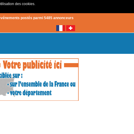
tilisation des cookies.
Créer un compte
|
Connexion
événements postés parmi 5485 annonceurs