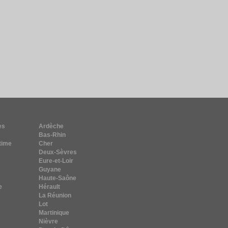
es
Ardèche
Bas-Rhin
time
Cher
Deux-Sèvres
Eure-et-Loir
Guyane
Haute-Saône
e
Hérault
La Réunion
Lot
Martinique
Nièvre