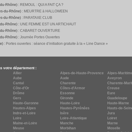
-du-Rhône) :
REMOUL : QUI A FAIT ÇA ?
hes-du-Rhône) :
MEURTRE à HALLOWEEN
es-du-Rhône) :
PARATAXE CLUB
-du-Rhône) :
UNE FEMME EST UN ARTICHAUT
-du-Rhône) :
CABARET OUVERTURE
-du-Rhône) :
Journée Portes Ouvertes
e) :
Portes ouvertes : séance d’initiation gratuite à la « Line Dance »
s votre département :
Allier
Alpes-de-Haute-Provence
Alpes-Maritim
Aube
Aude
Aveyron
Cantal
Charente
Charente-Mari
Côte-d'Or
Côtes-d'Armor
Creuse
Drôme
Essonne
Eure
Gers
Gironde
Guadeloupe
Haute-Garonne
Haute-Loire
Haute-Marne
Hautes-Alpes
Hautes-Pyrénées
Hauts-de-Sein
Indre-et-Loire
Isère
Jura
Loire
Loire-Atlantique
Loiret
Maine-et-Loire
Manche
Marne
Meuse
Morbihan
Moselle