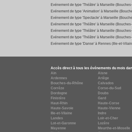
Evénement de type 'Théâtre' à Marseille (Bouches
Evénement de type 'Animation' à Marseille (Bouc
Evénement de type 'Spectacle' à Marseille (Bouch
Evénement de type 'Théâtre' à Marseille (Bouches
Evénement de type 'Théâtre' à Marseille (Bouches
Evénement de type 'Théâtre' à Marseille (Bouches
Evénement de type 'Danse' à Rennes (Ille-et-Vilain
Accès direct à tous les événements du mois dan
Ain
Aisne
Ardennes
Ariège
Bouches-du-Rhône
Calvados
Corrèze
Corse-du-Sud
Dordogne
Doubs
Finistère
Gard
Haut-Rhin
Haute-Corse
Haute-Savoie
Haute-Vienne
Ille-et-Vilaine
Indre
Landes
Loir-et-Cher
Lot-et-Garonne
Lozère
Mayenne
Meurthe-et-Moselle