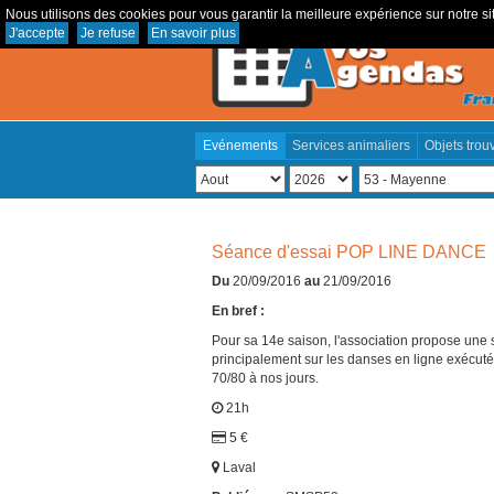
Nous utilisons des cookies pour vous garantir la meilleure expérience sur notre sit
J'accepte
Je refuse
En savoir plus
Evénements
Services animaliers
Objets trou
Séance d'essai POP LINE DANCE
Du
20/09/2016
au
21/09/2016
En bref :
Pour sa 14e saison, l'association propose un
principalement sur les danses en ligne exécut
70/80 à nos jours.
21h
5 €
Laval