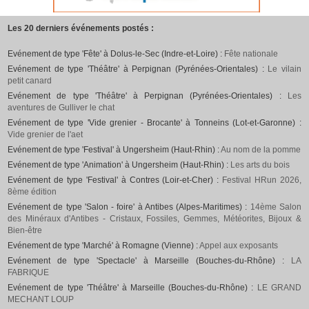
Les 20 derniers événements postés :
Evénement de type 'Fête' à Dolus-le-Sec (Indre-et-Loire) :
Fête nationale
Evénement de type 'Théâtre' à Perpignan (Pyrénées-Orientales) :
Le vilain
petit canard
Evénement de type 'Théâtre' à Perpignan (Pyrénées-Orientales) :
Les
aventures de Gulliver le chat
Evénement de type 'Vide grenier - Brocante' à Tonneins (Lot-et-Garonne) :
Vide grenier de l'aet
Evénement de type 'Festival' à Ungersheim (Haut-Rhin) :
Au nom de la pomme
Evénement de type 'Animation' à Ungersheim (Haut-Rhin) :
Les arts du bois
Evénement de type 'Festival' à Contres (Loir-et-Cher) :
Festival HRun 2026,
8ème édition
Evénement de type 'Salon - foire' à Antibes (Alpes-Maritimes) :
14ème Salon
des Minéraux d'Antibes - Cristaux, Fossiles, Gemmes, Météorites, Bijoux &
Bien-être
Evénement de type 'Marché' à Romagne (Vienne) :
Appel aux exposants
Evénement de type 'Spectacle' à Marseille (Bouches-du-Rhône) :
LA
FABRIQUE
Evénement de type 'Théâtre' à Marseille (Bouches-du-Rhône) :
LE GRAND
MECHANT LOUP