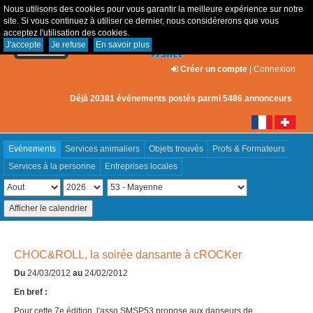
Nous utilisons des cookies pour vous garantir la meilleure expérience sur notre
site. Si vous continuez à utiliser ce dernier, nous considérerons que vous
acceptez l'utilisation des cookies.
J'accepte
Je refuse
En savoir plus
Créer un compte
|
Connexion
Déjà 20381 événements postés parmi 5486 annonceurs
Evénements
Services animaliers
Objets trouvés
Profs & Formateurs
Services à la personne
Entreprises locales
CHOC&ROLL, la soirée dansante à cROCKer
Du
24/03/2012
au
24/02/2012
En bref :
Pour cette 7e édition, l'asso SMSP53 propose aux danseurs de