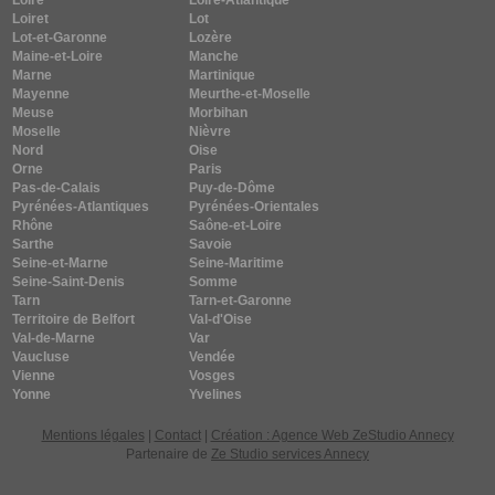
Loire
Loire-Atlantique
Loiret
Lot
Lot-et-Garonne
Lozère
Maine-et-Loire
Manche
Marne
Martinique
Mayenne
Meurthe-et-Moselle
Meuse
Morbihan
Moselle
Nièvre
Nord
Oise
Orne
Paris
Pas-de-Calais
Puy-de-Dôme
Pyrénées-Atlantiques
Pyrénées-Orientales
Rhône
Saône-et-Loire
Sarthe
Savoie
Seine-et-Marne
Seine-Maritime
Seine-Saint-Denis
Somme
Tarn
Tarn-et-Garonne
Territoire de Belfort
Val-d'Oise
Val-de-Marne
Var
Vaucluse
Vendée
Vienne
Vosges
Yonne
Yvelines
Mentions légales
|
Contact
|
Création : Agence Web ZeStudio Annecy
Partenaire de
Ze Studio services Annecy