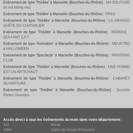
Evénement de type 'Théâtre' à Marseille (Bouches-du-Rhône) :
MA SOLITUDE
(is not killing me)
Evénement de type 'Théâtre' à Marseille (Bouches-du-Rhône) :
PREU
Evénement de type 'Théâtre' à Marseille (Bouches-du-Rhône) :
LA GRANDE
QUÊTE DU CHATVALIER
Evénement de type 'Théâtre' à Marseille (Bouches-du-Rhône) :
REMOUL :
QUI A FAIT ÇA ?
Evénement de type 'Animation' à Marseille (Bouches-du-Rhône) :
MEURTRE
à HALLOWEEN
Evénement de type 'Spectacle' à Marseille (Bouches-du-Rhône) :
PARATAXE
CLUB
Evénement de type 'Théâtre' à Marseille (Bouches-du-Rhône) :
UNE FEMME
EST UN ARTICHAUT
Evénement de type 'Théâtre' à Marseille (Bouches-du-Rhône) :
CABARET
OUVERTURE
Evénement de type 'Théâtre' à Marseille (Bouches-du-Rhône) :
Journée
Portes Ouvertes
Accès direct à tous les événements du mois dans votre département :
Ain
Aisne
Allier
Alpes-de-Haute-Provence