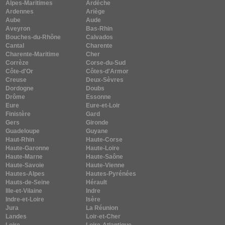
Alpes-Maritimes
Ardèche
Ardennes
Ariège
Aube
Aude
Aveyron
Bas-Rhin
Bouches-du-Rhône
Calvados
Cantal
Charente
Charente-Maritime
Cher
Corrèze
Corse-du-Sud
Côte-d'Or
Côtes-d'Armor
Creuse
Deux-Sèvres
Dordogne
Doubs
Drôme
Essonne
Eure
Eure-et-Loir
Finistère
Gard
Gers
Gironde
Guadeloupe
Guyane
Haut-Rhin
Haute-Corse
Haute-Garonne
Haute-Loire
Haute-Marne
Haute-Saône
Haute-Savoie
Haute-Vienne
Hautes-Alpes
Hautes-Pyrénées
Hauts-de-Seine
Hérault
Ille-et-Vilaine
Indre
Indre-et-Loire
Isère
Jura
La Réunion
Landes
Loir-et-Cher