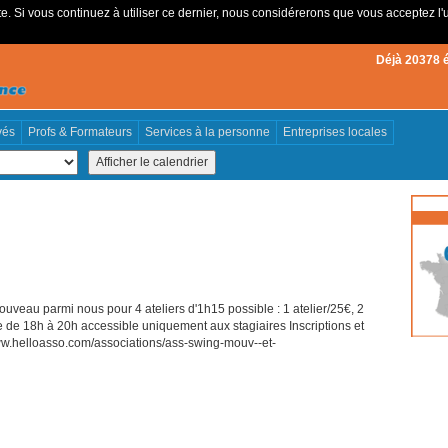
e. Si vous continuez à utiliser ce dernier, nous considérerons que vous acceptez l'u
Déjà 20378 
vés
Profs & Formateurs
Services à la personne
Entreprises locales
veau parmi nous pour 4 ateliers d'1h15 possible : 1 atelier/25€, 2
uite de 18h à 20h accessible uniquement aux stagiaires Inscriptions et
//www.helloasso.com/associations/ass-swing-mouv--et-