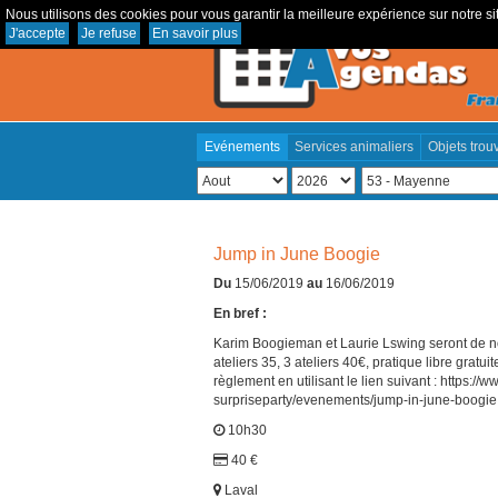
Nous utilisons des cookies pour vous garantir la meilleure expérience sur notre sit
J'accepte
Je refuse
En savoir plus
Evénements
Services animaliers
Objets trou
Jump in June Boogie
Du
15/06/2019
au
16/06/2019
En bref :
Karim Boogieman et Laurie Lswing seront de nou
ateliers 35, 3 ateliers 40€, pratique libre grat
règlement en utilisant le lien suivant : https:
surpriseparty/evenements/jump-in-june-boogie
10h30
40 €
Laval