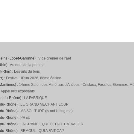
neins (Lot-et-Garonne) :
Vide grenier de l'aet
hin) :
Au nom de la pomme
t-Rhin) :
Les arts du bois
r) :
Festival HRun 2026, 8ème édition
Maritimes) :
14ème Salon des Minéraux d'Antibes - Cristaux, Fossiles, Gemmes, Mét
:
Appel aux exposants
es-du-Rhône) :
LA FABRIQUE
-du-Rhône) :
LE GRAND MECHANT LOUP
-du-Rhône) :
MA SOLITUDE (is not killing me)
-du-Rhône) :
PREU
-du-Rhône) :
LA GRANDE QUÊTE DU CHATVALIER
-du-Rhône) :
REMOUL : QUI A FAIT ÇA ?