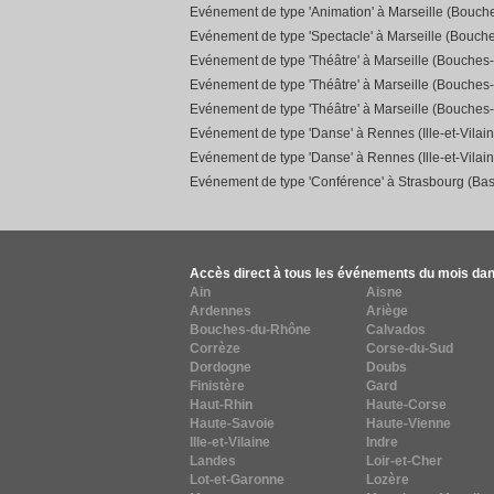
Evénement de type 'Animation' à Marseille (Bouc
Evénement de type 'Spectacle' à Marseille (Bouch
Evénement de type 'Théâtre' à Marseille (Bouches
Evénement de type 'Théâtre' à Marseille (Bouches
Evénement de type 'Théâtre' à Marseille (Bouches
Evénement de type 'Danse' à Rennes (Ille-et-Vilain
Evénement de type 'Danse' à Rennes (Ille-et-Vilain
Evénement de type 'Conférence' à Strasbourg (Bas
Accès direct à tous les événements du mois dan
Ain
Aisne
Ardennes
Ariège
Bouches-du-Rhône
Calvados
Corrèze
Corse-du-Sud
Dordogne
Doubs
Finistère
Gard
Haut-Rhin
Haute-Corse
Haute-Savoie
Haute-Vienne
Ille-et-Vilaine
Indre
Landes
Loir-et-Cher
Lot-et-Garonne
Lozère