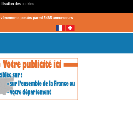
tilisation des cookies.
Créer un compte
|
Connexion
événements postés parmi 5485 annonceurs