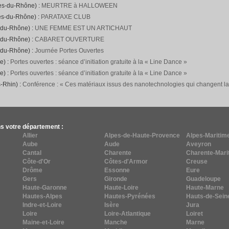
hes-du-Rhône) :
MEURTRE à HALLOWEEN
es-du-Rhône) :
PARATAXE CLUB
-du-Rhône) :
UNE FEMME EST UN ARTICHAUT
-du-Rhône) :
CABARET OUVERTURE
-du-Rhône) :
Journée Portes Ouvertes
e) :
Portes ouvertes : séance d’initiation gratuite à la « Line Dance »
e) :
Portes ouvertes : séance d’initiation gratuite à la « Line Dance »
-Rhin) :
Conférence : « Ces matériaux issus des nanotechnologies qui changent l
s votre département :
Allier
Alpes-de-Haute-Provence
Alpes-Maritim
Aube
Aude
Aveyron
Cantal
Charente
Charente-Mari
Côte-d'Or
Côtes-d'Armor
Creuse
Drôme
Essonne
Eure
Gers
Gironde
Guadeloupe
Haute-Garonne
Haute-Loire
Haute-Marne
Hautes-Alpes
Hautes-Pyrénées
Hauts-de-Sein
Indre-et-Loire
Isère
Jura
Loire
Loire-Atlantique
Loiret
Maine-et-Loire
Manche
Marne