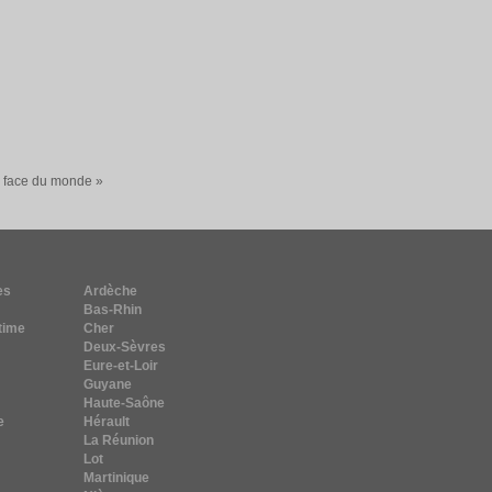
a face du monde »
es
Ardèche
Bas-Rhin
time
Cher
Deux-Sèvres
Eure-et-Loir
Guyane
Haute-Saône
e
Hérault
La Réunion
Lot
Martinique