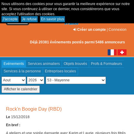
Nous utilisons des cookies pour vous garantir la meilleure expérience sur notre
site. Si vous continuez à utiliser ce dernier, nous considérerons que vous
acceptez l'utilisation des cookies.
J'accepte
Je refuse
En savoir plus
Créer un compte
|
Connexion
Déjà 20381 événements postés parmi 5486 annonceurs
Evénements
Services animaliers
Objets trouvés
Profs & Formateurs
Services à la personne
Entreprises locales
Rock'n Boogie Day (RBD)
Le
15/12/2018
En bref :
4 ateliers et une soirée dansante avec Karim et Laurie, plusieurs fois titrés