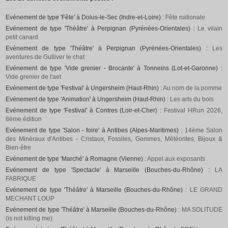
Evénement de type 'Fête' à Dolus-le-Sec (Indre-et-Loire) :
Fête nationale
Evénement de type 'Théâtre' à Perpignan (Pyrénées-Orientales) :
Le vilain
petit canard
Evénement de type 'Théâtre' à Perpignan (Pyrénées-Orientales) :
Les
aventures de Gulliver le chat
Evénement de type 'Vide grenier - Brocante' à Tonneins (Lot-et-Garonne) :
Vide grenier de l'aet
Evénement de type 'Festival' à Ungersheim (Haut-Rhin) :
Au nom de la pomme
Evénement de type 'Animation' à Ungersheim (Haut-Rhin) :
Les arts du bois
Evénement de type 'Festival' à Contres (Loir-et-Cher) :
Festival HRun 2026,
8ème édition
Evénement de type 'Salon - foire' à Antibes (Alpes-Maritimes) :
14ème Salon
des Minéraux d'Antibes - Cristaux, Fossiles, Gemmes, Météorites, Bijoux &
Bien-être
Evénement de type 'Marché' à Romagne (Vienne) :
Appel aux exposants
Evénement de type 'Spectacle' à Marseille (Bouches-du-Rhône) :
LA
FABRIQUE
Evénement de type 'Théâtre' à Marseille (Bouches-du-Rhône) :
LE GRAND
MECHANT LOUP
Evénement de type 'Théâtre' à Marseille (Bouches-du-Rhône) :
MA SOLITUDE
(is not killing me)