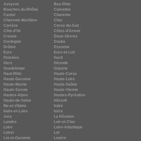
Aveyron
Bas-Rhin
Bouches-du-Rhône
Calvados
Cantal
Charente
Charente-Maritime
Cher
Corrèze
Corse-du-Sud
Côte-d'Or
Côtes-d'Armor
Creuse
Deux-Sèvres
Dordogne
Doubs
Drôme
Essonne
Eure
Eure-et-Loir
Finistère
Gard
Gers
Gironde
Guadeloupe
Guyane
Haut-Rhin
Haute-Corse
Haute-Garonne
Haute-Loire
Haute-Marne
Haute-Saône
Haute-Savoie
Haute-Vienne
Hautes-Alpes
Hautes-Pyrénées
Hauts-de-Seine
Hérault
Ille-et-Vilaine
Indre
Indre-et-Loire
Isère
Jura
La Réunion
Landes
Loir-et-Cher
Loire
Loire-Atlantique
Loiret
Lot
Lot-et-Garonne
Lozère