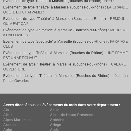
Evénement de type 'Théâtre' à Marseille (Bouches-du-Rhône) :
PREU
Evénement de type 'Théâtre' à Marseille (Bouches-du-Rhône) :
LA GRANDE
QUÊTE DU CHATVALIER
Evénement de type 'Théâtre' à Marseille (Bouches-du-Rhône) :
REMOUL :
QUI A FAIT ÇA ?
Evénement de type 'Animation' à Marseille (Bouches-du-Rhône) :
MEURTRE
à HALLOWEEN
Evénement de type 'Spectacle' à Marseille (Bouches-du-Rhône) :
PARATAXE
CLUB
Evénement de type 'Théâtre' à Marseille (Bouches-du-Rhône) :
UNE FEMME
EST UN ARTICHAUT
Evénement de type 'Théâtre' à Marseille (Bouches-du-Rhône) :
CABARET
OUVERTURE
Evénement de type 'Théâtre' à Marseille (Bouches-du-Rhône) :
Journée
Portes Ouvertes
Accès direct à tous les événements du mois dans votre département :
Ain
Aisne
Allier
Alpes-de-Haute-Provence
Alpes-Maritimes
Ardèche
Ardennes
Ariège
Aube
Aude