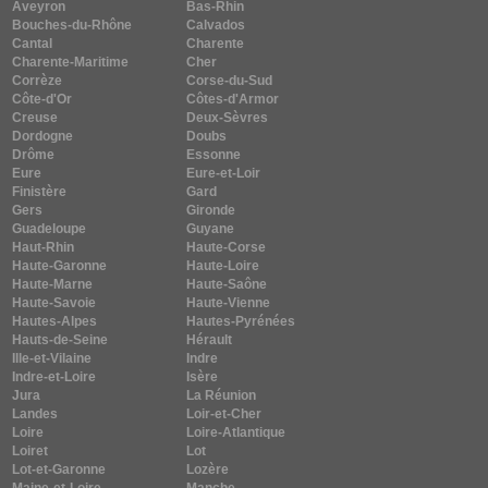
Aveyron
Bas-Rhin
Bouches-du-Rhône
Calvados
Cantal
Charente
Charente-Maritime
Cher
Corrèze
Corse-du-Sud
Côte-d'Or
Côtes-d'Armor
Creuse
Deux-Sèvres
Dordogne
Doubs
Drôme
Essonne
Eure
Eure-et-Loir
Finistère
Gard
Gers
Gironde
Guadeloupe
Guyane
Haut-Rhin
Haute-Corse
Haute-Garonne
Haute-Loire
Haute-Marne
Haute-Saône
Haute-Savoie
Haute-Vienne
Hautes-Alpes
Hautes-Pyrénées
Hauts-de-Seine
Hérault
Ille-et-Vilaine
Indre
Indre-et-Loire
Isère
Jura
La Réunion
Landes
Loir-et-Cher
Loire
Loire-Atlantique
Loiret
Lot
Lot-et-Garonne
Lozère