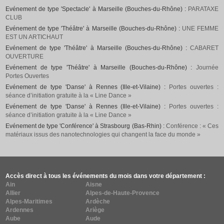
Evénement de type 'Spectacle' à Marseille (Bouches-du-Rhône) :
PARATAXE
CLUB
Evénement de type 'Théâtre' à Marseille (Bouches-du-Rhône) :
UNE FEMME
EST UN ARTICHAUT
Evénement de type 'Théâtre' à Marseille (Bouches-du-Rhône) :
CABARET
OUVERTURE
Evénement de type 'Théâtre' à Marseille (Bouches-du-Rhône) :
Journée
Portes Ouvertes
Evénement de type 'Danse' à Rennes (Ille-et-Vilaine) :
Portes ouvertes :
séance d’initiation gratuite à la « Line Dance »
Evénement de type 'Danse' à Rennes (Ille-et-Vilaine) :
Portes ouvertes :
séance d’initiation gratuite à la « Line Dance »
Evénement de type 'Conférence' à Strasbourg (Bas-Rhin) :
Conférence : « Ces
matériaux issus des nanotechnologies qui changent la face du monde »
Accès direct à tous les événements du mois dans votre département :
Ain
Aisne
Allier
Alpes-de-Haute-Provence
Alpes-Maritimes
Ardèche
Ardennes
Ariège
Aube
Aude