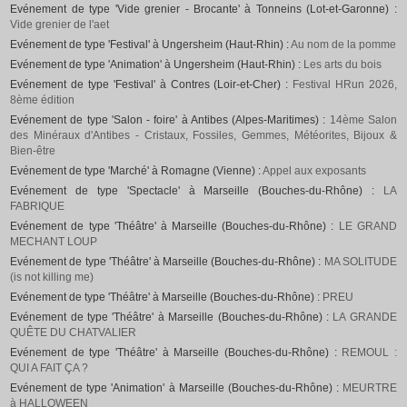
Evénement de type 'Vide grenier - Brocante' à Tonneins (Lot-et-Garonne) :
Vide grenier de l'aet
Evénement de type 'Festival' à Ungersheim (Haut-Rhin) :
Au nom de la pomme
Evénement de type 'Animation' à Ungersheim (Haut-Rhin) :
Les arts du bois
Evénement de type 'Festival' à Contres (Loir-et-Cher) :
Festival HRun 2026,
8ème édition
Evénement de type 'Salon - foire' à Antibes (Alpes-Maritimes) :
14ème Salon
des Minéraux d'Antibes - Cristaux, Fossiles, Gemmes, Météorites, Bijoux &
Bien-être
Evénement de type 'Marché' à Romagne (Vienne) :
Appel aux exposants
Evénement de type 'Spectacle' à Marseille (Bouches-du-Rhône) :
LA
FABRIQUE
Evénement de type 'Théâtre' à Marseille (Bouches-du-Rhône) :
LE GRAND
MECHANT LOUP
Evénement de type 'Théâtre' à Marseille (Bouches-du-Rhône) :
MA SOLITUDE
(is not killing me)
Evénement de type 'Théâtre' à Marseille (Bouches-du-Rhône) :
PREU
Evénement de type 'Théâtre' à Marseille (Bouches-du-Rhône) :
LA GRANDE
QUÊTE DU CHATVALIER
Evénement de type 'Théâtre' à Marseille (Bouches-du-Rhône) :
REMOUL :
QUI A FAIT ÇA ?
Evénement de type 'Animation' à Marseille (Bouches-du-Rhône) :
MEURTRE
à HALLOWEEN