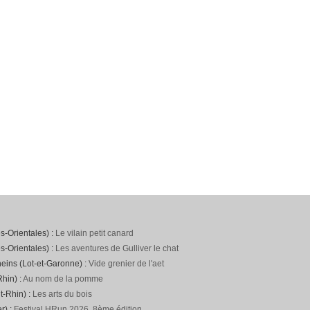
s-Orientales) :
Le vilain petit canard
s-Orientales) :
Les aventures de Gulliver le chat
neins (Lot-et-Garonne) :
Vide grenier de l'aet
hin) :
Au nom de la pomme
t-Rhin) :
Les arts du bois
r) :
Festival HRun 2026, 8ème édition