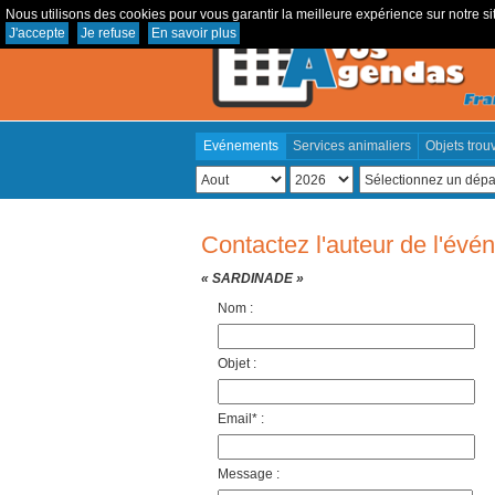
Nous utilisons des cookies pour vous garantir la meilleure expérience sur notre sit
J'accepte
Je refuse
En savoir plus
Evénements
Services animaliers
Objets trou
Contactez l'auteur de l'év
« SARDINADE »
Nom :
Objet :
Email* :
Message :