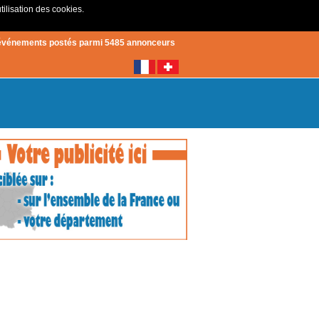
tilisation des cookies.
Créer un compte
|
Connexion
événements postés parmi 5485 annonceurs