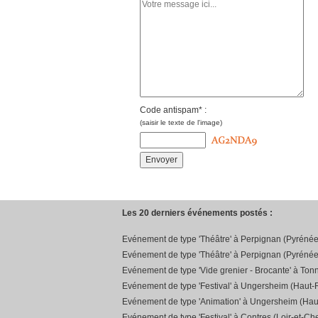
Code antispam* :
(saisir le texte de l'image)
Les 20 derniers événements postés :
Evénement de type 'Théâtre' à Perpignan (Pyrénée
Evénement de type 'Théâtre' à Perpignan (Pyrénée
Evénement de type 'Vide grenier - Brocante' à Ton
Evénement de type 'Festival' à Ungersheim (Haut-R
Evénement de type 'Animation' à Ungersheim (Hau
Evénement de type 'Festival' à Contres (Loir-et-Che