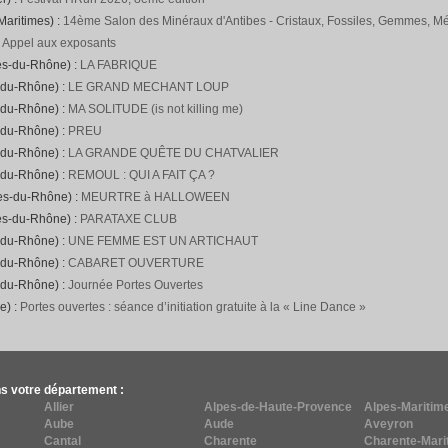
Maritimes) :
14ème Salon des Minéraux d'Antibes - Cristaux, Fossiles, Gemmes, Mét
:
Appel aux exposants
es-du-Rhône) :
LA FABRIQUE
-du-Rhône) :
LE GRAND MECHANT LOUP
-du-Rhône) :
MA SOLITUDE (is not killing me)
-du-Rhône) :
PREU
-du-Rhône) :
LA GRANDE QUÊTE DU CHATVALIER
-du-Rhône) :
REMOUL : QUI A FAIT ÇA ?
hes-du-Rhône) :
MEURTRE à HALLOWEEN
es-du-Rhône) :
PARATAXE CLUB
-du-Rhône) :
UNE FEMME EST UN ARTICHAUT
-du-Rhône) :
CABARET OUVERTURE
-du-Rhône) :
Journée Portes Ouvertes
e) :
Portes ouvertes : séance d’initiation gratuite à la « Line Dance »
s votre département :
Allier
Alpes-de-Haute-Provence
Alpes-Maritim
Aube
Aude
Aveyron
Cantal
Charente
Charente-Mari