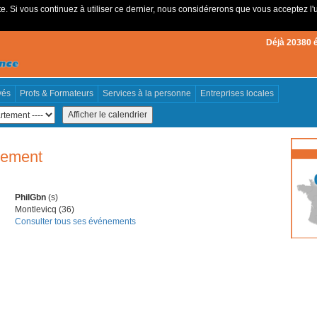
e. Si vous continuez à utiliser ce dernier, nous considérerons que vous acceptez l'u
Déjà 20380 
vés
Profs & Formateurs
Services à la personne
Entreprises locales
énement
PhilGbn
(s)
Montlevicq (36)
Consulter tous ses événements