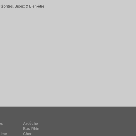
éorites, Bijoux & Bien-être
es
Ardèche
Bas-Rhin
time
Cher