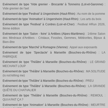
Evénement de type 'Vide grenier - Brocante' à Tonneins (Lot-et-Garonne) :
Vide grenier de l'aet
Evénement de type 'Festival' à Ungersheim (Haut-Rhin) :
Au nom de la pomme
Evénement de type 'Animation' à Ungersheim (Haut-Rhin) :
Les arts du bois
Evénement de type 'Festival' à Contres (Loir-et-Cher) :
Festival HRun 2026,
8ème édition
Evénement de type 'Salon - foire' à Antibes (Alpes-Maritimes) :
14ème Salon
des Minéraux d'Antibes - Cristaux, Fossiles, Gemmes, Météorites, Bijoux &
Bien-être
Evénement de type 'Marché' à Romagne (Vienne) :
Appel aux exposants
Evénement de type 'Spectacle' à Marseille (Bouches-du-Rhône) :
LA
FABRIQUE
Evénement de type 'Théâtre' à Marseille (Bouches-du-Rhône) :
LE GRAND
MECHANT LOUP
Evénement de type 'Théâtre' à Marseille (Bouches-du-Rhône) :
MA SOLITUDE
(is not killing me)
Evénement de type 'Théâtre' à Marseille (Bouches-du-Rhône) :
PREU
Evénement de type 'Théâtre' à Marseille (Bouches-du-Rhône) :
LA GRANDE
QUÊTE DU CHATVALIER
Evénement de type 'Théâtre' à Marseille (Bouches-du-Rhône) :
REMOUL :
QUI A FAIT ÇA ?
Evénement de type 'Animation' à Marseille (Bouches-du-Rhône) :
MEURTRE