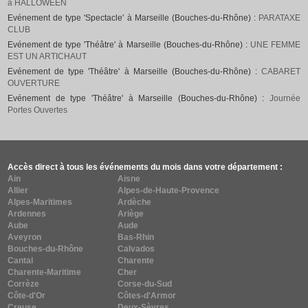
à HALLOWEEN
Evénement de type 'Spectacle' à Marseille (Bouches-du-Rhône) :
PARATAXE
CLUB
Evénement de type 'Théâtre' à Marseille (Bouches-du-Rhône) :
UNE FEMME
EST UN ARTICHAUT
Evénement de type 'Théâtre' à Marseille (Bouches-du-Rhône) :
CABARET
OUVERTURE
Evénement de type 'Théâtre' à Marseille (Bouches-du-Rhône) :
Journée
Portes Ouvertes
Accès direct à tous les événements du mois dans votre département :
Ain
Aisne
Allier
Alpes-de-Haute-Provence
Alpes-Maritimes
Ardèche
Ardennes
Ariège
Aube
Aude
Aveyron
Bas-Rhin
Bouches-du-Rhône
Calvados
Cantal
Charente
Charente-Maritime
Cher
Corrèze
Corse-du-Sud
Côte-d'Or
Côtes-d'Armor
Creuse
Deux-Sèvres