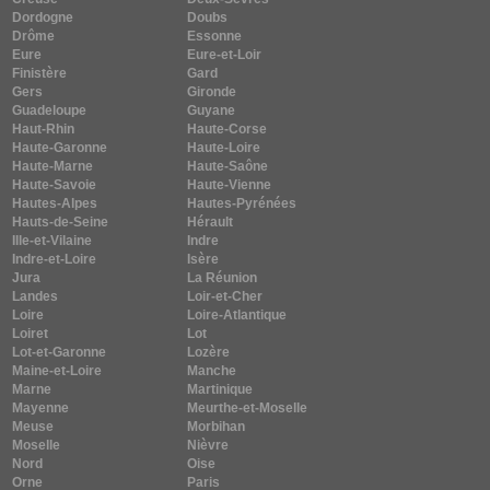
Dordogne
Doubs
Drôme
Essonne
Eure
Eure-et-Loir
Finistère
Gard
Gers
Gironde
Guadeloupe
Guyane
Haut-Rhin
Haute-Corse
Haute-Garonne
Haute-Loire
Haute-Marne
Haute-Saône
Haute-Savoie
Haute-Vienne
Hautes-Alpes
Hautes-Pyrénées
Hauts-de-Seine
Hérault
Ille-et-Vilaine
Indre
Indre-et-Loire
Isère
Jura
La Réunion
Landes
Loir-et-Cher
Loire
Loire-Atlantique
Loiret
Lot
Lot-et-Garonne
Lozère
Maine-et-Loire
Manche
Marne
Martinique
Mayenne
Meurthe-et-Moselle
Meuse
Morbihan
Moselle
Nièvre
Nord
Oise
Orne
Paris