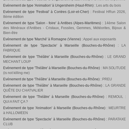
Evénement de type 'Animation' à Ungersheim (Haut-Rhin) :
Les arts du bois
Evénement de type 'Festival' à Contres (Loir-et-Cher) :
Festival HRun 2026,
8ème édition
Evénement de type 'Salon - foire' à Antibes (Alpes-Maritimes) :
14ème Salon
des Minéraux d'Antibes - Cristaux, Fossiles, Gemmes, Météorites, Bijoux &
Bien-être
Evénement de type 'Marché' à Romagne (Vienne) :
Appel aux exposants
Evénement de type 'Spectacle' à Marseille (Bouches-du-Rhône) :
LA
FABRIQUE
Evénement de type 'Théâtre' à Marseille (Bouches-du-Rhône) :
LE GRAND
MECHANT LOUP
Evénement de type 'Théâtre' à Marseille (Bouches-du-Rhône) :
MA SOLITUDE
(is not killing me)
Evénement de type 'Théâtre' à Marseille (Bouches-du-Rhône) :
PREU
Evénement de type 'Théâtre' à Marseille (Bouches-du-Rhône) :
LA GRANDE
QUÊTE DU CHATVALIER
Evénement de type 'Théâtre' à Marseille (Bouches-du-Rhône) :
REMOUL :
QUI A FAIT ÇA ?
Evénement de type 'Animation' à Marseille (Bouches-du-Rhône) :
MEURTRE
à HALLOWEEN
Evénement de type 'Spectacle' à Marseille (Bouches-du-Rhône) :
PARATAXE
CLUB