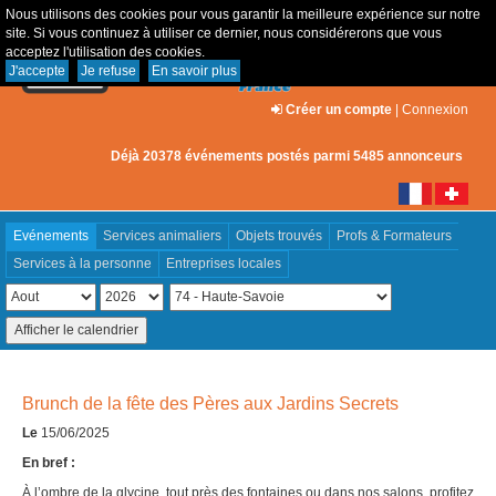
Nous utilisons des cookies pour vous garantir la meilleure expérience sur notre
site. Si vous continuez à utiliser ce dernier, nous considérerons que vous
acceptez l'utilisation des cookies.
J'accepte
Je refuse
En savoir plus
Créer un compte
|
Connexion
Déjà 20378 événements postés parmi 5485 annonceurs
Evénements
Services animaliers
Objets trouvés
Profs & Formateurs
Services à la personne
Entreprises locales
Brunch de la fête des Pères aux Jardins Secrets
Le
15/06/2025
En bref :
À l’ombre de la glycine, tout près des fontaines ou dans nos salons, profitez