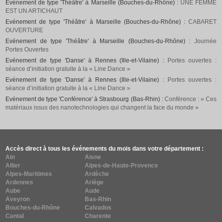
Evénement de type 'Théâtre' à Marseille (Bouches-du-Rhône) :
UNE FEMME
EST UN ARTICHAUT
Evénement de type 'Théâtre' à Marseille (Bouches-du-Rhône) :
CABARET
OUVERTURE
Evénement de type 'Théâtre' à Marseille (Bouches-du-Rhône) :
Journée
Portes Ouvertes
Evénement de type 'Danse' à Rennes (Ille-et-Vilaine) :
Portes ouvertes :
séance d’initiation gratuite à la « Line Dance »
Evénement de type 'Danse' à Rennes (Ille-et-Vilaine) :
Portes ouvertes :
séance d’initiation gratuite à la « Line Dance »
Evénement de type 'Conférence' à Strasbourg (Bas-Rhin) :
Conférence : « Ces
matériaux issus des nanotechnologies qui changent la face du monde »
Accès direct à tous les événements du mois dans votre département :
Ain
Aisne
Allier
Alpes-de-Haute-Provence
Alpes-Maritimes
Ardèche
Ardennes
Ariège
Aube
Aude
Aveyron
Bas-Rhin
Bouches-du-Rhône
Calvados
Cantal
Charente