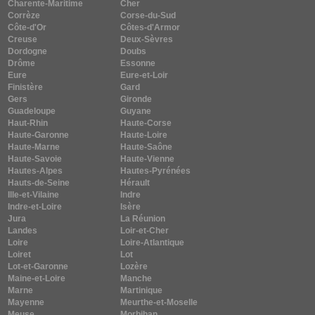
Charente-Maritime
Cher
Corrèze
Corse-du-Sud
Côte-d'Or
Côtes-d'Armor
Creuse
Deux-Sèvres
Dordogne
Doubs
Drôme
Essonne
Eure
Eure-et-Loir
Finistère
Gard
Gers
Gironde
Guadeloupe
Guyane
Haut-Rhin
Haute-Corse
Haute-Garonne
Haute-Loire
Haute-Marne
Haute-Saône
Haute-Savoie
Haute-Vienne
Hautes-Alpes
Hautes-Pyrénées
Hauts-de-Seine
Hérault
Ille-et-Vilaine
Indre
Indre-et-Loire
Isère
Jura
La Réunion
Landes
Loir-et-Cher
Loire
Loire-Atlantique
Loiret
Lot
Lot-et-Garonne
Lozère
Maine-et-Loire
Manche
Marne
Martinique
Mayenne
Meurthe-et-Moselle
Meuse
Morbihan