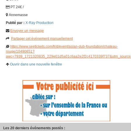
PT 24€ /
Annemasse
Publié par :
X-Ray Production
Envoyer un message
Partager cet événement manuellement
https://www.seetickets.com/fr/d/event/asian-dub-foundation/chateau-
rouge/10490651?
awc=7939_1721320835_229e01d5a01c6aa2e2f2c4170339f737&utm_source
Ouvrir dans une nouvelle fenêtre
Les 20 derniers événements postés :