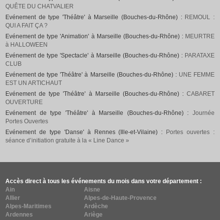
QUÊTE DU CHATVALIER
Evénement de type 'Théâtre' à Marseille (Bouches-du-Rhône) :
REMOUL :
QUI A FAIT ÇA ?
Evénement de type 'Animation' à Marseille (Bouches-du-Rhône) :
MEURTRE
à HALLOWEEN
Evénement de type 'Spectacle' à Marseille (Bouches-du-Rhône) :
PARATAXE
CLUB
Evénement de type 'Théâtre' à Marseille (Bouches-du-Rhône) :
UNE FEMME
EST UN ARTICHAUT
Evénement de type 'Théâtre' à Marseille (Bouches-du-Rhône) :
CABARET
OUVERTURE
Evénement de type 'Théâtre' à Marseille (Bouches-du-Rhône) :
Journée
Portes Ouvertes
Evénement de type 'Danse' à Rennes (Ille-et-Vilaine) :
Portes ouvertes :
séance d’initiation gratuite à la « Line Dance »
Accès direct à tous les événements du mois dans votre département :
Ain
Aisne
Allier
Alpes-de-Haute-Provence
Alpes-Maritimes
Ardèche
Ardennes
Ariège