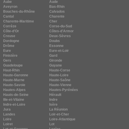
Aube
Aude
Aveyron
Bas-Rhin
Bouches-du-Rhône
Calvados
Cantal
Charente
Charente-Maritime
Cher
Corrèze
Corse-du-Sud
Côte-d'Or
Côtes-d'Armor
Creuse
Deux-Sèvres
Dordogne
Doubs
Drôme
Essonne
Eure
Eure-et-Loir
Finistère
Gard
Gers
Gironde
Guadeloupe
Guyane
Haut-Rhin
Haute-Corse
Haute-Garonne
Haute-Loire
Haute-Marne
Haute-Saône
Haute-Savoie
Haute-Vienne
Hautes-Alpes
Hautes-Pyrénées
Hauts-de-Seine
Hérault
Ille-et-Vilaine
Indre
Indre-et-Loire
Isère
Jura
La Réunion
Landes
Loir-et-Cher
Loire
Loire-Atlantique
Loiret
Lot