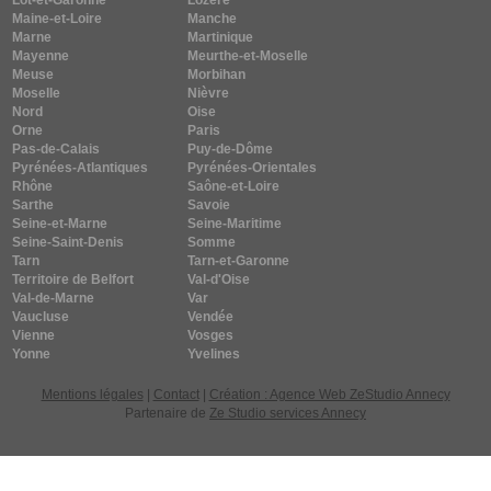
Lot-et-Garonne
Lozère
Maine-et-Loire
Manche
Marne
Martinique
Mayenne
Meurthe-et-Moselle
Meuse
Morbihan
Moselle
Nièvre
Nord
Oise
Orne
Paris
Pas-de-Calais
Puy-de-Dôme
Pyrénées-Atlantiques
Pyrénées-Orientales
Rhône
Saône-et-Loire
Sarthe
Savoie
Seine-et-Marne
Seine-Maritime
Seine-Saint-Denis
Somme
Tarn
Tarn-et-Garonne
Territoire de Belfort
Val-d'Oise
Val-de-Marne
Var
Vaucluse
Vendée
Vienne
Vosges
Yonne
Yvelines
Mentions légales
|
Contact
|
Création : Agence Web ZeStudio Annecy
Partenaire de
Ze Studio services Annecy