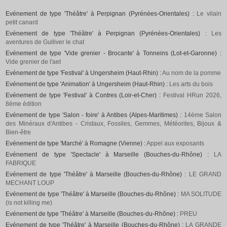
Evénement de type 'Théâtre' à Perpignan (Pyrénées-Orientales) :
Le vilain
petit canard
Evénement de type 'Théâtre' à Perpignan (Pyrénées-Orientales) :
Les
aventures de Gulliver le chat
Evénement de type 'Vide grenier - Brocante' à Tonneins (Lot-et-Garonne) :
Vide grenier de l'aet
Evénement de type 'Festival' à Ungersheim (Haut-Rhin) :
Au nom de la pomme
Evénement de type 'Animation' à Ungersheim (Haut-Rhin) :
Les arts du bois
Evénement de type 'Festival' à Contres (Loir-et-Cher) :
Festival HRun 2026,
8ème édition
Evénement de type 'Salon - foire' à Antibes (Alpes-Maritimes) :
14ème Salon
des Minéraux d'Antibes - Cristaux, Fossiles, Gemmes, Météorites, Bijoux &
Bien-être
Evénement de type 'Marché' à Romagne (Vienne) :
Appel aux exposants
Evénement de type 'Spectacle' à Marseille (Bouches-du-Rhône) :
LA
FABRIQUE
Evénement de type 'Théâtre' à Marseille (Bouches-du-Rhône) :
LE GRAND
MECHANT LOUP
Evénement de type 'Théâtre' à Marseille (Bouches-du-Rhône) :
MA SOLITUDE
(is not killing me)
Evénement de type 'Théâtre' à Marseille (Bouches-du-Rhône) :
PREU
Evénement de type 'Théâtre' à Marseille (Bouches-du-Rhône) :
LA GRANDE