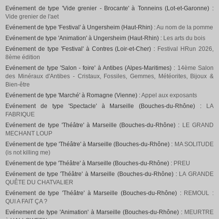
Evénement de type 'Vide grenier - Brocante' à Tonneins (Lot-et-Garonne) :
Vide grenier de l'aet
Evénement de type 'Festival' à Ungersheim (Haut-Rhin) :
Au nom de la pomme
Evénement de type 'Animation' à Ungersheim (Haut-Rhin) :
Les arts du bois
Evénement de type 'Festival' à Contres (Loir-et-Cher) :
Festival HRun 2026,
8ème édition
Evénement de type 'Salon - foire' à Antibes (Alpes-Maritimes) :
14ème Salon
des Minéraux d'Antibes - Cristaux, Fossiles, Gemmes, Météorites, Bijoux &
Bien-être
Evénement de type 'Marché' à Romagne (Vienne) :
Appel aux exposants
Evénement de type 'Spectacle' à Marseille (Bouches-du-Rhône) :
LA
FABRIQUE
Evénement de type 'Théâtre' à Marseille (Bouches-du-Rhône) :
LE GRAND
MECHANT LOUP
Evénement de type 'Théâtre' à Marseille (Bouches-du-Rhône) :
MA SOLITUDE
(is not killing me)
Evénement de type 'Théâtre' à Marseille (Bouches-du-Rhône) :
PREU
Evénement de type 'Théâtre' à Marseille (Bouches-du-Rhône) :
LA GRANDE
QUÊTE DU CHATVALIER
Evénement de type 'Théâtre' à Marseille (Bouches-du-Rhône) :
REMOUL :
QUI A FAIT ÇA ?
Evénement de type 'Animation' à Marseille (Bouches-du-Rhône) :
MEURTRE