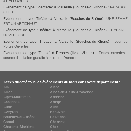
à HALLOWEEN
Evénement de type 'Spectacle' à Marseille (Bouches-du-Rhône) :
PARATAXE
CLUB
Evénement de type 'Théâtre' à Marseille (Bouches-du-Rhône) :
UNE FEMME
EST UN ARTICHAUT
Evénement de type 'Théâtre' à Marseille (Bouches-du-Rhône) :
CABARET
OUVERTURE
Evénement de type 'Théâtre' à Marseille (Bouches-du-Rhône) :
Journée
Portes Ouvertes
Evénement de type 'Danse' à Rennes (Ille-et-Vilaine) :
Portes ouvertes :
séance d’initiation gratuite à la « Line Dance »
Accès direct à tous les événements du mois dans votre département :
Ain
Aisne
Allier
Alpes-de-Haute-Provence
Alpes-Maritimes
Ardèche
Ardennes
Ariège
Aube
Aude
Aveyron
Bas-Rhin
Bouches-du-Rhône
Calvados
Cantal
Charente
Charente-Maritime
Cher