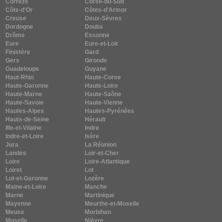
Corrèze
Corse-du-Sud
Côte-d'Or
Côtes-d'Armor
Creuse
Deux-Sèvres
Dordogne
Doubs
Drôme
Essonne
Eure
Eure-et-Loir
Finistère
Gard
Gers
Gironde
Guadeloupe
Guyane
Haut-Rhin
Haute-Corse
Haute-Garonne
Haute-Loire
Haute-Marne
Haute-Saône
Haute-Savoie
Haute-Vienne
Hautes-Alpes
Hautes-Pyrénées
Hauts-de-Seine
Hérault
Ille-et-Vilaine
Indre
Indre-et-Loire
Isère
Jura
La Réunion
Landes
Loir-et-Cher
Loire
Loire-Atlantique
Loiret
Lot
Lot-et-Garonne
Lozère
Maine-et-Loire
Manche
Marne
Martinique
Mayenne
Meurthe-et-Moselle
Meuse
Morbihan
Moselle
Nièvre