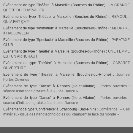
Evénement de type 'Théâtre' à Marseille (Bouches-du-Rhône) :
LA GRANDE
QUÊTE DU CHATVALIER
Evénement de type 'Théâtre' à Marseille (Bouches-du-Rhône) :
REMOUL :
QUI A FAIT ÇA ?
Evénement de type 'Animation' à Marseille (Bouches-du-Rhône) :
MEURTRE
à HALLOWEEN
Evénement de type 'Spectacle' à Marseille (Bouches-du-Rhône) :
PARATAXE
CLUB
Evénement de type 'Théâtre' à Marseille (Bouches-du-Rhône) :
UNE FEMME
EST UN ARTICHAUT
Evénement de type 'Théâtre' à Marseille (Bouches-du-Rhône) :
CABARET
OUVERTURE
Evénement de type 'Théâtre' à Marseille (Bouches-du-Rhône) :
Journée
Portes Ouvertes
Evénement de type 'Danse' à Rennes (Ille-et-Vilaine) :
Portes ouvertes :
séance d’initiation gratuite à la « Line Dance »
Evénement de type 'Danse' à Rennes (Ille-et-Vilaine) :
Portes ouvertes :
séance d’initiation gratuite à la « Line Dance »
Evénement de type 'Conférence' à Strasbourg (Bas-Rhin) :
Conférence : « Ces
matériaux issus des nanotechnologies qui changent la face du monde »