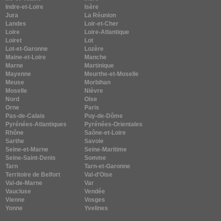
Indre-et-Loire
Isère
Jura
La Réunion
Landes
Loir-et-Cher
Loire
Loire-Atlantique
Loiret
Lot
Lot-et-Garonne
Lozère
Maine-et-Loire
Manche
Marne
Martinique
Mayenne
Meurthe-et-Moselle
Meuse
Morbihan
Moselle
Nièvre
Nord
Oise
Orne
Paris
Pas-de-Calais
Puy-de-Dôme
Pyrénées-Atlantiques
Pyrénées-Orientales
Rhône
Saône-et-Loire
Sarthe
Savoie
Seine-et-Marne
Seine-Maritime
Seine-Saint-Denis
Somme
Tarn
Tarn-et-Garonne
Territoire de Belfort
Val-d'Oise
Val-de-Marne
Var
Vaucluse
Vendée
Vienne
Vosges
Yonne
Yvelines