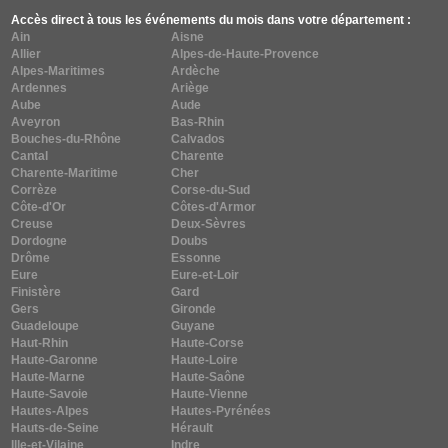
Accès direct à tous les événements du mois dans votre département :
Ain
Aisne
Allier
Alpes-de-Haute-Provence
Alpes-Maritimes
Ardèche
Ardennes
Ariège
Aube
Aude
Aveyron
Bas-Rhin
Bouches-du-Rhône
Calvados
Cantal
Charente
Charente-Maritime
Cher
Corrèze
Corse-du-Sud
Côte-d'Or
Côtes-d'Armor
Creuse
Deux-Sèvres
Dordogne
Doubs
Drôme
Essonne
Eure
Eure-et-Loir
Finistère
Gard
Gers
Gironde
Guadeloupe
Guyane
Haut-Rhin
Haute-Corse
Haute-Garonne
Haute-Loire
Haute-Marne
Haute-Saône
Haute-Savoie
Haute-Vienne
Hautes-Alpes
Hautes-Pyrénées
Hauts-de-Seine
Hérault
Ille-et-Vilaine
Indre