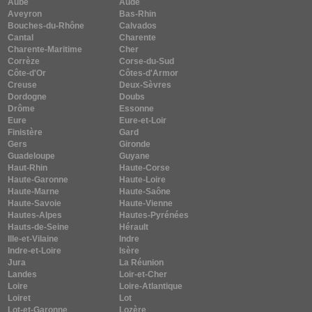
Aube
Aude
Aveyron
Bas-Rhin
Bouches-du-Rhône
Calvados
Cantal
Charente
Charente-Maritime
Cher
Corrèze
Corse-du-Sud
Côte-d'Or
Côtes-d'Armor
Creuse
Deux-Sèvres
Dordogne
Doubs
Drôme
Essonne
Eure
Eure-et-Loir
Finistère
Gard
Gers
Gironde
Guadeloupe
Guyane
Haut-Rhin
Haute-Corse
Haute-Garonne
Haute-Loire
Haute-Marne
Haute-Saône
Haute-Savoie
Haute-Vienne
Hautes-Alpes
Hautes-Pyrénées
Hauts-de-Seine
Hérault
Ille-et-Vilaine
Indre
Indre-et-Loire
Isère
Jura
La Réunion
Landes
Loir-et-Cher
Loire
Loire-Atlantique
Loiret
Lot
Lot-et-Garonne
Lozère