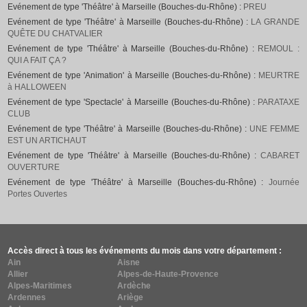
Evénement de type 'Théâtre' à Marseille (Bouches-du-Rhône) :
PREU
Evénement de type 'Théâtre' à Marseille (Bouches-du-Rhône) :
LA GRANDE
QUÊTE DU CHATVALIER
Evénement de type 'Théâtre' à Marseille (Bouches-du-Rhône) :
REMOUL :
QUI A FAIT ÇA ?
Evénement de type 'Animation' à Marseille (Bouches-du-Rhône) :
MEURTRE
à HALLOWEEN
Evénement de type 'Spectacle' à Marseille (Bouches-du-Rhône) :
PARATAXE
CLUB
Evénement de type 'Théâtre' à Marseille (Bouches-du-Rhône) :
UNE FEMME
EST UN ARTICHAUT
Evénement de type 'Théâtre' à Marseille (Bouches-du-Rhône) :
CABARET
OUVERTURE
Evénement de type 'Théâtre' à Marseille (Bouches-du-Rhône) :
Journée
Portes Ouvertes
Accès direct à tous les événements du mois dans votre département :
Ain
Aisne
Allier
Alpes-de-Haute-Provence
Alpes-Maritimes
Ardèche
Ardennes
Ariège