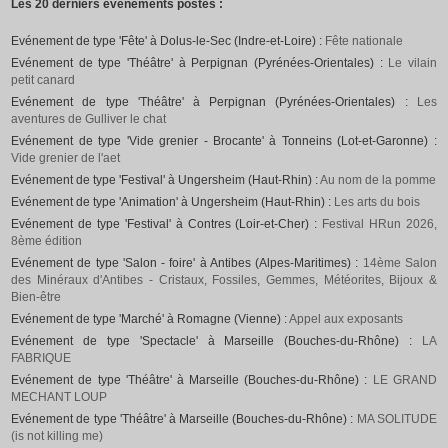
Les 20 derniers événements postés :
Evénement de type 'Fête' à Dolus-le-Sec (Indre-et-Loire) :
Fête nationale
Evénement de type 'Théâtre' à Perpignan (Pyrénées-Orientales) :
Le vilain
petit canard
Evénement de type 'Théâtre' à Perpignan (Pyrénées-Orientales) :
Les
aventures de Gulliver le chat
Evénement de type 'Vide grenier - Brocante' à Tonneins (Lot-et-Garonne) :
Vide grenier de l'aet
Evénement de type 'Festival' à Ungersheim (Haut-Rhin) :
Au nom de la pomme
Evénement de type 'Animation' à Ungersheim (Haut-Rhin) :
Les arts du bois
Evénement de type 'Festival' à Contres (Loir-et-Cher) :
Festival HRun 2026,
8ème édition
Evénement de type 'Salon - foire' à Antibes (Alpes-Maritimes) :
14ème Salon
des Minéraux d'Antibes - Cristaux, Fossiles, Gemmes, Météorites, Bijoux &
Bien-être
Evénement de type 'Marché' à Romagne (Vienne) :
Appel aux exposants
Evénement de type 'Spectacle' à Marseille (Bouches-du-Rhône) :
LA
FABRIQUE
Evénement de type 'Théâtre' à Marseille (Bouches-du-Rhône) :
LE GRAND
MECHANT LOUP
Evénement de type 'Théâtre' à Marseille (Bouches-du-Rhône) :
MA SOLITUDE
(is not killing me)