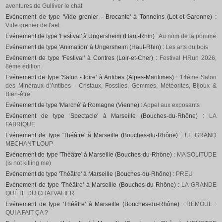
aventures de Gulliver le chat
Evénement de type 'Vide grenier - Brocante' à Tonneins (Lot-et-Garonne) :
Vide grenier de l'aet
Evénement de type 'Festival' à Ungersheim (Haut-Rhin) :
Au nom de la pomme
Evénement de type 'Animation' à Ungersheim (Haut-Rhin) :
Les arts du bois
Evénement de type 'Festival' à Contres (Loir-et-Cher) :
Festival HRun 2026,
8ème édition
Evénement de type 'Salon - foire' à Antibes (Alpes-Maritimes) :
14ème Salon
des Minéraux d'Antibes - Cristaux, Fossiles, Gemmes, Météorites, Bijoux &
Bien-être
Evénement de type 'Marché' à Romagne (Vienne) :
Appel aux exposants
Evénement de type 'Spectacle' à Marseille (Bouches-du-Rhône) :
LA
FABRIQUE
Evénement de type 'Théâtre' à Marseille (Bouches-du-Rhône) :
LE GRAND
MECHANT LOUP
Evénement de type 'Théâtre' à Marseille (Bouches-du-Rhône) :
MA SOLITUDE
(is not killing me)
Evénement de type 'Théâtre' à Marseille (Bouches-du-Rhône) :
PREU
Evénement de type 'Théâtre' à Marseille (Bouches-du-Rhône) :
LA GRANDE
QUÊTE DU CHATVALIER
Evénement de type 'Théâtre' à Marseille (Bouches-du-Rhône) :
REMOUL :
QUI A FAIT ÇA ?