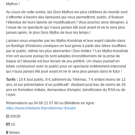
Mythos !
Au cours de cette soirée, les Gros Mythos les plus célèbres du monde vont
s’affronter à travers des épreuves qui vous permettront, public, d’évaluer
l’étendue de leurs talents de mystificateurs ! Vous pourrez ainsi désigner, à
l’issue de ce spectacle qui n'aura jamais été joué avant et ne le sera plus
jamais après, le plus Gros Mytho de tous les temps !
Laissez-vous emporter par les Mytho-Kondriak et leur esprit cabotin dans
un florilège d'histoires comiques en tout genre à partir des idées soufflées
par le public, même les plus aberrantes ! Des limites ? Les Mytho-Kondriak
n'en ont aucune puisqu’ils sont adeptes inconditionnels de la prise de
risque et l’absurde est leur terrain de jeu préféré. Un chaos jouissif en
totale communion avec le public pour un spectacle entièrement improvisé
qui n'aura jamais été joué avant et ne le sera plus jamais dans le futur !
Tarifs :
10 € tout public, 8 € adhérent du Télémac, 7 € enfant moins de 12
ans, et sur présentation d’un justificatif : étudiant post-bac de moins de 26
ans en formation initiale, demandeur d'emploi, bénéficiaire du RSA ou de
l’AAH.
Réservations au 04 66 21 07 60 ou Billetterie en ligne :
https://www.billetweb.fr/pro/telemac-theatre
20h30
10
Nimes