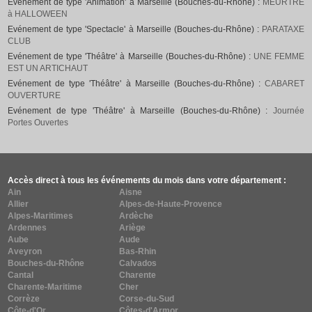
Evénement de type 'Animation' à Marseille (Bouches-du-Rhône) :
MEURTRE
à HALLOWEEN
Evénement de type 'Spectacle' à Marseille (Bouches-du-Rhône) :
PARATAXE
CLUB
Evénement de type 'Théâtre' à Marseille (Bouches-du-Rhône) :
UNE FEMME
EST UN ARTICHAUT
Evénement de type 'Théâtre' à Marseille (Bouches-du-Rhône) :
CABARET
OUVERTURE
Evénement de type 'Théâtre' à Marseille (Bouches-du-Rhône) :
Journée
Portes Ouvertes
Accès direct à tous les événements du mois dans votre département :
Ain
Aisne
Allier
Alpes-de-Haute-Provence
Alpes-Maritimes
Ardèche
Ardennes
Ariège
Aube
Aude
Aveyron
Bas-Rhin
Bouches-du-Rhône
Calvados
Cantal
Charente
Charente-Maritime
Cher
Corrèze
Corse-du-Sud
Côte-d'Or
Côtes-d'Armor