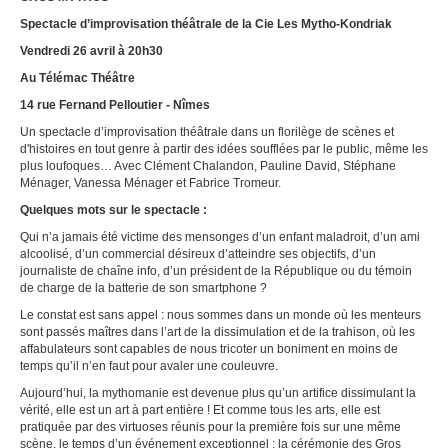
Spectacle d’improvisation théâtrale de la Cie Les Mytho-Kondriak
Vendredi 26 avril à 20h30
Au Télémac Théâtre
14 rue Fernand Pelloutier - Nîmes
Un spectacle d’improvisation théâtrale dans un florilège de scènes et
d'histoires en tout genre à partir des idées soufflées par le public, même les
plus loufoques… Avec Clément Chalandon, Pauline David, Stéphane
Ménager, Vanessa Ménager et Fabrice Tromeur.
Quelques mots sur le spectacle :
Qui n’a jamais été victime des mensonges d’un enfant maladroit, d’un ami
alcoolisé, d’un commercial désireux d’atteindre ses objectifs, d’un
journaliste de chaîne info, d’un président de la République ou du témoin
de charge de la batterie de son smartphone ?
Le constat est sans appel : nous sommes dans un monde où les menteurs
sont passés maîtres dans l’art de la dissimulation et de la trahison, où les
affabulateurs sont capables de nous tricoter un boniment en moins de
temps qu’il n’en faut pour avaler une couleuvre.
Aujourd’hui, la mythomanie est devenue plus qu’un artifice dissimulant la
vérité, elle est un art à part entière ! Et comme tous les arts, elle est
pratiquée par des virtuoses réunis pour la première fois sur une même
scène, le temps d’un événement exceptionnel : la cérémonie des Gros