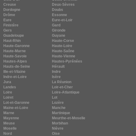
Creuse
Deux-Sèvres
Dordogne
Doubs
Drôme
Essonne
Eure
Eure-et-Loir
Finistère
Gard
Gers
Gironde
Guadeloupe
Guyane
Haut-Rhin
Haute-Corse
Haute-Garonne
Haute-Loire
Haute-Marne
Haute-Saône
Haute-Savoie
Haute-Vienne
Hautes-Alpes
Hautes-Pyrénées
Hauts-de-Seine
Hérault
Ille-et-Vilaine
Indre
Indre-et-Loire
Isère
Jura
La Réunion
Landes
Loir-et-Cher
Loire
Loire-Atlantique
Loiret
Lot
Lot-et-Garonne
Lozère
Maine-et-Loire
Manche
Marne
Martinique
Mayenne
Meurthe-et-Moselle
Meuse
Morbihan
Moselle
Nièvre
Nord
Oise