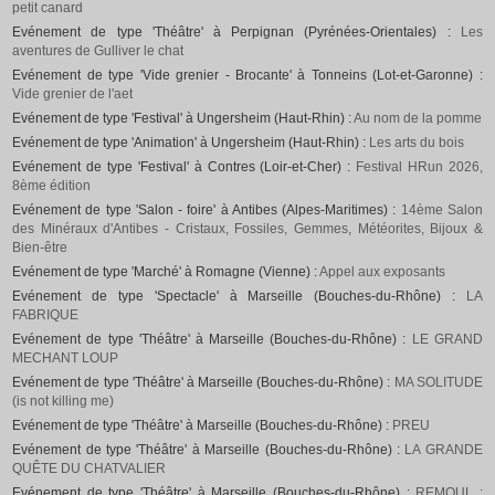
petit canard
Evénement de type 'Théâtre' à Perpignan (Pyrénées-Orientales) :
Les
aventures de Gulliver le chat
Evénement de type 'Vide grenier - Brocante' à Tonneins (Lot-et-Garonne) :
Vide grenier de l'aet
Evénement de type 'Festival' à Ungersheim (Haut-Rhin) :
Au nom de la pomme
Evénement de type 'Animation' à Ungersheim (Haut-Rhin) :
Les arts du bois
Evénement de type 'Festival' à Contres (Loir-et-Cher) :
Festival HRun 2026,
8ème édition
Evénement de type 'Salon - foire' à Antibes (Alpes-Maritimes) :
14ème Salon
des Minéraux d'Antibes - Cristaux, Fossiles, Gemmes, Météorites, Bijoux &
Bien-être
Evénement de type 'Marché' à Romagne (Vienne) :
Appel aux exposants
Evénement de type 'Spectacle' à Marseille (Bouches-du-Rhône) :
LA
FABRIQUE
Evénement de type 'Théâtre' à Marseille (Bouches-du-Rhône) :
LE GRAND
MECHANT LOUP
Evénement de type 'Théâtre' à Marseille (Bouches-du-Rhône) :
MA SOLITUDE
(is not killing me)
Evénement de type 'Théâtre' à Marseille (Bouches-du-Rhône) :
PREU
Evénement de type 'Théâtre' à Marseille (Bouches-du-Rhône) :
LA GRANDE
QUÊTE DU CHATVALIER
Evénement de type 'Théâtre' à Marseille (Bouches-du-Rhône) :
REMOUL :