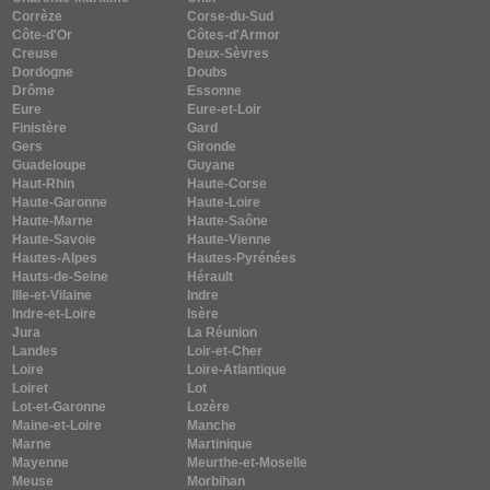
Corrèze
Corse-du-Sud
Côte-d'Or
Côtes-d'Armor
Creuse
Deux-Sèvres
Dordogne
Doubs
Drôme
Essonne
Eure
Eure-et-Loir
Finistère
Gard
Gers
Gironde
Guadeloupe
Guyane
Haut-Rhin
Haute-Corse
Haute-Garonne
Haute-Loire
Haute-Marne
Haute-Saône
Haute-Savoie
Haute-Vienne
Hautes-Alpes
Hautes-Pyrénées
Hauts-de-Seine
Hérault
Ille-et-Vilaine
Indre
Indre-et-Loire
Isère
Jura
La Réunion
Landes
Loir-et-Cher
Loire
Loire-Atlantique
Loiret
Lot
Lot-et-Garonne
Lozère
Maine-et-Loire
Manche
Marne
Martinique
Mayenne
Meurthe-et-Moselle
Meuse
Morbihan