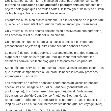
Dès le samedi après-midi, la chasse au trésor peut commencer car le
marché de l'occasion et des antiquités photographiques
présente des
objets photographiques de toutes sortes. Ils témoignent de la riche histoire
de la photographie, ancienne et plus récente.
Il s’adresse aussi bien aux collectionneurs à la recherche de la pièce rare
qu’à ceux qui souhaitent acquérir du matériel ancien pour s’en servir.
On y trouve aussi des photos anciennes ou des livres de photographies,
des accessoires et du matériel lié au cinéma.
Ce marché offre une seconde vie à tous ces objets. Les vendeurs
proposent des objets de qualité et donnent des conseils avisés.
Le marché du neuf et des services rassemblera les grandes marques
d’appareils photo sous l’égide de Phox qui viendront présenter les
dernières nouveautés technologiques et feront tester les produits.
Sur le pôle des services on retrouvera des services et des prestations tels
que la vente d’imprimantes ou de produits nécessaires aux procédés
argentiques ou anciens.
Les rencontres de Bièvres sont des conférences qui accueilleront des
spécialistes de l’image tels qu’Alice Santinelli (consultante en
photographie), Eric Delamarre (photographe), Gérald Vidamment
(rédacteur en chef de Compétence Photo) ou Stephan Norsic
(photographe, créateur de Zoom’up). Ils échangeront avec le public tout au
long du week-end autour de thèmes variés (technique, art, voyage, livre).
Sam. 1er juin : 13h-19h - Dim. 2 juin : 8h-18h