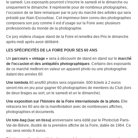
le samedi. Les exposants pourront s’inscrire le samedi et le dimanche ou
uniquement le dimanche. Il représente pour de nombreux photographes,
l’occasion de se faire remarquer par le jury du marché des artistes qui sera
présidé par Alain Escourbiac. Cet imprimeur bien connu des photographes
composera son jury comme il est d’usage sur la Foire avec plusieurs
professionnels du monde de la photographie.
Ce jury visitera chaque stand de la Foire et remettra des Prix le dimanche
après-midi après avoir délibéré.
LES SPÉCIFICITÉS DE LA FOIRE POUR SES 60 ANS
Un
parcours « vintage »
sera à découvrir de stand en stand sur le
marché
de l’occasion et des antiquités photographiques
. Certains des exposants
de ce marché mettront en valeur un appareil photo ou une photographie
datant des années 60.
Une tombola
60 ans/60 photos sera organisée. 600 tickets à 2 euros
seront mis en jeu pour gagner 60 photographies de membres du Club (lors
de deux tirages au sort, un le samedi et un le dimanche).
Une exposition sur l’histoire de la Foire internationale de la photo.
Elle
retracera les 60 ans de la manifestation avec de nombreuses affiches,
photographies et documents.
Un tote-bag (sac en tissu)
anniversaire sera édité par le Photoclub Paris-
Val-de-Bièvre, illustré de la première affiche de la Foire, datée de 1964. Ce
sac sera vendu 8 euros.