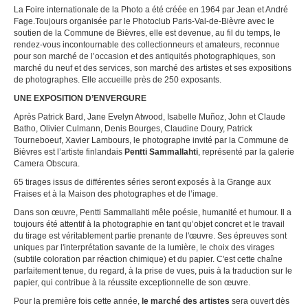
La Foire internationale de la Photo a été créée en 1964 par Jean et André
Fage.Toujours organisée par le Photoclub Paris-Val-de-Bièvre avec le
soutien de la Commune de Bièvres, elle est devenue, au fil du temps, le
rendez-vous incontournable des collectionneurs et amateurs, reconnue
pour son marché de l’occasion et des antiquités photographiques, son
marché du neuf et des services, son marché des artistes et ses expositions
de photographes. Elle accueille près de 250 exposants.
UNE EXPOSITION D’ENVERGURE
Après Patrick Bard, Jane Evelyn Atwood, Isabelle Muñoz, John et Claude
Batho, Olivier Culmann, Denis Bourges, Claudine Doury, Patrick
Tourneboeuf, Xavier Lambours, le photographe invité par la Commune de
Bièvres est l’artiste finlandais
Pentti Sammallahti
, représenté par la galerie
Camera Obscura.
65 tirages issus de différentes séries seront exposés à la Grange aux
Fraises et à la Maison des photographes et de l’image.
Dans son œuvre, Pentti Sammallahti mêle poésie, humanité et humour. Il a
toujours été attentif à la photographie en tant qu’objet concret et le travail
du tirage est véritablement partie prenante de l'œuvre. Ses épreuves sont
uniques par l'interprétation savante de la lumière, le choix des virages
(subtile coloration par réaction chimique) et du papier. C'est cette chaîne
parfaitement tenue, du regard, à la prise de vues, puis à la traduction sur le
papier, qui contribue à la réussite exceptionnelle de son œuvre.
Pour la première fois cette année,
le marché des artistes
sera ouvert dès