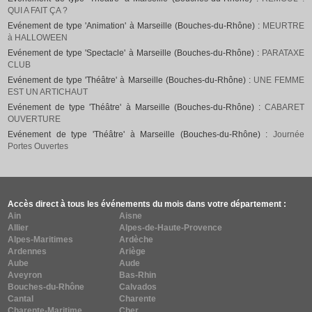
QUI A FAIT ÇA ?
Evénement de type 'Animation' à Marseille (Bouches-du-Rhône) :
MEURTRE
à HALLOWEEN
Evénement de type 'Spectacle' à Marseille (Bouches-du-Rhône) :
PARATAXE
CLUB
Evénement de type 'Théâtre' à Marseille (Bouches-du-Rhône) :
UNE FEMME
EST UN ARTICHAUT
Evénement de type 'Théâtre' à Marseille (Bouches-du-Rhône) :
CABARET
OUVERTURE
Evénement de type 'Théâtre' à Marseille (Bouches-du-Rhône) :
Journée
Portes Ouvertes
Accès direct à tous les événements du mois dans votre département :
Ain
Aisne
Allier
Alpes-de-Haute-Provence
Alpes-Maritimes
Ardèche
Ardennes
Ariège
Aube
Aude
Aveyron
Bas-Rhin
Bouches-du-Rhône
Calvados
Cantal
Charente
Charente-Maritime
Cher