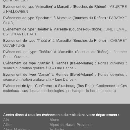
QUI A FAIT ÇA ?
Evénement de type 'Animation' à Marseille (Bouches-du-Rhône) :
MEURTRE
à HALLOWEEN
Evénement de type 'Spectacle' à Marseille (Bouches-du-Rhône) :
PARATAXE
CLUB
Evénement de type 'Théâtre' à Marseille (Bouches-du-Rhône) :
UNE FEMME
EST UN ARTICHAUT
Evénement de type 'Théâtre' à Marseille (Bouches-du-Rhône) :
CABARET
OUVERTURE
Evénement de type 'Théâtre' à Marseille (Bouches-du-Rhône) :
Journée
Portes Ouvertes
Evénement de type 'Danse' à Rennes (Ille-et-Vilaine) :
Portes ouvertes :
séance d’initiation gratuite à la « Line Dance »
Evénement de type 'Danse' à Rennes (Ille-et-Vilaine) :
Portes ouvertes :
séance d’initiation gratuite à la « Line Dance »
Evénement de type 'Conférence' à Strasbourg (Bas-Rhin) :
Conférence : « Ces
matériaux issus des nanotechnologies qui changent la face du monde »
Accès direct à tous les événements du mois dans votre département :
Ain
Aisne
Allier
Alpes-de-Haute-Provence
Alpes-Maritimes
Ardèche