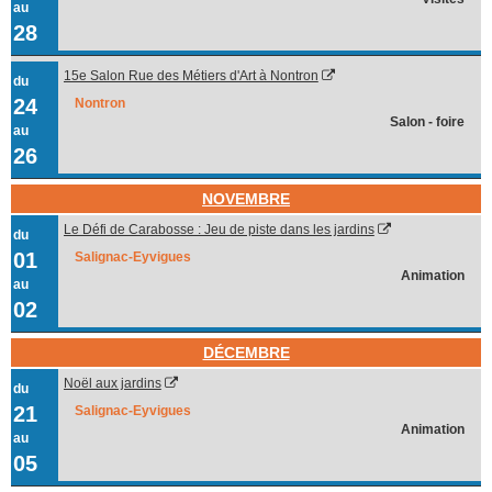
au
28
15e Salon Rue des Métiers d'Art à Nontron
du
24
Nontron
Salon - foire
au
26
NOVEMBRE
Le Défi de Carabosse : Jeu de piste dans les jardins
du
01
Salignac-Eyvigues
Animation
au
02
DÉCEMBRE
Noël aux jardins
du
21
Salignac-Eyvigues
Animation
au
05