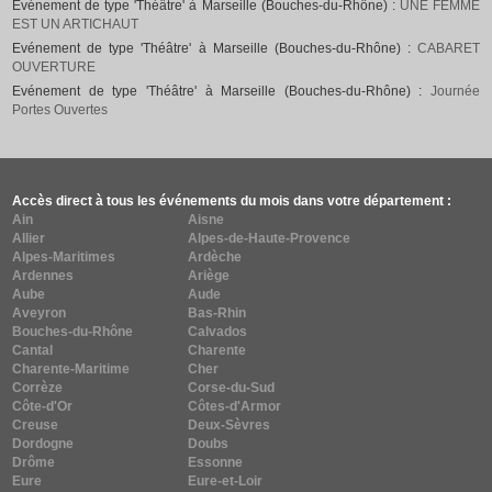
Evénement de type 'Théâtre' à Marseille (Bouches-du-Rhône) :
UNE FEMME
EST UN ARTICHAUT
Evénement de type 'Théâtre' à Marseille (Bouches-du-Rhône) :
CABARET
OUVERTURE
Evénement de type 'Théâtre' à Marseille (Bouches-du-Rhône) :
Journée
Portes Ouvertes
Accès direct à tous les événements du mois dans votre département :
Ain
Aisne
Allier
Alpes-de-Haute-Provence
Alpes-Maritimes
Ardèche
Ardennes
Ariège
Aube
Aude
Aveyron
Bas-Rhin
Bouches-du-Rhône
Calvados
Cantal
Charente
Charente-Maritime
Cher
Corrèze
Corse-du-Sud
Côte-d'Or
Côtes-d'Armor
Creuse
Deux-Sèvres
Dordogne
Doubs
Drôme
Essonne
Eure
Eure-et-Loir