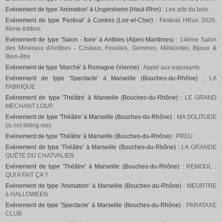
Evénement de type 'Animation' à Ungersheim (Haut-Rhin) :
Les arts du bois
Evénement de type 'Festival' à Contres (Loir-et-Cher) :
Festival HRun 2026,
8ème édition
Evénement de type 'Salon - foire' à Antibes (Alpes-Maritimes) :
14ème Salon
des Minéraux d'Antibes - Cristaux, Fossiles, Gemmes, Météorites, Bijoux &
Bien-être
Evénement de type 'Marché' à Romagne (Vienne) :
Appel aux exposants
Evénement de type 'Spectacle' à Marseille (Bouches-du-Rhône) :
LA
FABRIQUE
Evénement de type 'Théâtre' à Marseille (Bouches-du-Rhône) :
LE GRAND
MECHANT LOUP
Evénement de type 'Théâtre' à Marseille (Bouches-du-Rhône) :
MA SOLITUDE
(is not killing me)
Evénement de type 'Théâtre' à Marseille (Bouches-du-Rhône) :
PREU
Evénement de type 'Théâtre' à Marseille (Bouches-du-Rhône) :
LA GRANDE
QUÊTE DU CHATVALIER
Evénement de type 'Théâtre' à Marseille (Bouches-du-Rhône) :
REMOUL :
QUI A FAIT ÇA ?
Evénement de type 'Animation' à Marseille (Bouches-du-Rhône) :
MEURTRE
à HALLOWEEN
Evénement de type 'Spectacle' à Marseille (Bouches-du-Rhône) :
PARATAXE
CLUB