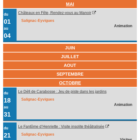
MAI
Châteaux en Fête, Rendez-vous au Manoir
du
01
Salignac-Eyvigues
Animation
au
04
JUIN
JUILLET
AOUT
SEPTEMBRE
OCTOBRE
Le Défi de Carabosse : Jeu de piste dans les jardins
du
18
Salignac-Eyvigues
Animation
au
31
Le Fantôme d’Henriette : Visite insolite théâtralisée
du
21
Salignac-Eyvigues
Visites