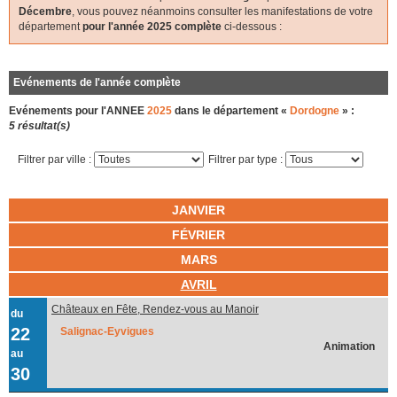
Décembre
, vous pouvez néanmoins consulter les manifestations de votre
département
pour l'année 2025 complète
ci-dessous :
Evénements de l'année complète
Evénements pour l'ANNEE
2025
dans le département «
Dordogne
» :
5 résultat(s)
Filtrer par ville :
Filtrer par type :
JANVIER
FÉVRIER
MARS
AVRIL
Châteaux en Fête, Rendez-vous au Manoir
du
22
Salignac-Eyvigues
Animation
au
30