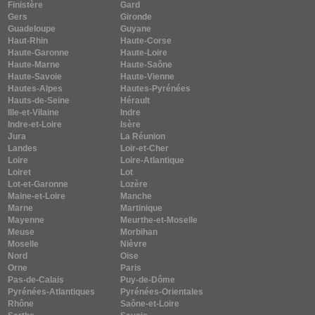
Finistère
Gard
Gers
Gironde
Guadeloupe
Guyane
Haut-Rhin
Haute-Corse
Haute-Garonne
Haute-Loire
Haute-Marne
Haute-Saône
Haute-Savoie
Haute-Vienne
Hautes-Alpes
Hautes-Pyrénées
Hauts-de-Seine
Hérault
Ille-et-Vilaine
Indre
Indre-et-Loire
Isère
Jura
La Réunion
Landes
Loir-et-Cher
Loire
Loire-Atlantique
Loiret
Lot
Lot-et-Garonne
Lozère
Maine-et-Loire
Manche
Marne
Martinique
Mayenne
Meurthe-et-Moselle
Meuse
Morbihan
Moselle
Nièvre
Nord
Oise
Orne
Paris
Pas-de-Calais
Puy-de-Dôme
Pyrénées-Atlantiques
Pyrénées-Orientales
Rhône
Saône-et-Loire