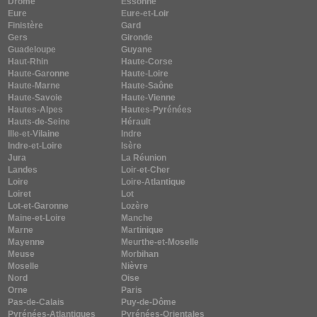
Drôme
Essonne
Eure
Eure-et-Loir
Finistère
Gard
Gers
Gironde
Guadeloupe
Guyane
Haut-Rhin
Haute-Corse
Haute-Garonne
Haute-Loire
Haute-Marne
Haute-Saône
Haute-Savoie
Haute-Vienne
Hautes-Alpes
Hautes-Pyrénées
Hauts-de-Seine
Hérault
Ille-et-Vilaine
Indre
Indre-et-Loire
Isère
Jura
La Réunion
Landes
Loir-et-Cher
Loire
Loire-Atlantique
Loiret
Lot
Lot-et-Garonne
Lozère
Maine-et-Loire
Manche
Marne
Martinique
Mayenne
Meurthe-et-Moselle
Meuse
Morbihan
Moselle
Nièvre
Nord
Oise
Orne
Paris
Pas-de-Calais
Puy-de-Dôme
Pyrénées-Atlantiques
Pyrénées-Orientales