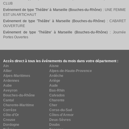
CLUB
Evénement de type 'Théâtre' à Marseille (Bouches-du-Rhône) :
UNE FEMME
EST UN ARTICHAUT
Evénement de type 'Théâtre' à Marseille (Bouches-du-Rhône) :
CABARET
OUVERTURE
Evénement de type 'Théâtre' à Marseille (Bouches-du-Rhône) :
Journée
Portes Ouvertes
Accès direct à tous les événements du mois dans votre département :
Ain
Aisne
Allier
Alpes-de-Haute-Provence
Alpes-Maritimes
Ardèche
Ardennes
Ariège
Aube
Aude
Aveyron
Bas-Rhin
Bouches-du-Rhône
Calvados
Cantal
Charente
Charente-Maritime
Cher
Corrèze
Corse-du-Sud
Côte-d'Or
Côtes-d'Armor
Creuse
Deux-Sèvres
Dordogne
Doubs