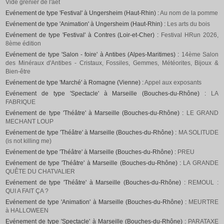
Vide grenier de l'aet
Evénement de type 'Festival' à Ungersheim (Haut-Rhin) :
Au nom de la pomme
Evénement de type 'Animation' à Ungersheim (Haut-Rhin) :
Les arts du bois
Evénement de type 'Festival' à Contres (Loir-et-Cher) :
Festival HRun 2026,
8ème édition
Evénement de type 'Salon - foire' à Antibes (Alpes-Maritimes) :
14ème Salon
des Minéraux d'Antibes - Cristaux, Fossiles, Gemmes, Météorites, Bijoux &
Bien-être
Evénement de type 'Marché' à Romagne (Vienne) :
Appel aux exposants
Evénement de type 'Spectacle' à Marseille (Bouches-du-Rhône) :
LA
FABRIQUE
Evénement de type 'Théâtre' à Marseille (Bouches-du-Rhône) :
LE GRAND
MECHANT LOUP
Evénement de type 'Théâtre' à Marseille (Bouches-du-Rhône) :
MA SOLITUDE
(is not killing me)
Evénement de type 'Théâtre' à Marseille (Bouches-du-Rhône) :
PREU
Evénement de type 'Théâtre' à Marseille (Bouches-du-Rhône) :
LA GRANDE
QUÊTE DU CHATVALIER
Evénement de type 'Théâtre' à Marseille (Bouches-du-Rhône) :
REMOUL :
QUI A FAIT ÇA ?
Evénement de type 'Animation' à Marseille (Bouches-du-Rhône) :
MEURTRE
à HALLOWEEN
Evénement de type 'Spectacle' à Marseille (Bouches-du-Rhône) :
PARATAXE