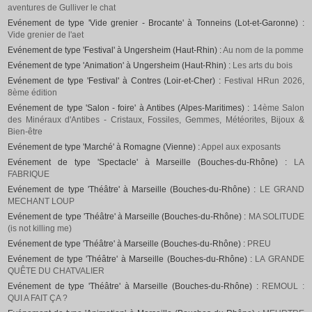
aventures de Gulliver le chat
Evénement de type 'Vide grenier - Brocante' à Tonneins (Lot-et-Garonne) :
Vide grenier de l'aet
Evénement de type 'Festival' à Ungersheim (Haut-Rhin) :
Au nom de la pomme
Evénement de type 'Animation' à Ungersheim (Haut-Rhin) :
Les arts du bois
Evénement de type 'Festival' à Contres (Loir-et-Cher) :
Festival HRun 2026,
8ème édition
Evénement de type 'Salon - foire' à Antibes (Alpes-Maritimes) :
14ème Salon
des Minéraux d'Antibes - Cristaux, Fossiles, Gemmes, Météorites, Bijoux &
Bien-être
Evénement de type 'Marché' à Romagne (Vienne) :
Appel aux exposants
Evénement de type 'Spectacle' à Marseille (Bouches-du-Rhône) :
LA
FABRIQUE
Evénement de type 'Théâtre' à Marseille (Bouches-du-Rhône) :
LE GRAND
MECHANT LOUP
Evénement de type 'Théâtre' à Marseille (Bouches-du-Rhône) :
MA SOLITUDE
(is not killing me)
Evénement de type 'Théâtre' à Marseille (Bouches-du-Rhône) :
PREU
Evénement de type 'Théâtre' à Marseille (Bouches-du-Rhône) :
LA GRANDE
QUÊTE DU CHATVALIER
Evénement de type 'Théâtre' à Marseille (Bouches-du-Rhône) :
REMOUL :
QUI A FAIT ÇA ?