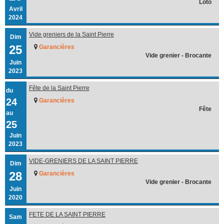
Loto
Avril
2024
Vide greniers de la Saint Pierre
Dim
25
Garancières
Vide grenier - Brocante
Juin
2023
Fête de la Saint Pierre
du
24
Garancières
Fête
au
25
Juin
2023
VIDE-GRENIERS DE LA SAINT PIERRE
Dim
28
Garancières
Vide grenier - Brocante
Juin
2020
FETE DE LA SAINT PIERRE
Sam