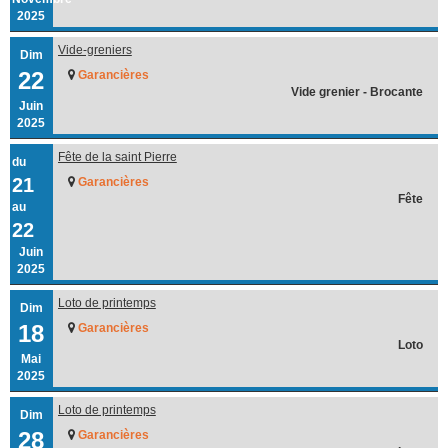
2025
Vide-greniers
Dim
22
Garancières
Vide grenier - Brocante
Juin
2025
Fête de la saint Pierre
du
21
Garancières
Fête
au
22
Juin
2025
Loto de printemps
Dim
18
Garancières
Loto
Mai
2025
Loto de printemps
Dim
28
Garancières