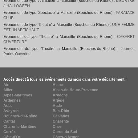
Evénement de type 'Animation' à Marseille (Bouches-du-Rhône) :
MEURTRE
à HALLOWEEN
Evénement de type 'Spectacle' à Marseille (Bouches-du-Rhône) :
PARATAXE
CLUB
Evénement de type 'Théâtre' à Marseille (Bouches-du-Rhône) :
UNE FEMME
EST UN ARTICHAUT
Evénement de type 'Théâtre' à Marseille (Bouches-du-Rhône) :
CABARET
OUVERTURE
Evénement de type 'Théâtre' à Marseille (Bouches-du-Rhône) :
Journée
Portes Ouvertes
Accès direct à tous les événements du mois dans votre département :
Ain
Aisne
Allier
Alpes-de-Haute-Provence
Alpes-Maritimes
Ardèche
Ardennes
Ariège
Aube
Aude
Aveyron
Bas-Rhin
Bouches-du-Rhône
Calvados
Cantal
Charente
Charente-Maritime
Cher
Corrèze
Corse-du-Sud
Côte-d'Or
Côtes-d'Armor