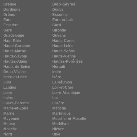
Creuse
Deux-Sèvres
Dordogne
Doubs
Drôme
Essonne
Eure
Eure-et-Loir
Finistère
Gard
Gers
Gironde
Guadeloupe
Guyane
Haut-Rhin
Haute-Corse
Haute-Garonne
Haute-Loire
Haute-Marne
Haute-Saône
Haute-Savoie
Haute-Vienne
Hautes-Alpes
Hautes-Pyrénées
Hauts-de-Seine
Hérault
Ille-et-Vilaine
Indre
Indre-et-Loire
Isère
Jura
La Réunion
Landes
Loir-et-Cher
Loire
Loire-Atlantique
Loiret
Lot
Lot-et-Garonne
Lozère
Maine-et-Loire
Manche
Marne
Martinique
Mayenne
Meurthe-et-Moselle
Meuse
Morbihan
Moselle
Nièvre
Nord
Oise