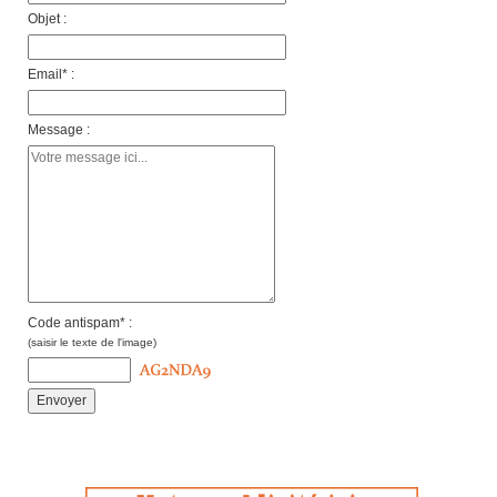
Objet :
Email* :
Message :
Code antispam* :
(saisir le texte de l'image)