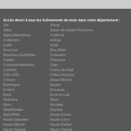
Accès direct à tous les événements du mois dans votre département :
Ain
Aisne
Allier
Alpes-de-Haute-Provence
Alpes-Maritimes
Ardèche
Ardennes
Ariège
Aube
Aude
Aveyron
Bas-Rhin
Bouches-du-Rhône
Calvados
Cantal
Charente
Charente-Maritime
Cher
Corrèze
Corse-du-Sud
Côte-d'Or
Côtes-d'Armor
Creuse
Deux-Sèvres
Dordogne
Doubs
Drôme
Essonne
Eure
Eure-et-Loir
Finistère
Gard
Gers
Gironde
Guadeloupe
Guyane
Haut-Rhin
Haute-Corse
Haute-Garonne
Haute-Loire
Haute-Marne
Haute-Saône
Haute-Savoie
Haute-Vienne