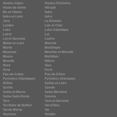
Hautes-Alpes
Hautes-Pyrénées
Hauts-de-Seine
Hérault
Ille-et-Vilaine
Indre
Indre-et-Loire
Isère
Jura
La Réunion
Landes
Loir-et-Cher
Loire
Loire-Atlantique
Loiret
Lot
Lot-et-Garonne
Lozère
Maine-et-Loire
Manche
Marne
Martinique
Mayenne
Meurthe-et-Moselle
Meuse
Morbihan
Moselle
Nièvre
Nord
Oise
Orne
Paris
Pas-de-Calais
Puy-de-Dôme
Pyrénées-Atlantiques
Pyrénées-Orientales
Rhône
Saône-et-Loire
Sarthe
Savoie
Seine-et-Marne
Seine-Maritime
Seine-Saint-Denis
Somme
Tarn
Tarn-et-Garonne
Territoire de Belfort
Val-d'Oise
Val-de-Marne
Var
Vaucluse
Vendée