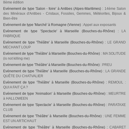
8ème édition
Evénement de type 'Salon - foire' à Antibes (Alpes-Maritimes) :
14ème Salon
des Minéraux d'Antibes - Cristaux, Fossiles, Gemmes, Météorites, Bijoux &
Bien-être
Evénement de type 'Marché' à Romagne (Vienne) :
Appel aux exposants
Evénement de type 'Spectacle' à Marseille (Bouches-du-Rhône) :
LA
FABRIQUE
Evénement de type 'Théâtre' à Marseille (Bouches-du-Rhône) :
LE GRAND
MECHANT LOUP
Evénement de type 'Théâtre' à Marseille (Bouches-du-Rhône) :
MA SOLITUDE
(is not killing me)
Evénement de type 'Théâtre' à Marseille (Bouches-du-Rhône) :
PREU
Evénement de type 'Théâtre' à Marseille (Bouches-du-Rhône) :
LA GRANDE
QUÊTE DU CHATVALIER
Evénement de type 'Théâtre' à Marseille (Bouches-du-Rhône) :
REMOUL :
QUI A FAIT ÇA ?
Evénement de type 'Animation' à Marseille (Bouches-du-Rhône) :
MEURTRE
à HALLOWEEN
Evénement de type 'Spectacle' à Marseille (Bouches-du-Rhône) :
PARATAXE
CLUB
Evénement de type 'Théâtre' à Marseille (Bouches-du-Rhône) :
UNE FEMME
EST UN ARTICHAUT
Evénement de type 'Théâtre' à Marseille (Bouches-du-Rhône) :
CABARET