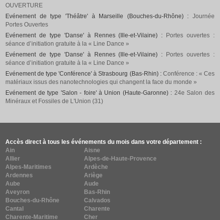
OUVERTURE
Evénement de type 'Théâtre' à Marseille (Bouches-du-Rhône) :
Journée
Portes Ouvertes
Evénement de type 'Danse' à Rennes (Ille-et-Vilaine) :
Portes ouvertes :
séance d’initiation gratuite à la « Line Dance »
Evénement de type 'Danse' à Rennes (Ille-et-Vilaine) :
Portes ouvertes :
séance d’initiation gratuite à la « Line Dance »
Evénement de type 'Conférence' à Strasbourg (Bas-Rhin) :
Conférence : « Ces
matériaux issus des nanotechnologies qui changent la face du monde »
Evénement de type 'Salon - foire' à Union (Haute-Garonne) :
24e Salon des
Minéraux et Fossiles de L'Union (31)
Accès direct à tous les événements du mois dans votre département :
Ain
Aisne
Allier
Alpes-de-Haute-Provence
Alpes-Maritimes
Ardèche
Ardennes
Ariège
Aube
Aude
Aveyron
Bas-Rhin
Bouches-du-Rhône
Calvados
Cantal
Charente
Charente-Maritime
Cher