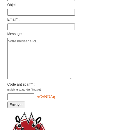
Objet :
Email* :
Message :
Code antispam* :
(saisir le texte de l'image)