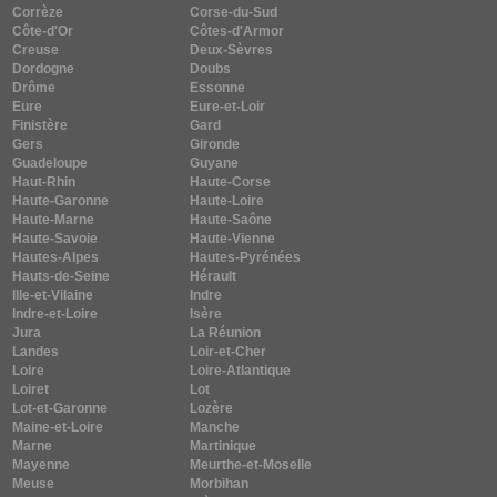
Corrèze
Corse-du-Sud
Côte-d'Or
Côtes-d'Armor
Creuse
Deux-Sèvres
Dordogne
Doubs
Drôme
Essonne
Eure
Eure-et-Loir
Finistère
Gard
Gers
Gironde
Guadeloupe
Guyane
Haut-Rhin
Haute-Corse
Haute-Garonne
Haute-Loire
Haute-Marne
Haute-Saône
Haute-Savoie
Haute-Vienne
Hautes-Alpes
Hautes-Pyrénées
Hauts-de-Seine
Hérault
Ille-et-Vilaine
Indre
Indre-et-Loire
Isère
Jura
La Réunion
Landes
Loir-et-Cher
Loire
Loire-Atlantique
Loiret
Lot
Lot-et-Garonne
Lozère
Maine-et-Loire
Manche
Marne
Martinique
Mayenne
Meurthe-et-Moselle
Meuse
Morbihan