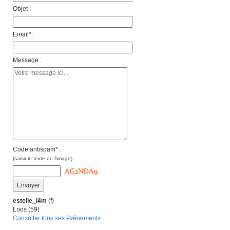
Objet :
Email* :
Message :
Code antispam* :
(saisir le texte de l'image)
estelle_l4m
(f)
Loos (59)
Consulter tous ses événements