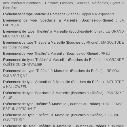
des Minéraux d'Antibes - Cristaux, Fossiles, Gemmes, Météorites, Bijoux &
Bien-être
Evénement de type 'Marché' à Romagne (Vienne) :
Appel aux exposants
Evénement de type 'Spectacle' à Marseille (Bouches-du-Rhône) :
LA
FABRIQUE
Evénement de type 'Théâtre' à Marseille (Bouches-du-Rhône) :
LE GRAND
MECHANT LOUP
Evénement de type 'Théâtre' à Marseille (Bouches-du-Rhône) :
MA SOLITUDE
(is not killing me)
Evénement de type 'Théâtre' à Marseille (Bouches-du-Rhône) :
PREU
Evénement de type 'Théâtre' à Marseille (Bouches-du-Rhône) :
LA GRANDE
QUÊTE DU CHATVALIER
Evénement de type 'Théâtre' à Marseille (Bouches-du-Rhône) :
REMOUL :
QUI A FAIT ÇA ?
Evénement de type 'Animation' à Marseille (Bouches-du-Rhône) :
MEURTRE
à HALLOWEEN
Evénement de type 'Spectacle' à Marseille (Bouches-du-Rhône) :
PARATAXE
CLUB
Evénement de type 'Théâtre' à Marseille (Bouches-du-Rhône) :
UNE FEMME
EST UN ARTICHAUT
Evénement de type 'Théâtre' à Marseille (Bouches-du-Rhône) :
CABARET
OUVERTURE
Evénement de type 'Théâtre' à Marseille (Bouches-du-Rhône) :
Journée