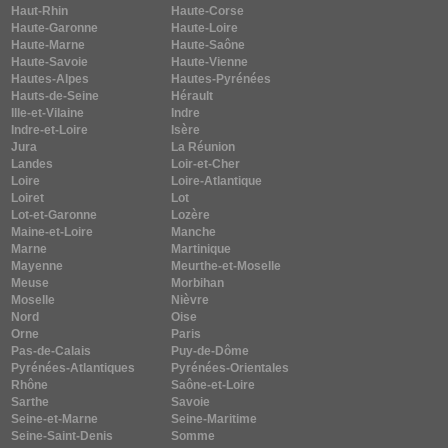
Haut-Rhin
Haute-Corse
Haute-Garonne
Haute-Loire
Haute-Marne
Haute-Saône
Haute-Savoie
Haute-Vienne
Hautes-Alpes
Hautes-Pyrénées
Hauts-de-Seine
Hérault
Ille-et-Vilaine
Indre
Indre-et-Loire
Isère
Jura
La Réunion
Landes
Loir-et-Cher
Loire
Loire-Atlantique
Loiret
Lot
Lot-et-Garonne
Lozère
Maine-et-Loire
Manche
Marne
Martinique
Mayenne
Meurthe-et-Moselle
Meuse
Morbihan
Moselle
Nièvre
Nord
Oise
Orne
Paris
Pas-de-Calais
Puy-de-Dôme
Pyrénées-Atlantiques
Pyrénées-Orientales
Rhône
Saône-et-Loire
Sarthe
Savoie
Seine-et-Marne
Seine-Maritime
Seine-Saint-Denis
Somme