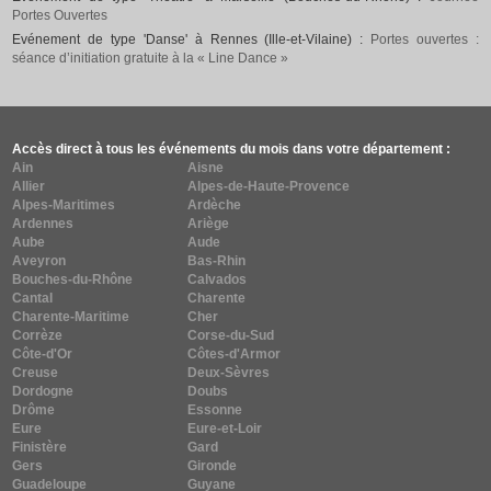
Portes Ouvertes
Evénement de type 'Danse' à Rennes (Ille-et-Vilaine) :
Portes ouvertes :
séance d’initiation gratuite à la « Line Dance »
Accès direct à tous les événements du mois dans votre département :
Ain
Aisne
Allier
Alpes-de-Haute-Provence
Alpes-Maritimes
Ardèche
Ardennes
Ariège
Aube
Aude
Aveyron
Bas-Rhin
Bouches-du-Rhône
Calvados
Cantal
Charente
Charente-Maritime
Cher
Corrèze
Corse-du-Sud
Côte-d'Or
Côtes-d'Armor
Creuse
Deux-Sèvres
Dordogne
Doubs
Drôme
Essonne
Eure
Eure-et-Loir
Finistère
Gard
Gers
Gironde
Guadeloupe
Guyane