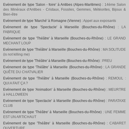
Evénement de type 'Salon - foire' à Antibes (Alpes-Maritimes) :
14ème Salon
des Minéraux d'Antibes - Cristaux, Fossiles, Gemmes, Météorites, Bijoux &
Bien-être
Evénement de type 'Marché' à Romagne (Vienne) :
Appel aux exposants
Evénement de type 'Spectacle' à Marseille (Bouches-du-Rhône) :
LA
FABRIQUE
Evénement de type 'Théâtre' à Marseille (Bouches-du-Rhône) :
LE GRAND
MECHANT LOUP
Evénement de type 'Théâtre' à Marseille (Bouches-du-Rhône) :
MA SOLITUDE
(is not killing me)
Evénement de type 'Théâtre' à Marseille (Bouches-du-Rhône) :
PREU
Evénement de type 'Théâtre' à Marseille (Bouches-du-Rhône) :
LA GRANDE
QUÊTE DU CHATVALIER
Evénement de type 'Théâtre' à Marseille (Bouches-du-Rhône) :
REMOUL :
QUI A FAIT ÇA ?
Evénement de type 'Animation' à Marseille (Bouches-du-Rhône) :
MEURTRE
à HALLOWEEN
Evénement de type 'Spectacle' à Marseille (Bouches-du-Rhône) :
PARATAXE
CLUB
Evénement de type 'Théâtre' à Marseille (Bouches-du-Rhône) :
UNE FEMME
EST UN ARTICHAUT
Evénement de type 'Théâtre' à Marseille (Bouches-du-Rhône) :
CABARET
OUVERTURE