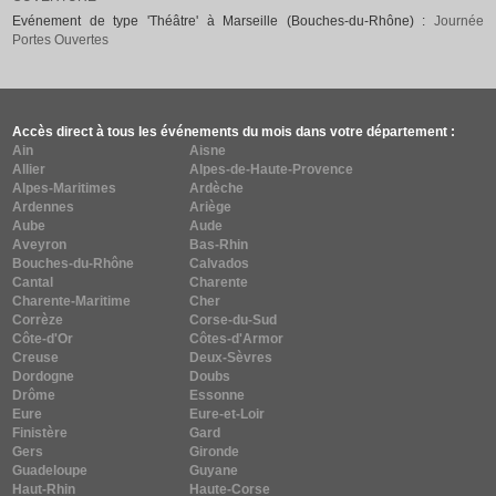
Evénement de type 'Théâtre' à Marseille (Bouches-du-Rhône) :
Journée
Portes Ouvertes
Accès direct à tous les événements du mois dans votre département :
Ain
Aisne
Allier
Alpes-de-Haute-Provence
Alpes-Maritimes
Ardèche
Ardennes
Ariège
Aube
Aude
Aveyron
Bas-Rhin
Bouches-du-Rhône
Calvados
Cantal
Charente
Charente-Maritime
Cher
Corrèze
Corse-du-Sud
Côte-d'Or
Côtes-d'Armor
Creuse
Deux-Sèvres
Dordogne
Doubs
Drôme
Essonne
Eure
Eure-et-Loir
Finistère
Gard
Gers
Gironde
Guadeloupe
Guyane
Haut-Rhin
Haute-Corse