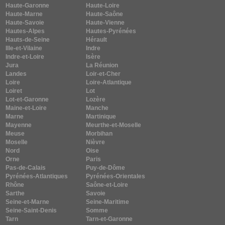
Haute-Garonne
Haute-Loire
Haute-Marne
Haute-Saône
Haute-Savoie
Haute-Vienne
Hautes-Alpes
Hautes-Pyrénées
Hauts-de-Seine
Hérault
Ille-et-Vilaine
Indre
Indre-et-Loire
Isère
Jura
La Réunion
Landes
Loir-et-Cher
Loire
Loire-Atlantique
Loiret
Lot
Lot-et-Garonne
Lozère
Maine-et-Loire
Manche
Marne
Martinique
Mayenne
Meurthe-et-Moselle
Meuse
Morbihan
Moselle
Nièvre
Nord
Oise
Orne
Paris
Pas-de-Calais
Puy-de-Dôme
Pyrénées-Atlantiques
Pyrénées-Orientales
Rhône
Saône-et-Loire
Sarthe
Savoie
Seine-et-Marne
Seine-Maritime
Seine-Saint-Denis
Somme
Tarn
Tarn-et-Garonne