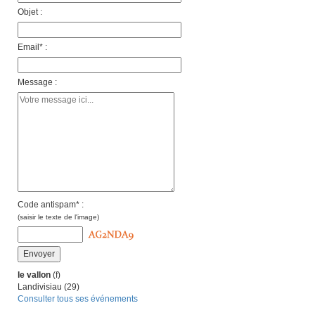
Objet :
Email* :
Message :
Code antispam* :
(saisir le texte de l'image)
le vallon
(f)
Landivisiau (29)
Consulter tous ses événements