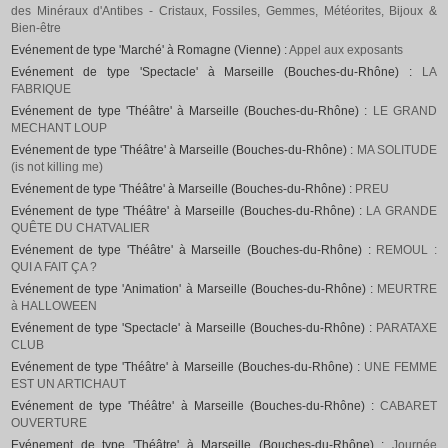
des Minéraux d'Antibes - Cristaux, Fossiles, Gemmes, Météorites, Bijoux &
Bien-être
Evénement de type 'Marché' à Romagne (Vienne) :
Appel aux exposants
Evénement de type 'Spectacle' à Marseille (Bouches-du-Rhône) :
LA
FABRIQUE
Evénement de type 'Théâtre' à Marseille (Bouches-du-Rhône) :
LE GRAND
MECHANT LOUP
Evénement de type 'Théâtre' à Marseille (Bouches-du-Rhône) :
MA SOLITUDE
(is not killing me)
Evénement de type 'Théâtre' à Marseille (Bouches-du-Rhône) :
PREU
Evénement de type 'Théâtre' à Marseille (Bouches-du-Rhône) :
LA GRANDE
QUÊTE DU CHATVALIER
Evénement de type 'Théâtre' à Marseille (Bouches-du-Rhône) :
REMOUL :
QUI A FAIT ÇA ?
Evénement de type 'Animation' à Marseille (Bouches-du-Rhône) :
MEURTRE
à HALLOWEEN
Evénement de type 'Spectacle' à Marseille (Bouches-du-Rhône) :
PARATAXE
CLUB
Evénement de type 'Théâtre' à Marseille (Bouches-du-Rhône) :
UNE FEMME
EST UN ARTICHAUT
Evénement de type 'Théâtre' à Marseille (Bouches-du-Rhône) :
CABARET
OUVERTURE
Evénement de type 'Théâtre' à Marseille (Bouches-du-Rhône) :
Journée