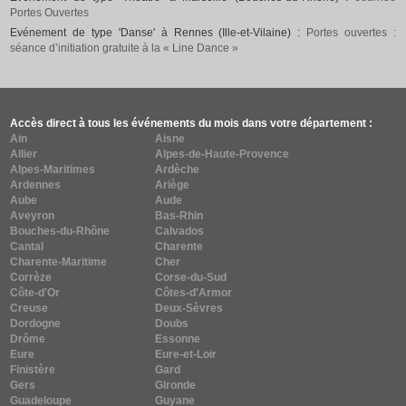
Portes Ouvertes
Evénement de type 'Danse' à Rennes (Ille-et-Vilaine) :
Portes ouvertes :
séance d’initiation gratuite à la « Line Dance »
Accès direct à tous les événements du mois dans votre département :
Ain
Aisne
Allier
Alpes-de-Haute-Provence
Alpes-Maritimes
Ardèche
Ardennes
Ariège
Aube
Aude
Aveyron
Bas-Rhin
Bouches-du-Rhône
Calvados
Cantal
Charente
Charente-Maritime
Cher
Corrèze
Corse-du-Sud
Côte-d'Or
Côtes-d'Armor
Creuse
Deux-Sèvres
Dordogne
Doubs
Drôme
Essonne
Eure
Eure-et-Loir
Finistère
Gard
Gers
Gironde
Guadeloupe
Guyane