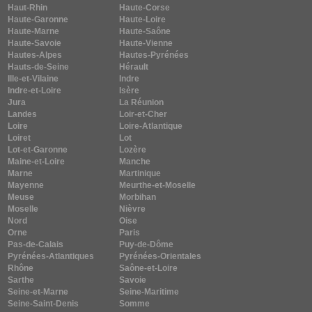
Haut-Rhin
Haute-Corse
Haute-Garonne
Haute-Loire
Haute-Marne
Haute-Saône
Haute-Savoie
Haute-Vienne
Hautes-Alpes
Hautes-Pyrénées
Hauts-de-Seine
Hérault
Ille-et-Vilaine
Indre
Indre-et-Loire
Isère
Jura
La Réunion
Landes
Loir-et-Cher
Loire
Loire-Atlantique
Loiret
Lot
Lot-et-Garonne
Lozère
Maine-et-Loire
Manche
Marne
Martinique
Mayenne
Meurthe-et-Moselle
Meuse
Morbihan
Moselle
Nièvre
Nord
Oise
Orne
Paris
Pas-de-Calais
Puy-de-Dôme
Pyrénées-Atlantiques
Pyrénées-Orientales
Rhône
Saône-et-Loire
Sarthe
Savoie
Seine-et-Marne
Seine-Maritime
Seine-Saint-Denis
Somme