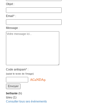
Objet :
Email* :
Message :
Code antispam* :
(saisir le texte de l'image)
bethanie
(h)
Izieu (1)
Consulter tous ses événements