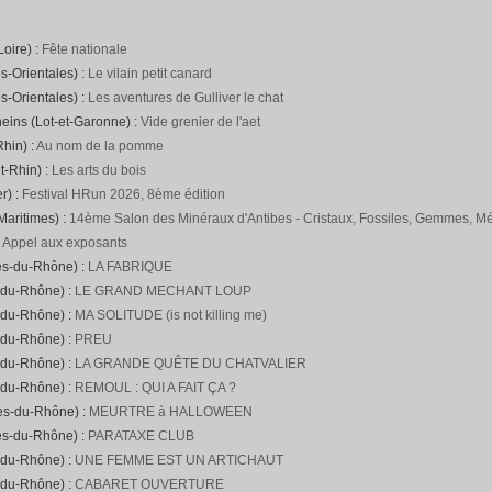
Loire) :
Fête nationale
s-Orientales) :
Le vilain petit canard
s-Orientales) :
Les aventures de Gulliver le chat
neins (Lot-et-Garonne) :
Vide grenier de l'aet
hin) :
Au nom de la pomme
t-Rhin) :
Les arts du bois
r) :
Festival HRun 2026, 8ème édition
Maritimes) :
14ème Salon des Minéraux d'Antibes - Cristaux, Fossiles, Gemmes, Mét
:
Appel aux exposants
es-du-Rhône) :
LA FABRIQUE
-du-Rhône) :
LE GRAND MECHANT LOUP
-du-Rhône) :
MA SOLITUDE (is not killing me)
-du-Rhône) :
PREU
-du-Rhône) :
LA GRANDE QUÊTE DU CHATVALIER
-du-Rhône) :
REMOUL : QUI A FAIT ÇA ?
hes-du-Rhône) :
MEURTRE à HALLOWEEN
es-du-Rhône) :
PARATAXE CLUB
-du-Rhône) :
UNE FEMME EST UN ARTICHAUT
-du-Rhône) :
CABARET OUVERTURE