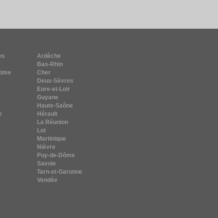
es
Ardèche
Bas-Rhin
time
Cher
Deux-Sèvres
Eure-et-Loir
Guyane
Haute-Saône
e
Hérault
La Réunion
Lot
Martinique
Nièvre
Puy-de-Dôme
Savoie
Tarn-et-Garonne
Vendée