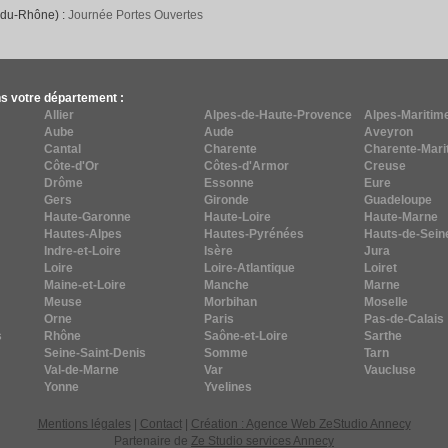
-du-Rhône) :
Journée Portes Ouvertes
s votre département :
Allier
Alpes-de-Haute-Provence
Alpes-Maritim
Aube
Aude
Aveyron
Cantal
Charente
Charente-Mari
Côte-d'Or
Côtes-d'Armor
Creuse
Drôme
Essonne
Eure
Gers
Gironde
Guadeloupe
Haute-Garonne
Haute-Loire
Haute-Marne
Hautes-Alpes
Hautes-Pyrénées
Hauts-de-Sein
Indre-et-Loire
Isère
Jura
Loire
Loire-Atlantique
Loiret
Maine-et-Loire
Manche
Marne
Meuse
Morbihan
Moselle
Orne
Paris
Pas-de-Calais
s
Rhône
Saône-et-Loire
Sarthe
Seine-Saint-Denis
Somme
Tarn
Val-de-Marne
Var
Vaucluse
Yonne
Yvelines
Mentions légales
|
Contact
|
Création : Agence Web ZeStudio Annecy
Partenaire de
Ze Studio services Annecy