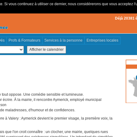
e. Si vous continuez à utiliser ce dernier, nous considérerons que vous acceptez l'u
Déjà 20381 
vés
Profs & Formateurs
Services à la personne
Entreprises locales
 tout oppose. Une comédie sensible et lumineuse.
ur écrire. À la mairie, il rencontre Aymerick, employé municipal
 son
ait de maladresses, d'humour et de confidences.
vre à Valery : Aymerick devient le premier visage, la première voix, la
is que l'on croit connaître : un clocher, une mairie, quelques rues