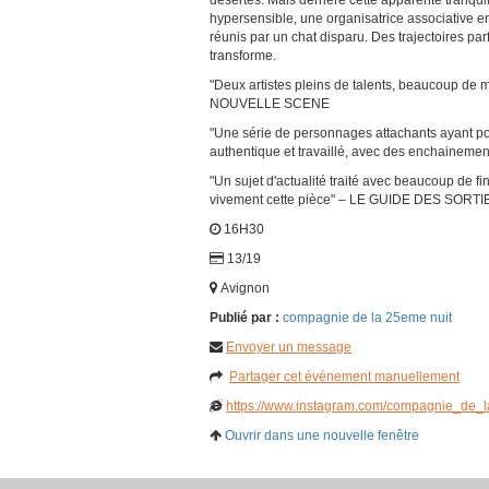
désertes. Mais derrière cette apparente tranqui
hypersensible, une organisatrice associative e
réunis par un chat disparu. Des trajectoires par
transforme.
"Deux artistes pleins de talents, beaucoup de
NOUVELLE SCENE
"Une série de personnages attachants ayant pour
authentique et travaillé, avec des enchaineme
"Un sujet d'actualité traité avec beaucoup de 
vivement cette pièce" – LE GUIDE DES SORTI
16H30
13/19
Avignon
Publié par :
compagnie de la 25eme nuit
Envoyer un message
Partager cet événement manuellement
https://www.instagram.com/compagnie_d
Ouvrir dans une nouvelle fenêtre