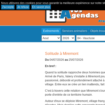
Nous utilisons des cookies pour vous garantir la meilleure expérience sur notre sit
J'accepte
Je refuse
En savoir plus
Evénements
Services animaliers
Objets trou
Solitude à Miremont
Du
04/07/2026
au
25/07/2026
En bref :
Quand la solitude rapproche deux hommes que
Arrivé de Paris, Valery s'installe à Miremont po
passionné, débordé et profondément attaché à
village. Entre eux se crée un lien inattendu, f
C'est à travers cette relation que Miremont s'ou
porte d'entrée de ce territoire humain.
Autour d'eux se déploie Miremont, village frança