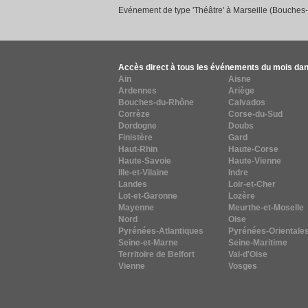
Evénement de type 'Théâtre' à Marseille (Bouches
Accès direct à tous les événements du mois dan
Ain
Aisne
Ardennes
Ariège
Bouches-du-Rhône
Calvados
Corrèze
Corse-du-Sud
Dordogne
Doubs
Finistère
Gard
Haut-Rhin
Haute-Corse
Haute-Savoie
Haute-Vienne
Ille-et-Vilaine
Indre
Landes
Loir-et-Cher
Lot-et-Garonne
Lozère
Mayenne
Meurthe-et-Moselle
Nord
Oise
Pyrénées-Atlantiques
Pyrénées-Orientale
Seine-et-Marne
Seine-Maritime
Territoire de Belfort
Val-d'Oise
Vienne
Vosges