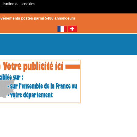
tilisation des cookies.
Créer un compte
|
Connexion
événements postés parmi 5486 annonceurs