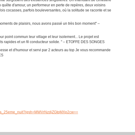
llité surgissent des existences singulières. Un intendant de cimetière
n quête d'amour, un performeur en perte de repères, deux voisins
fois cocasses, parfois bouleversantes, où la solitude se raconte et se
 moments de plaisirs, nous avons passé un très bon moment" –
 point commun leur village et leur isolement... Le projet est
nts rapides et un fil conducteur solide. " – ETOFFE DES SONGES
finesse et d'humour et servi par 2 acteurs au top Je vous recommande
ES
e_la_25eme_nuit?igsh=MWVrNzdjZGtqMXp2cw==