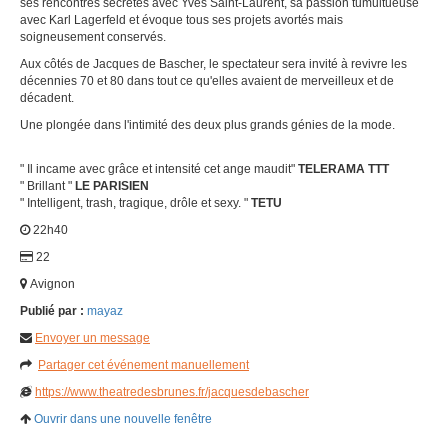
ses rencontres secrètes avec Yves Saint-Laurent, sa passion tumultueuse
avec Karl Lagerfeld et évoque tous ses projets avortés mais
soigneusement conservés.
Aux côtés de Jacques de Bascher, le spectateur sera invité à revivre les
décennies 70 et 80 dans tout ce qu'elles avaient de merveilleux et de
décadent.
Une plongée dans l'intimité des deux plus grands génies de la mode.
" Il incame avec grâce et intensité cet ange maudit"
TELERAMA TTT
" Brillant "
LE PARISIEN
" Intelligent, trash, tragique, drôle et sexy. "
TETU
22h40
22
Avignon
Publié par :
mayaz
Envoyer un message
Partager cet événement manuellement
https://www.theatredesbrunes.fr/jacquesdebascher
Ouvrir dans une nouvelle fenêtre