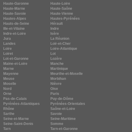
Haute-Garonne
Haute-Loire
Haute-Marne
Haute-Saône
Haute-Savoie
Haute-Vienne
Hautes-Alpes
Hautes-Pyrénées
Hauts-de-Seine
Hérault
Ille-et-Vilaine
Indre
Indre-et-Loire
Isère
Jura
La Réunion
Landes
Loir-et-Cher
Loire
Loire-Atlantique
Loiret
Lot
Lot-et-Garonne
Lozère
Maine-et-Loire
Manche
Marne
Martinique
Mayenne
Meurthe-et-Moselle
Meuse
Morbihan
Moselle
Nièvre
Nord
Oise
Orne
Paris
Pas-de-Calais
Puy-de-Dôme
Pyrénées-Atlantiques
Pyrénées-Orientales
Rhône
Saône-et-Loire
Sarthe
Savoie
Seine-et-Marne
Seine-Maritime
Seine-Saint-Denis
Somme
Tarn
Tarn-et-Garonne