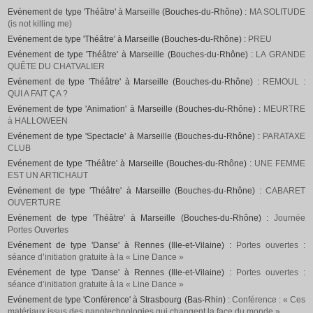
Evénement de type 'Théâtre' à Marseille (Bouches-du-Rhône) :
MA SOLITUDE
(is not killing me)
Evénement de type 'Théâtre' à Marseille (Bouches-du-Rhône) :
PREU
Evénement de type 'Théâtre' à Marseille (Bouches-du-Rhône) :
LA GRANDE
QUÊTE DU CHATVALIER
Evénement de type 'Théâtre' à Marseille (Bouches-du-Rhône) :
REMOUL :
QUI A FAIT ÇA ?
Evénement de type 'Animation' à Marseille (Bouches-du-Rhône) :
MEURTRE
à HALLOWEEN
Evénement de type 'Spectacle' à Marseille (Bouches-du-Rhône) :
PARATAXE
CLUB
Evénement de type 'Théâtre' à Marseille (Bouches-du-Rhône) :
UNE FEMME
EST UN ARTICHAUT
Evénement de type 'Théâtre' à Marseille (Bouches-du-Rhône) :
CABARET
OUVERTURE
Evénement de type 'Théâtre' à Marseille (Bouches-du-Rhône) :
Journée
Portes Ouvertes
Evénement de type 'Danse' à Rennes (Ille-et-Vilaine) :
Portes ouvertes :
séance d’initiation gratuite à la « Line Dance »
Evénement de type 'Danse' à Rennes (Ille-et-Vilaine) :
Portes ouvertes :
séance d’initiation gratuite à la « Line Dance »
Evénement de type 'Conférence' à Strasbourg (Bas-Rhin) :
Conférence : « Ces
matériaux issus des nanotechnologies qui changent la face du monde »