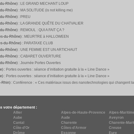
-du-Rhône) :
LE GRAND MECHANT LOUP
-du-Rhône) :
MA SOLITUDE (is not killing me)
-du-Rhône) :
PREU
-du-Rhône) :
LA GRANDE QUÊTE DU CHATVALIER
-du-Rhône) :
REMOUL : QUI A FAIT ÇA ?
hes-du-Rhône) :
MEURTRE à HALLOWEEN
es-du-Rhône) :
PARATAXE CLUB
-du-Rhône) :
UNE FEMME EST UN ARTICHAUT
-du-Rhône) :
CABARET OUVERTURE
-du-Rhône) :
Journée Portes Ouvertes
e) :
Portes ouvertes : séance d’initiation gratuite à la « Line Dance »
e) :
Portes ouvertes : séance d’initiation gratuite à la « Line Dance »
-Rhin) :
Conférence : « Ces matériaux issus des nanotechnologies qui changent l
s votre département :
Allier
Alpes-de-Haute-Provence
Alpes-Maritim
Aube
Aude
Aveyron
Cantal
Charente
Charente-Mari
Côte-d'Or
Côtes-d'Armor
Creuse
Drôme
Essonne
Eure