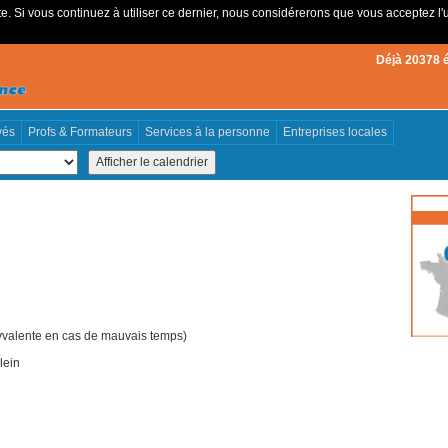
e. Si vous continuez à utiliser ce dernier, nous considérerons que vous acceptez l'u
Déjà 20378 
vés
Profs & Formateurs
Services à la personne
Entreprises locales
polyvalente en cas de mauvais temps)
lein