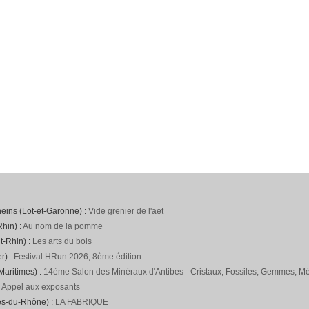
neins (Lot-et-Garonne) :
Vide grenier de l'aet
hin) :
Au nom de la pomme
t-Rhin) :
Les arts du bois
r) :
Festival HRun 2026, 8ème édition
Maritimes) :
14ème Salon des Minéraux d'Antibes - Cristaux, Fossiles, Gemmes, Mét
:
Appel aux exposants
es-du-Rhône) :
LA FABRIQUE