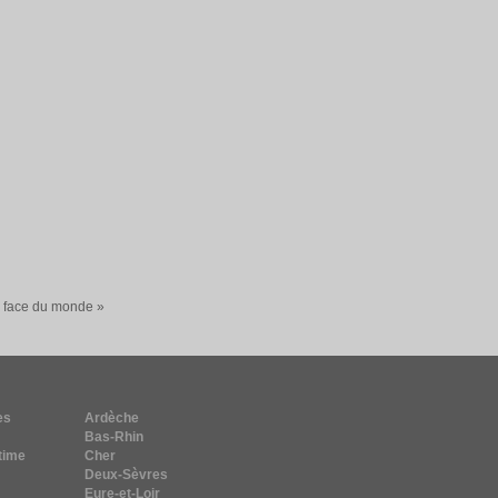
a face du monde »
es
Ardèche
Bas-Rhin
time
Cher
Deux-Sèvres
Eure-et-Loir