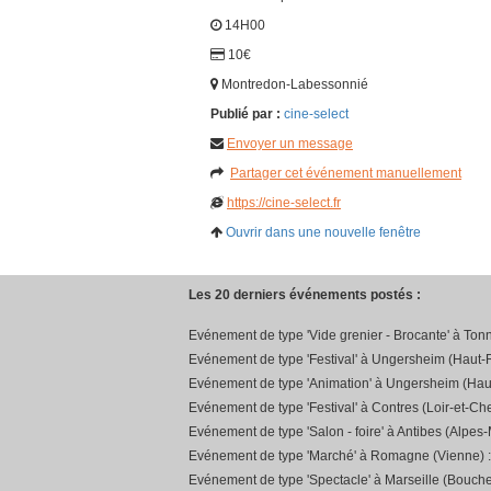
14H00
10€
Montredon-Labessonnié
Publié par :
cine-select
Envoyer un message
Partager cet événement manuellement
https://cine-select.fr
Ouvrir dans une nouvelle fenêtre
Les 20 derniers événements postés :
Evénement de type 'Vide grenier - Brocante' à Ton
Evénement de type 'Festival' à Ungersheim (Haut-R
Evénement de type 'Animation' à Ungersheim (Hau
Evénement de type 'Festival' à Contres (Loir-et-Che
Evénement de type 'Salon - foire' à Antibes (Alpes-
Evénement de type 'Marché' à Romagne (Vienne) 
Evénement de type 'Spectacle' à Marseille (Bouch