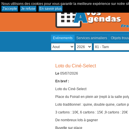
Nous utilisons des cookies pour vous garantir la meilleure expérience sur notre sit
J'accepte
Je refuse
En savoir plus
Evénements
Services animaliers
Objets trou
Loto du Ciné-Select
Le
05/07/2026
En bref :
Loto du Ciné-Select
Place du Foirail en plein air (repli à la salle 
Loto traditionnel : quine, double quine, carton p
3 cartons : 10€, 6 cartons : 15€ ,9 cartons : 20€
De nombreux lots à gagner
Buvette sur place