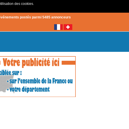
tilisation des cookies.
Créer un compte
|
Connexion
événements postés parmi 5485 annonceurs