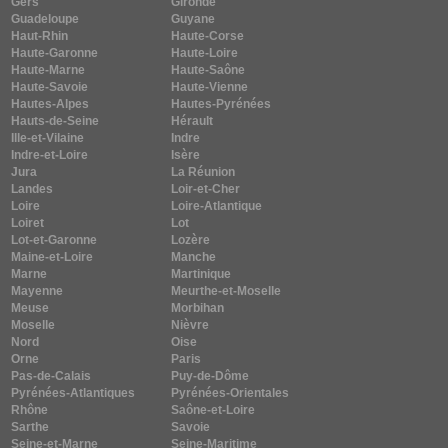
Gers
Gironde
Guadeloupe
Guyane
Haut-Rhin
Haute-Corse
Haute-Garonne
Haute-Loire
Haute-Marne
Haute-Saône
Haute-Savoie
Haute-Vienne
Hautes-Alpes
Hautes-Pyrénées
Hauts-de-Seine
Hérault
Ille-et-Vilaine
Indre
Indre-et-Loire
Isère
Jura
La Réunion
Landes
Loir-et-Cher
Loire
Loire-Atlantique
Loiret
Lot
Lot-et-Garonne
Lozère
Maine-et-Loire
Manche
Marne
Martinique
Mayenne
Meurthe-et-Moselle
Meuse
Morbihan
Moselle
Nièvre
Nord
Oise
Orne
Paris
Pas-de-Calais
Puy-de-Dôme
Pyrénées-Atlantiques
Pyrénées-Orientales
Rhône
Saône-et-Loire
Sarthe
Savoie
Seine-et-Marne
Seine-Maritime