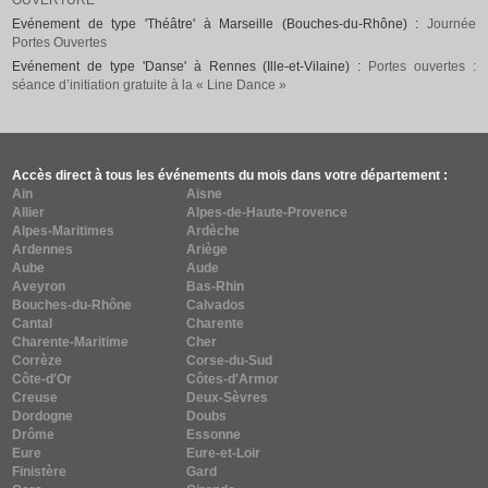
OUVERTURE
Evénement de type 'Théâtre' à Marseille (Bouches-du-Rhône) :
Journée
Portes Ouvertes
Evénement de type 'Danse' à Rennes (Ille-et-Vilaine) :
Portes ouvertes :
séance d’initiation gratuite à la « Line Dance »
Accès direct à tous les événements du mois dans votre département :
Ain
Aisne
Allier
Alpes-de-Haute-Provence
Alpes-Maritimes
Ardèche
Ardennes
Ariège
Aube
Aude
Aveyron
Bas-Rhin
Bouches-du-Rhône
Calvados
Cantal
Charente
Charente-Maritime
Cher
Corrèze
Corse-du-Sud
Côte-d'Or
Côtes-d'Armor
Creuse
Deux-Sèvres
Dordogne
Doubs
Drôme
Essonne
Eure
Eure-et-Loir
Finistère
Gard