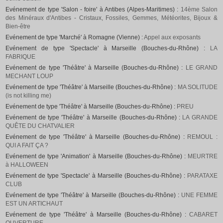
Evénement de type 'Salon - foire' à Antibes (Alpes-Maritimes) :
14ème Salon
des Minéraux d'Antibes - Cristaux, Fossiles, Gemmes, Météorites, Bijoux &
Bien-être
Evénement de type 'Marché' à Romagne (Vienne) :
Appel aux exposants
Evénement de type 'Spectacle' à Marseille (Bouches-du-Rhône) :
LA
FABRIQUE
Evénement de type 'Théâtre' à Marseille (Bouches-du-Rhône) :
LE GRAND
MECHANT LOUP
Evénement de type 'Théâtre' à Marseille (Bouches-du-Rhône) :
MA SOLITUDE
(is not killing me)
Evénement de type 'Théâtre' à Marseille (Bouches-du-Rhône) :
PREU
Evénement de type 'Théâtre' à Marseille (Bouches-du-Rhône) :
LA GRANDE
QUÊTE DU CHATVALIER
Evénement de type 'Théâtre' à Marseille (Bouches-du-Rhône) :
REMOUL :
QUI A FAIT ÇA ?
Evénement de type 'Animation' à Marseille (Bouches-du-Rhône) :
MEURTRE
à HALLOWEEN
Evénement de type 'Spectacle' à Marseille (Bouches-du-Rhône) :
PARATAXE
CLUB
Evénement de type 'Théâtre' à Marseille (Bouches-du-Rhône) :
UNE FEMME
EST UN ARTICHAUT
Evénement de type 'Théâtre' à Marseille (Bouches-du-Rhône) :
CABARET