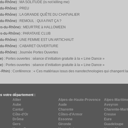
-du-Rhône) :
MA SOLITUDE (is not killing me)
-du-Rhône) :
PREU
-du-Rhône) :
LA GRANDE QUÊTE DU CHATVALIER
-du-Rhône) :
REMOUL : QUI A FAIT ÇA ?
hes-du-Rhône) :
MEURTRE à HALLOWEEN
es-du-Rhône) :
PARATAXE CLUB
-du-Rhône) :
UNE FEMME EST UN ARTICHAUT
-du-Rhône) :
CABARET OUVERTURE
-du-Rhône) :
Journée Portes Ouvertes
e) :
Portes ouvertes : séance d’initiation gratuite à la « Line Dance »
e) :
Portes ouvertes : séance d’initiation gratuite à la « Line Dance »
-Rhin) :
Conférence : « Ces matériaux issus des nanotechnologies qui changent l
s votre département :
Allier
Alpes-de-Haute-Provence
Alpes-Maritim
Aube
Aude
Aveyron
Cantal
Charente
Charente-Mari
Côte-d'Or
Côtes-d'Armor
Creuse
Drôme
Essonne
Eure
Gers
Gironde
Guadeloupe