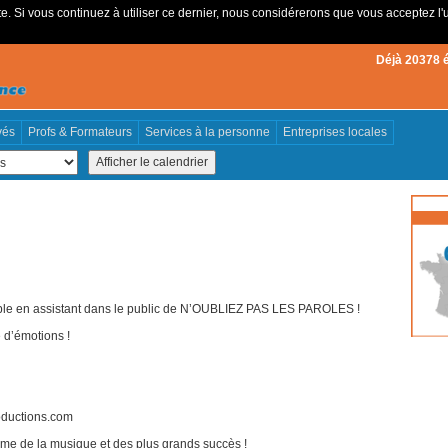
e. Si vous continuez à utiliser ce dernier, nous considérerons que vous acceptez l'u
Déjà 20378 
vés
Profs & Formateurs
Services à la personne
Entreprises locales
able en assistant dans le public de N’OUBLIEZ PAS LES PAROLES !
 d’émotions !
roductions.com
me de la musique et des plus grands succès !