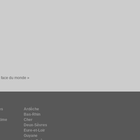
a face du monde »
es
Ardèche
Bas-Rhin
time
Cher
Deux-Sèvres
Eure-et-Loir
Guyane