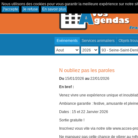
Nous utilisons des cookies pour vous garantir la meilleure expérience sur notre sit
J'accepte
Je refuse
En savoir plus
Evénements
Services animaliers
Objets trou
N oubliez pas les paroles
Du
15/01/2026
au
22/01/2026
En bref :
Venez vivre une expérience unique et inoubli
Ambiance garantie : festive, amusante et pleine
Dates : 15 et 22 Janvier 2026
Sortie gratuite !
Inscrivez vous vite via notre site www.acces-p
Ne manquez pas cette chance de vibrer au ryth