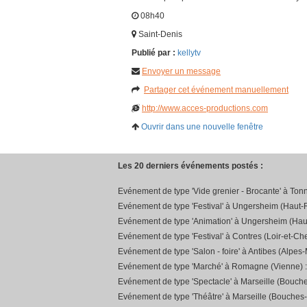
08h40
Saint-Denis
Publié par :
kellytv
Envoyer un message
Partager cet événement manuellement
http://www.acces-productions.com
Ouvrir dans une nouvelle fenêtre
Les 20 derniers événements postés :
Evénement de type 'Vide grenier - Brocante' à Ton
Evénement de type 'Festival' à Ungersheim (Haut-R
Evénement de type 'Animation' à Ungersheim (Hau
Evénement de type 'Festival' à Contres (Loir-et-Che
Evénement de type 'Salon - foire' à Antibes (Alpes-
Evénement de type 'Marché' à Romagne (Vienne) 
Evénement de type 'Spectacle' à Marseille (Bouch
Evénement de type 'Théâtre' à Marseille (Bouches