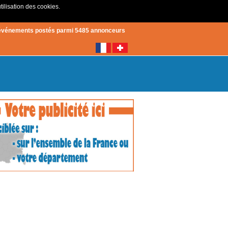
tilisation des cookies.
Créer un compte
|
Connexion
événements postés parmi 5485 annonceurs