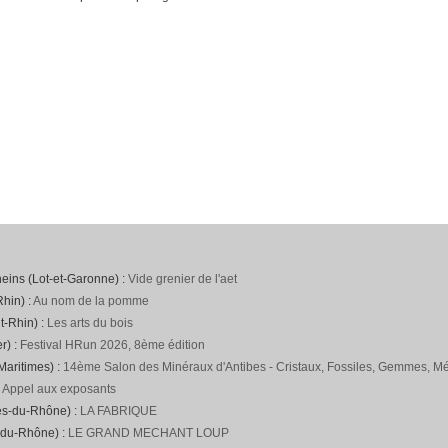
neins (Lot-et-Garonne) :
Vide grenier de l'aet
hin) :
Au nom de la pomme
t-Rhin) :
Les arts du bois
r) :
Festival HRun 2026, 8ème édition
Maritimes) :
14ème Salon des Minéraux d'Antibes - Cristaux, Fossiles, Gemmes, Mét
:
Appel aux exposants
es-du-Rhône) :
LA FABRIQUE
-du-Rhône) :
LE GRAND MECHANT LOUP