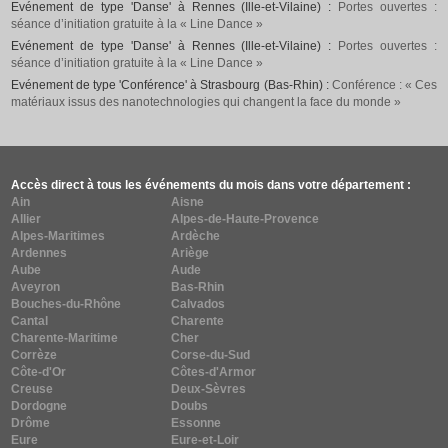
Evénement de type 'Danse' à Rennes (Ille-et-Vilaine) :
Portes ouvertes :
séance d’initiation gratuite à la « Line Dance »
Evénement de type 'Danse' à Rennes (Ille-et-Vilaine) :
Portes ouvertes :
séance d’initiation gratuite à la « Line Dance »
Evénement de type 'Conférence' à Strasbourg (Bas-Rhin) :
Conférence : « Ces
matériaux issus des nanotechnologies qui changent la face du monde »
Accès direct à tous les événements du mois dans votre département :
Ain
Aisne
Allier
Alpes-de-Haute-Provence
Alpes-Maritimes
Ardèche
Ardennes
Ariège
Aube
Aude
Aveyron
Bas-Rhin
Bouches-du-Rhône
Calvados
Cantal
Charente
Charente-Maritime
Cher
Corrèze
Corse-du-Sud
Côte-d'Or
Côtes-d'Armor
Creuse
Deux-Sèvres
Dordogne
Doubs
Drôme
Essonne
Eure
Eure-et-Loir