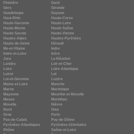
Finistère
Gard
Gers
Gironde
Guadeloupe
Guyane
Haut-Rhin
Haute-Corse
Haute-Garonne
Haute-Loire
Haute-Marne
Haute-Saône
Haute-Savoie
Haute-Vienne
Hautes-Alpes
Hautes-Pyrénées
Hauts-de-Seine
Hérault
Ille-et-Vilaine
Indre
Indre-et-Loire
Isère
Jura
La Réunion
Landes
Loir-et-Cher
Loire
Loire-Atlantique
Loiret
Lot
Lot-et-Garonne
Lozère
Maine-et-Loire
Manche
Marne
Martinique
Mayenne
Meurthe-et-Moselle
Meuse
Morbihan
Moselle
Nièvre
Nord
Oise
Orne
Paris
Pas-de-Calais
Puy-de-Dôme
Pyrénées-Atlantiques
Pyrénées-Orientales
Rhône
Saône-et-Loire