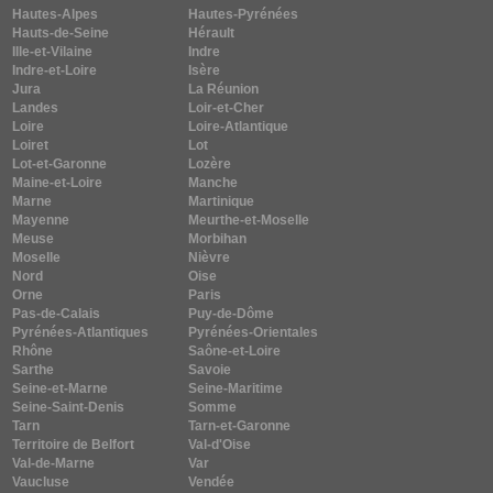
Hautes-Alpes
Hautes-Pyrénées
Hauts-de-Seine
Hérault
Ille-et-Vilaine
Indre
Indre-et-Loire
Isère
Jura
La Réunion
Landes
Loir-et-Cher
Loire
Loire-Atlantique
Loiret
Lot
Lot-et-Garonne
Lozère
Maine-et-Loire
Manche
Marne
Martinique
Mayenne
Meurthe-et-Moselle
Meuse
Morbihan
Moselle
Nièvre
Nord
Oise
Orne
Paris
Pas-de-Calais
Puy-de-Dôme
Pyrénées-Atlantiques
Pyrénées-Orientales
Rhône
Saône-et-Loire
Sarthe
Savoie
Seine-et-Marne
Seine-Maritime
Seine-Saint-Denis
Somme
Tarn
Tarn-et-Garonne
Territoire de Belfort
Val-d'Oise
Val-de-Marne
Var
Vaucluse
Vendée