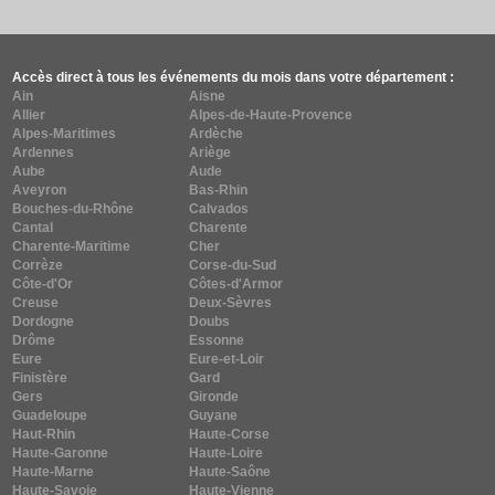
Accès direct à tous les événements du mois dans votre département :
Ain
Aisne
Allier
Alpes-de-Haute-Provence
Alpes-Maritimes
Ardèche
Ardennes
Ariège
Aube
Aude
Aveyron
Bas-Rhin
Bouches-du-Rhône
Calvados
Cantal
Charente
Charente-Maritime
Cher
Corrèze
Corse-du-Sud
Côte-d'Or
Côtes-d'Armor
Creuse
Deux-Sèvres
Dordogne
Doubs
Drôme
Essonne
Eure
Eure-et-Loir
Finistère
Gard
Gers
Gironde
Guadeloupe
Guyane
Haut-Rhin
Haute-Corse
Haute-Garonne
Haute-Loire
Haute-Marne
Haute-Saône
Haute-Savoie
Haute-Vienne