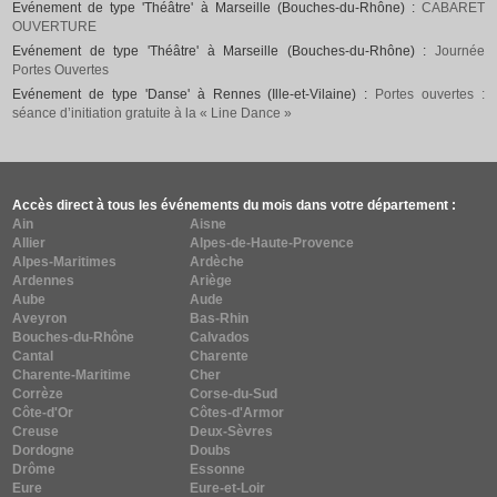
Evénement de type 'Théâtre' à Marseille (Bouches-du-Rhône) :
CABARET
OUVERTURE
Evénement de type 'Théâtre' à Marseille (Bouches-du-Rhône) :
Journée
Portes Ouvertes
Evénement de type 'Danse' à Rennes (Ille-et-Vilaine) :
Portes ouvertes :
séance d’initiation gratuite à la « Line Dance »
Accès direct à tous les événements du mois dans votre département :
Ain
Aisne
Allier
Alpes-de-Haute-Provence
Alpes-Maritimes
Ardèche
Ardennes
Ariège
Aube
Aude
Aveyron
Bas-Rhin
Bouches-du-Rhône
Calvados
Cantal
Charente
Charente-Maritime
Cher
Corrèze
Corse-du-Sud
Côte-d'Or
Côtes-d'Armor
Creuse
Deux-Sèvres
Dordogne
Doubs
Drôme
Essonne
Eure
Eure-et-Loir