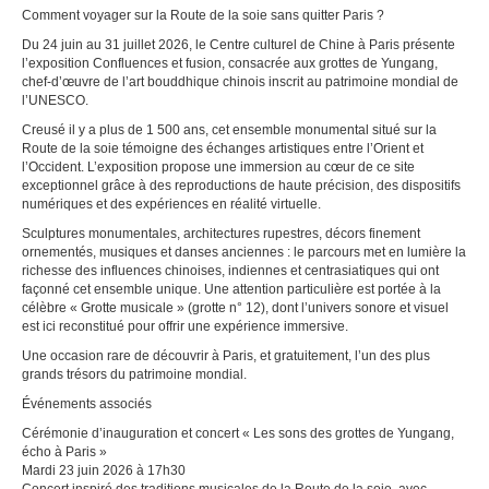
Comment voyager sur la Route de la soie sans quitter Paris ?
Du 24 juin au 31 juillet 2026, le Centre culturel de Chine à Paris présente
l’exposition Confluences et fusion, consacrée aux grottes de Yungang,
chef-d’œuvre de l’art bouddhique chinois inscrit au patrimoine mondial de
l’UNESCO.
Creusé il y a plus de 1 500 ans, cet ensemble monumental situé sur la
Route de la soie témoigne des échanges artistiques entre l’Orient et
l’Occident. L’exposition propose une immersion au cœur de ce site
exceptionnel grâce à des reproductions de haute précision, des dispositifs
numériques et des expériences en réalité virtuelle.
Sculptures monumentales, architectures rupestres, décors finement
ornementés, musiques et danses anciennes : le parcours met en lumière la
richesse des influences chinoises, indiennes et centrasiatiques qui ont
façonné cet ensemble unique. Une attention particulière est portée à la
célèbre « Grotte musicale » (grotte n° 12), dont l’univers sonore et visuel
est ici reconstitué pour offrir une expérience immersive.
Une occasion rare de découvrir à Paris, et gratuitement, l’un des plus
grands trésors du patrimoine mondial.
Événements associés
Cérémonie d’inauguration et concert « Les sons des grottes de Yungang,
écho à Paris »
Mardi 23 juin 2026 à 17h30
Concert inspiré des traditions musicales de la Route de la soie, avec