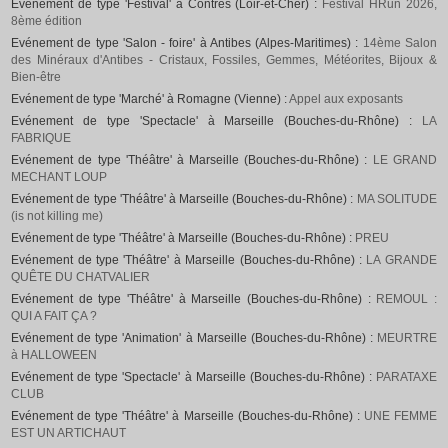
Evénement de type 'Festival' à Contres (Loir-et-Cher) :
Festival HRun 2026,
8ème édition
Evénement de type 'Salon - foire' à Antibes (Alpes-Maritimes) :
14ème Salon
des Minéraux d'Antibes - Cristaux, Fossiles, Gemmes, Météorites, Bijoux &
Bien-être
Evénement de type 'Marché' à Romagne (Vienne) :
Appel aux exposants
Evénement de type 'Spectacle' à Marseille (Bouches-du-Rhône) :
LA
FABRIQUE
Evénement de type 'Théâtre' à Marseille (Bouches-du-Rhône) :
LE GRAND
MECHANT LOUP
Evénement de type 'Théâtre' à Marseille (Bouches-du-Rhône) :
MA SOLITUDE
(is not killing me)
Evénement de type 'Théâtre' à Marseille (Bouches-du-Rhône) :
PREU
Evénement de type 'Théâtre' à Marseille (Bouches-du-Rhône) :
LA GRANDE
QUÊTE DU CHATVALIER
Evénement de type 'Théâtre' à Marseille (Bouches-du-Rhône) :
REMOUL :
QUI A FAIT ÇA ?
Evénement de type 'Animation' à Marseille (Bouches-du-Rhône) :
MEURTRE
à HALLOWEEN
Evénement de type 'Spectacle' à Marseille (Bouches-du-Rhône) :
PARATAXE
CLUB
Evénement de type 'Théâtre' à Marseille (Bouches-du-Rhône) :
UNE FEMME
EST UN ARTICHAUT