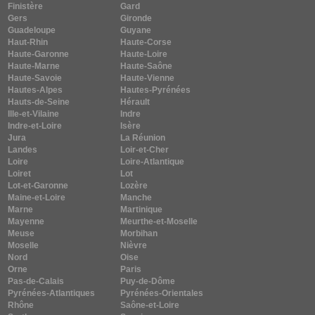
Finistère
Gard
Gers
Gironde
Guadeloupe
Guyane
Haut-Rhin
Haute-Corse
Haute-Garonne
Haute-Loire
Haute-Marne
Haute-Saône
Haute-Savoie
Haute-Vienne
Hautes-Alpes
Hautes-Pyrénées
Hauts-de-Seine
Hérault
Ille-et-Vilaine
Indre
Indre-et-Loire
Isère
Jura
La Réunion
Landes
Loir-et-Cher
Loire
Loire-Atlantique
Loiret
Lot
Lot-et-Garonne
Lozère
Maine-et-Loire
Manche
Marne
Martinique
Mayenne
Meurthe-et-Moselle
Meuse
Morbihan
Moselle
Nièvre
Nord
Oise
Orne
Paris
Pas-de-Calais
Puy-de-Dôme
Pyrénées-Atlantiques
Pyrénées-Orientales
Rhône
Saône-et-Loire