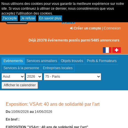
Nous utilisons des cookies pour vous garantir la meilleure expérience sur notre
site. Si vous continuez à utiliser ce dernier, nous considérerons que vous
acceptez l'utilisation des cookies.
J'accepte
Je refuse
En savoir plus
Créer un compte
|
Connexion
Déjà 20378 événements postés parmi 5485 annonceurs
Evénements
Services animaliers
Objets trouvés
Profs & Formateurs
Services à la personne
Entreprises locales
Exposition: VSArt: 40 ans de solidarité par l'art
Du
10/06/2026
au
14/06/2026
En bref :
EXPOSITION "VSArt : 40 ans de solidarité par l'art"