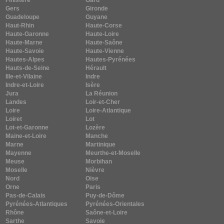
Finistère
Gard
Gers
Gironde
Guadeloupe
Guyane
Haut-Rhin
Haute-Corse
Haute-Garonne
Haute-Loire
Haute-Marne
Haute-Saône
Haute-Savoie
Haute-Vienne
Hautes-Alpes
Hautes-Pyrénées
Hauts-de-Seine
Hérault
Ille-et-Vilaine
Indre
Indre-et-Loire
Isère
Jura
La Réunion
Landes
Loir-et-Cher
Loire
Loire-Atlantique
Loiret
Lot
Lot-et-Garonne
Lozère
Maine-et-Loire
Manche
Marne
Martinique
Mayenne
Meurthe-et-Moselle
Meuse
Morbihan
Moselle
Nièvre
Nord
Oise
Orne
Paris
Pas-de-Calais
Puy-de-Dôme
Pyrénées-Atlantiques
Pyrénées-Orientales
Rhône
Saône-et-Loire
Sarthe
Savoie