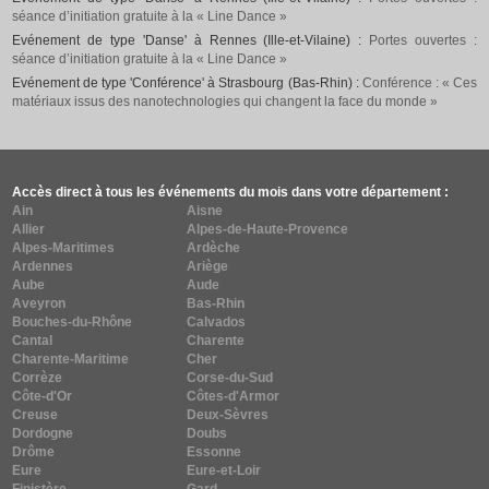
séance d’initiation gratuite à la « Line Dance »
Evénement de type 'Danse' à Rennes (Ille-et-Vilaine) :
Portes ouvertes :
séance d’initiation gratuite à la « Line Dance »
Evénement de type 'Conférence' à Strasbourg (Bas-Rhin) :
Conférence : « Ces
matériaux issus des nanotechnologies qui changent la face du monde »
Accès direct à tous les événements du mois dans votre département :
Ain
Aisne
Allier
Alpes-de-Haute-Provence
Alpes-Maritimes
Ardèche
Ardennes
Ariège
Aube
Aude
Aveyron
Bas-Rhin
Bouches-du-Rhône
Calvados
Cantal
Charente
Charente-Maritime
Cher
Corrèze
Corse-du-Sud
Côte-d'Or
Côtes-d'Armor
Creuse
Deux-Sèvres
Dordogne
Doubs
Drôme
Essonne
Eure
Eure-et-Loir