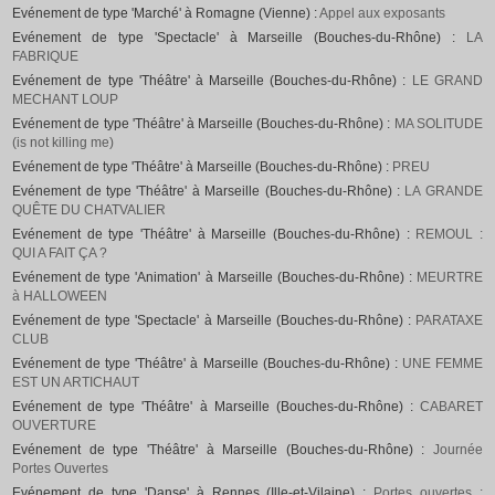
Evénement de type 'Marché' à Romagne (Vienne) :
Appel aux exposants
Evénement de type 'Spectacle' à Marseille (Bouches-du-Rhône) :
LA
FABRIQUE
Evénement de type 'Théâtre' à Marseille (Bouches-du-Rhône) :
LE GRAND
MECHANT LOUP
Evénement de type 'Théâtre' à Marseille (Bouches-du-Rhône) :
MA SOLITUDE
(is not killing me)
Evénement de type 'Théâtre' à Marseille (Bouches-du-Rhône) :
PREU
Evénement de type 'Théâtre' à Marseille (Bouches-du-Rhône) :
LA GRANDE
QUÊTE DU CHATVALIER
Evénement de type 'Théâtre' à Marseille (Bouches-du-Rhône) :
REMOUL :
QUI A FAIT ÇA ?
Evénement de type 'Animation' à Marseille (Bouches-du-Rhône) :
MEURTRE
à HALLOWEEN
Evénement de type 'Spectacle' à Marseille (Bouches-du-Rhône) :
PARATAXE
CLUB
Evénement de type 'Théâtre' à Marseille (Bouches-du-Rhône) :
UNE FEMME
EST UN ARTICHAUT
Evénement de type 'Théâtre' à Marseille (Bouches-du-Rhône) :
CABARET
OUVERTURE
Evénement de type 'Théâtre' à Marseille (Bouches-du-Rhône) :
Journée
Portes Ouvertes
Evénement de type 'Danse' à Rennes (Ille-et-Vilaine) :
Portes ouvertes :