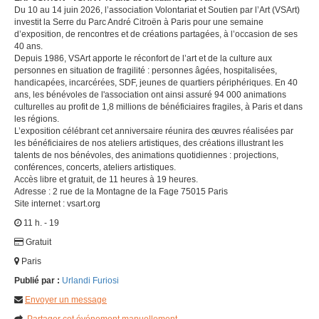
Du 10 au 14 juin 2026, l’association Volontariat et Soutien par l’Art (VSArt)
investit la Serre du Parc André Citroën à Paris pour une semaine
d’exposition, de rencontres et de créations partagées, à l’occasion de ses
40 ans.
Depuis 1986, VSArt apporte le réconfort de l’art et de la culture aux
personnes en situation de fragilité : personnes âgées, hospitalisées,
handicapées, incarcérées, SDF, jeunes de quartiers périphériques. En 40
ans, les bénévoles de l'association ont ainsi assuré 94 000 animations
culturelles au profit de 1,8 millions de bénéficiaires fragiles, à Paris et dans
les régions.
L’exposition célébrant cet anniversaire réunira des œuvres réalisées par
les bénéficiaires de nos ateliers artistiques, des créations illustrant les
talents de nos bénévoles, des animations quotidiennes : projections,
conférences, concerts, ateliers artistiques.
Accès libre et gratuit, de 11 heures à 19 heures.
Adresse : 2 rue de la Montagne de la Fage 75015 Paris
Site internet : vsart.org
11 h. - 19
Gratuit
Paris
Publié par :
Urlandi Furiosi
Envoyer un message
Partager cet événement manuellement