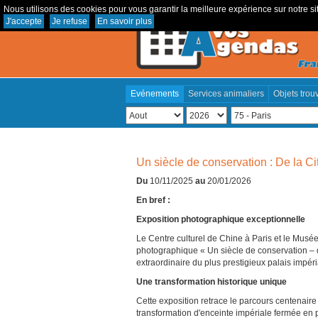
Nous utilisons des cookies pour vous garantir la meilleure expérience sur notre sit
J'accepte
Je refuse
En savoir plus
Evénements
Services animaliers
Objets trou
Un siècle de conservation : De la Ci
Du
10/11/2025
au
20/01/2026
En bref :
Exposition photographique exceptionnelle
Le Centre culturel de Chine à Paris et le Musée
photographique « Un siècle de conservation – d
extraordinaire du plus prestigieux palais impéri
Une transformation historique unique
Cette exposition retrace le parcours centenaire
transformation d'enceinte impériale fermée en 