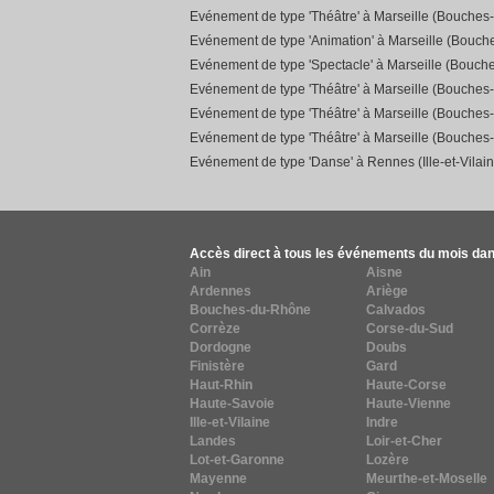
Evénement de type 'Théâtre' à Marseille (Bouches
Evénement de type 'Animation' à Marseille (Bouc
Evénement de type 'Spectacle' à Marseille (Bouch
Evénement de type 'Théâtre' à Marseille (Bouches
Evénement de type 'Théâtre' à Marseille (Bouches
Evénement de type 'Théâtre' à Marseille (Bouches
Evénement de type 'Danse' à Rennes (Ille-et-Vilain
Accès direct à tous les événements du mois dan
Ain
Aisne
Ardennes
Ariège
Bouches-du-Rhône
Calvados
Corrèze
Corse-du-Sud
Dordogne
Doubs
Finistère
Gard
Haut-Rhin
Haute-Corse
Haute-Savoie
Haute-Vienne
Ille-et-Vilaine
Indre
Landes
Loir-et-Cher
Lot-et-Garonne
Lozère
Mayenne
Meurthe-et-Moselle