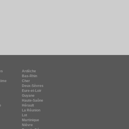
es
Ardèche
Bas-Rhin
time
Cher
Deux-Sèvres
Eure-et-Loir
Guyane
Haute-Saône
e
Hérault
La Réunion
Lot
Martinique
Nièvre