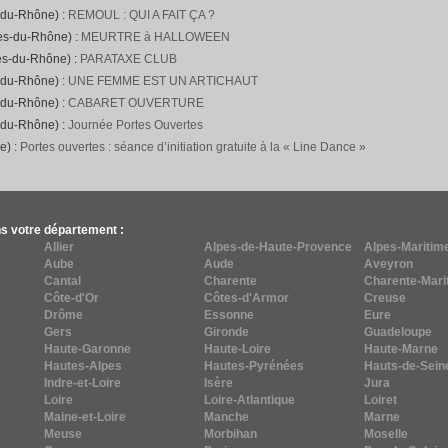
-du-Rhône) :
REMOUL : QUI A FAIT ÇA ?
hes-du-Rhône) :
MEURTRE à HALLOWEEN
es-du-Rhône) :
PARATAXE CLUB
-du-Rhône) :
UNE FEMME EST UN ARTICHAUT
-du-Rhône) :
CABARET OUVERTURE
-du-Rhône) :
Journée Portes Ouvertes
e) :
Portes ouvertes : séance d’initiation gratuite à la « Line Dance »
s votre département :
Allier
Alpes-de-Haute-Provence
Alpes-Maritim
Aube
Aude
Aveyron
Cantal
Charente
Charente-Mari
Côte-d'Or
Côtes-d'Armor
Creuse
Drôme
Essonne
Eure
Gers
Gironde
Guadeloupe
Haute-Garonne
Haute-Loire
Haute-Marne
Hautes-Alpes
Hautes-Pyrénées
Hauts-de-Sein
Indre-et-Loire
Isère
Jura
Loire
Loire-Atlantique
Loiret
Maine-et-Loire
Manche
Marne
Meuse
Morbihan
Moselle