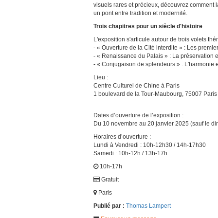
visuels rares et précieux, découvrez comment la 
un pont entre tradition et modernité.
Trois chapitres pour un siècle d'histoire
L'exposition s'articule autour de trois volets th
- « Ouverture de la Cité interdite » : Les premie
- « Renaissance du Palais » : La préservation e
- « Conjugaison de splendeurs » : L'harmonie e
Lieu :
Centre Culturel de Chine à Paris
1 boulevard de la Tour-Maubourg, 75007 Paris
Dates d’ouverture de l’exposition :
Du 10 novembre au 20 janvier 2025 (sauf le d
Horaires d’ouverture :
Lundi à Vendredi : 10h-12h30 / 14h-17h30
Samedi : 10h-12h / 13h-17h
10h-17h
Gratuit
Paris
Publié par :
Thomas Lampert