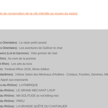
le-de-conservation-de-la-cite-interdite-au-musee-du-palais/
s-Orientales) :
Le vilain petit canard
s-Orientales) :
Les aventures de Gulliver le chat
neins (Lot-et-Garonne) :
Vide grenier de l'aet
hin) :
Au nom de la pomme
t-Rhin) :
Les arts du bois
r) :
Festival HRun 2026, 8ème édition
Maritimes) :
14ème Salon des Minéraux d'Antibes - Cristaux, Fossiles, Gemmes, Mét
:
Appel aux exposants
es-du-Rhône) :
LA FABRIQUE
-du-Rhône) :
LE GRAND MECHANT LOUP
-du-Rhône) :
MA SOLITUDE (is not killing me)
-du-Rhône) :
PREU
-du-Rhône) :
LA GRANDE QUÊTE DU CHATVALIER