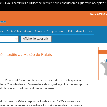
e. Si vous continuez à utiliser ce dernier, nous considérerons que vous acceptez l'u
Déjà 20380 
vés
Profs & Formateurs
Services à la personne
Entreprises locales
té interdite au Musée du Palais
 du Palais ont l'honneur de vous convier à découvrir l'exposition
e la Cité interdite au Musée du Palais », retraçant la métamorphose
al chinois en institution culturelle moderne.
 du Musée du Palais depuis sa fondation en 1925, illustrant sa
patrimoine universel accessible à tous. À travers des documents