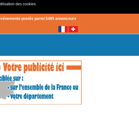
tilisation des cookies.
Créer un compte
|
Connexion
événements postés parmi 5485 annonceurs