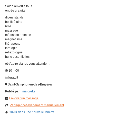
Salon ouvert a tous
entrée gratuite
divers stands ;
bol tibétains
reiki
massage
médiation animale
magnétisme
thérapeute
tarologie
reflexologue
huile essentielles
et d'autre stands vous attendent
10 h 00
gratuit
Saint-Symphorien-des-Bruyères
Publié par :
majorette
Envoyer un message
Partager cet événement manuellement
Ouvrir dans une nouvelle fenêtre