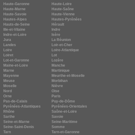
Haute-Garonne
Haute-Loire
Haute-Marne
Haute-Saône
Haute-Savoie
Haute-Vienne
Hautes-Alpes
Hautes-Pyrénées
Hauts-de-Seine
Hérault
Ille-et-Vilaine
Indre
Indre-et-Loire
Isère
Jura
La Réunion
Landes
Loir-et-Cher
Loire
Loire-Atlantique
Loiret
Lot
Lot-et-Garonne
Lozère
Maine-et-Loire
Manche
Marne
Martinique
Mayenne
Meurthe-et-Moselle
Meuse
Morbihan
Moselle
Nièvre
Nord
Oise
Orne
Paris
Pas-de-Calais
Puy-de-Dôme
Pyrénées-Atlantiques
Pyrénées-Orientales
Rhône
Saône-et-Loire
Sarthe
Savoie
Seine-et-Marne
Seine-Maritime
Seine-Saint-Denis
Somme
Tarn
Tarn-et-Garonne