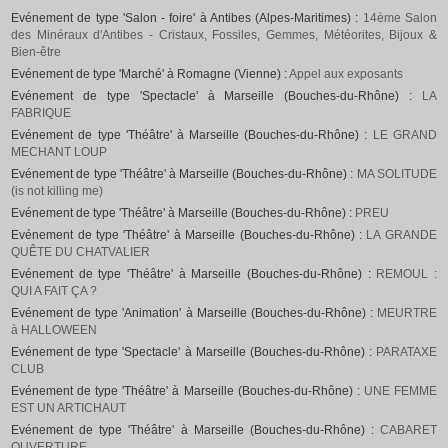
Evénement de type 'Salon - foire' à Antibes (Alpes-Maritimes) :
14ème Salon
des Minéraux d'Antibes - Cristaux, Fossiles, Gemmes, Météorites, Bijoux &
Bien-être
Evénement de type 'Marché' à Romagne (Vienne) :
Appel aux exposants
Evénement de type 'Spectacle' à Marseille (Bouches-du-Rhône) :
LA
FABRIQUE
Evénement de type 'Théâtre' à Marseille (Bouches-du-Rhône) :
LE GRAND
MECHANT LOUP
Evénement de type 'Théâtre' à Marseille (Bouches-du-Rhône) :
MA SOLITUDE
(is not killing me)
Evénement de type 'Théâtre' à Marseille (Bouches-du-Rhône) :
PREU
Evénement de type 'Théâtre' à Marseille (Bouches-du-Rhône) :
LA GRANDE
QUÊTE DU CHATVALIER
Evénement de type 'Théâtre' à Marseille (Bouches-du-Rhône) :
REMOUL :
QUI A FAIT ÇA ?
Evénement de type 'Animation' à Marseille (Bouches-du-Rhône) :
MEURTRE
à HALLOWEEN
Evénement de type 'Spectacle' à Marseille (Bouches-du-Rhône) :
PARATAXE
CLUB
Evénement de type 'Théâtre' à Marseille (Bouches-du-Rhône) :
UNE FEMME
EST UN ARTICHAUT
Evénement de type 'Théâtre' à Marseille (Bouches-du-Rhône) :
CABARET
OUVERTURE