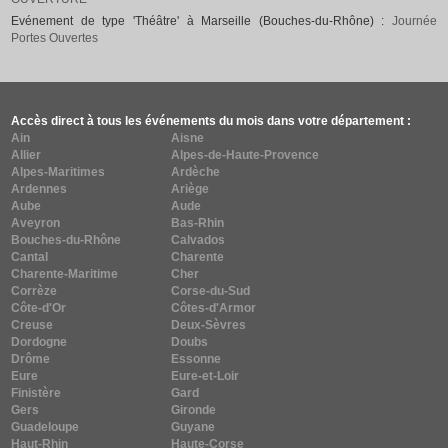
Evénement de type 'Théâtre' à Marseille (Bouches-du-Rhône) :
Journée
Portes Ouvertes
Accès direct à tous les événements du mois dans votre département :
Ain
Aisne
Allier
Alpes-de-Haute-Provence
Alpes-Maritimes
Ardèche
Ardennes
Ariège
Aube
Aude
Aveyron
Bas-Rhin
Bouches-du-Rhône
Calvados
Cantal
Charente
Charente-Maritime
Cher
Corrèze
Corse-du-Sud
Côte-d'Or
Côtes-d'Armor
Creuse
Deux-Sèvres
Dordogne
Doubs
Drôme
Essonne
Eure
Eure-et-Loir
Finistère
Gard
Gers
Gironde
Guadeloupe
Guyane
Haut-Rhin
Haute-Corse