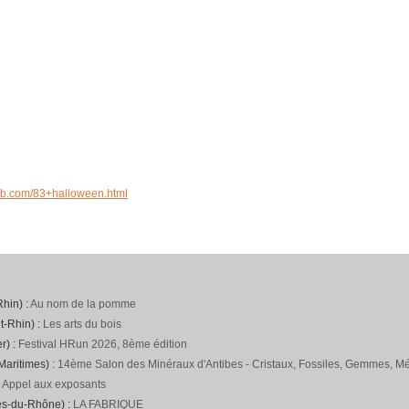
eb.com/83+halloween.html
hin) :
Au nom de la pomme
t-Rhin) :
Les arts du bois
r) :
Festival HRun 2026, 8ème édition
Maritimes) :
14ème Salon des Minéraux d'Antibes - Cristaux, Fossiles, Gemmes, Mét
:
Appel aux exposants
es-du-Rhône) :
LA FABRIQUE