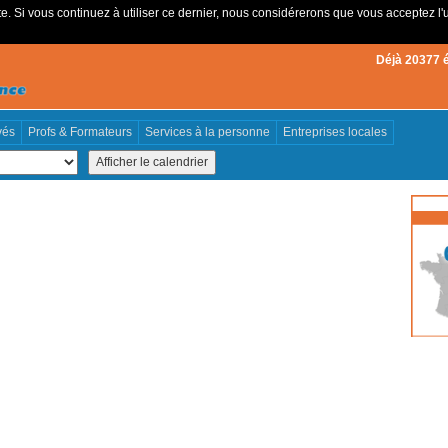
e. Si vous continuez à utiliser ce dernier, nous considérerons que vous acceptez l'u
Déjà 20377 
vés
Profs & Formateurs
Services à la personne
Entreprises locales