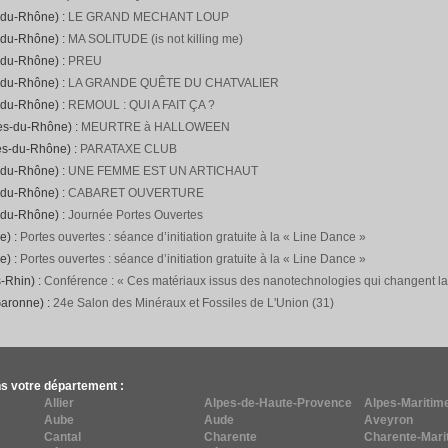
-du-Rhône) :
LE GRAND MECHANT LOUP
-du-Rhône) :
MA SOLITUDE (is not killing me)
-du-Rhône) :
PREU
-du-Rhône) :
LA GRANDE QUÊTE DU CHATVALIER
-du-Rhône) :
REMOUL : QUI A FAIT ÇA ?
hes-du-Rhône) :
MEURTRE à HALLOWEEN
es-du-Rhône) :
PARATAXE CLUB
-du-Rhône) :
UNE FEMME EST UN ARTICHAUT
-du-Rhône) :
CABARET OUVERTURE
-du-Rhône) :
Journée Portes Ouvertes
e) :
Portes ouvertes : séance d’initiation gratuite à la « Line Dance »
e) :
Portes ouvertes : séance d’initiation gratuite à la « Line Dance »
-Rhin) :
Conférence : « Ces matériaux issus des nanotechnologies qui changent l
Garonne) :
24e Salon des Minéraux et Fossiles de L'Union (31)
s votre département :
Allier
Alpes-de-Haute-Provence
Alpes-Maritim
Aube
Aude
Aveyron
Cantal
Charente
Charente-Mari