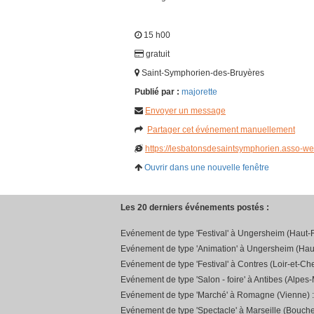
15 h00
gratuit
Saint-Symphorien-des-Bruyères
Publié par :
majorette
Envoyer un message
Partager cet événement manuellement
https://lesbatonsdesaintsymphorien.asso-w
Ouvrir dans une nouvelle fenêtre
Les 20 derniers événements postés :
Evénement de type 'Festival' à Ungersheim (Haut-R
Evénement de type 'Animation' à Ungersheim (Hau
Evénement de type 'Festival' à Contres (Loir-et-Che
Evénement de type 'Salon - foire' à Antibes (Alpes-
Evénement de type 'Marché' à Romagne (Vienne) 
Evénement de type 'Spectacle' à Marseille (Bouch