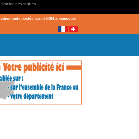
tilisation des cookies.
Créer un compte
|
Connexion
événements postés parmi 5484 annonceurs