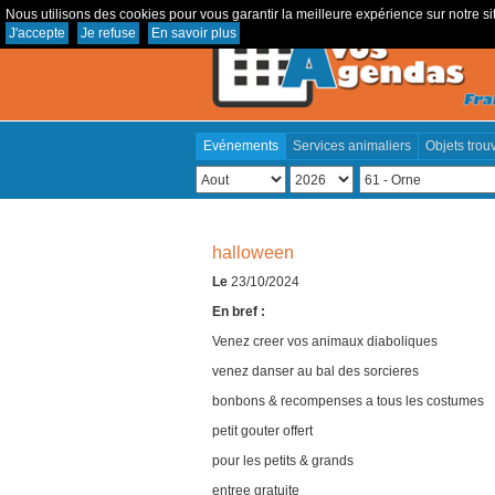
Nous utilisons des cookies pour vous garantir la meilleure expérience sur notre sit
J'accepte
Je refuse
En savoir plus
Evénements
Services animaliers
Objets trou
halloween
Le
23/10/2024
En bref :
Venez creer vos animaux diaboliques
venez danser au bal des sorcieres
bonbons & recompenses a tous les costumes
petit gouter offert
pour les petits & grands
entree gratuite