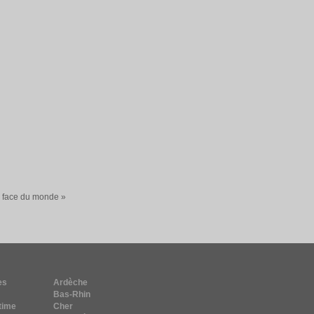
a face du monde »
es
Ardèche
Bas-Rhin
time
Cher