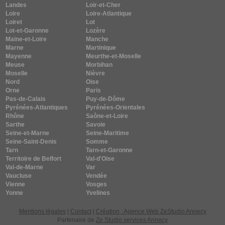
Landes
Loir-et-Cher
Loire
Loire-Atlantique
Loiret
Lot
Lot-et-Garonne
Lozère
Maine-et-Loire
Manche
Marne
Martinique
Mayenne
Meurthe-et-Moselle
Meuse
Morbihan
Moselle
Nièvre
Nord
Oise
Orne
Paris
Pas-de-Calais
Puy-de-Dôme
Pyrénées-Atlantiques
Pyrénées-Orientales
Rhône
Saône-et-Loire
Sarthe
Savoie
Seine-et-Marne
Seine-Maritime
Seine-Saint-Denis
Somme
Tarn
Tarn-et-Garonne
Territoire de Belfort
Val-d'Oise
Val-de-Marne
Var
Vaucluse
Vendée
Vienne
Vosges
Yonne
Yvelines
Mentions légales
|
Contact
|
Création : Agence Web ZeStudio Annecy
Partenaire de
Ze Studio services Annecy