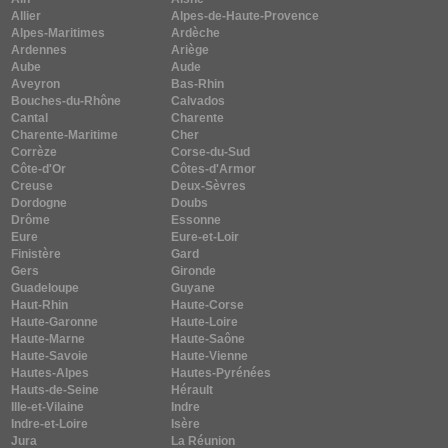
Allier
Alpes-de-Haute-Provence
Alpes-Maritimes
Ardèche
Ardennes
Ariège
Aube
Aude
Aveyron
Bas-Rhin
Bouches-du-Rhône
Calvados
Cantal
Charente
Charente-Maritime
Cher
Corrèze
Corse-du-Sud
Côte-d'Or
Côtes-d'Armor
Creuse
Deux-Sèvres
Dordogne
Doubs
Drôme
Essonne
Eure
Eure-et-Loir
Finistère
Gard
Gers
Gironde
Guadeloupe
Guyane
Haut-Rhin
Haute-Corse
Haute-Garonne
Haute-Loire
Haute-Marne
Haute-Saône
Haute-Savoie
Haute-Vienne
Hautes-Alpes
Hautes-Pyrénées
Hauts-de-Seine
Hérault
Ille-et-Vilaine
Indre
Indre-et-Loire
Isère
Jura
La Réunion