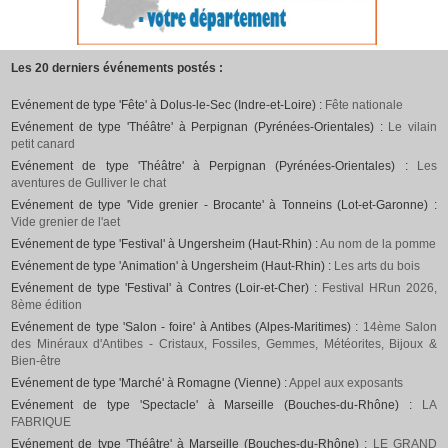
Les 20 derniers événements postés :
Evénement de type 'Fête' à Dolus-le-Sec (Indre-et-Loire) :
Fête nationale
Evénement de type 'Théâtre' à Perpignan (Pyrénées-Orientales) :
Le vilain
petit canard
Evénement de type 'Théâtre' à Perpignan (Pyrénées-Orientales) :
Les
aventures de Gulliver le chat
Evénement de type 'Vide grenier - Brocante' à Tonneins (Lot-et-Garonne) :
Vide grenier de l'aet
Evénement de type 'Festival' à Ungersheim (Haut-Rhin) :
Au nom de la pomme
Evénement de type 'Animation' à Ungersheim (Haut-Rhin) :
Les arts du bois
Evénement de type 'Festival' à Contres (Loir-et-Cher) :
Festival HRun 2026,
8ème édition
Evénement de type 'Salon - foire' à Antibes (Alpes-Maritimes) :
14ème Salon
des Minéraux d'Antibes - Cristaux, Fossiles, Gemmes, Météorites, Bijoux &
Bien-être
Evénement de type 'Marché' à Romagne (Vienne) :
Appel aux exposants
Evénement de type 'Spectacle' à Marseille (Bouches-du-Rhône) :
LA
FABRIQUE
Evénement de type 'Théâtre' à Marseille (Bouches-du-Rhône) :
LE GRAND